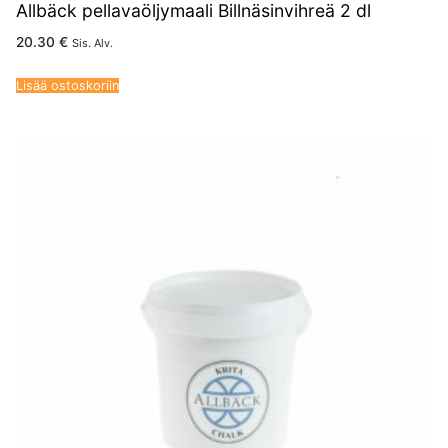
Allbäck pellavaöljymaali Billnäsinvihreä 2 dl
20.30
€
Sis. Alv.
Lisää ostoskoriin