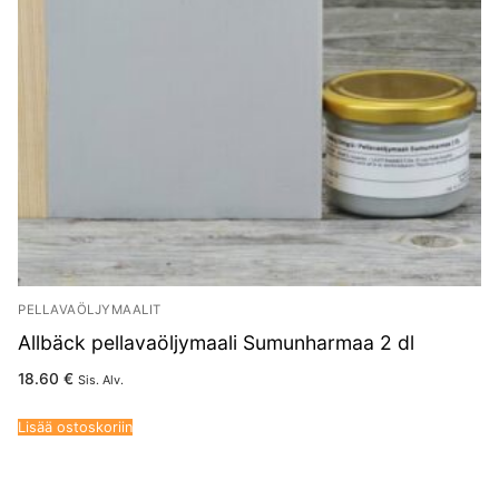
PELLAVAÖLJYMAALIT
Allbäck pellavaöljymaali Sumunharmaa 2 dl
18.60
€
Sis. Alv.
Lisää ostoskoriin