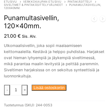
ETUSIVU
VERKKOKAUPAN ETUSIVU
PINTAKÄSITTELY
SIVELTIMET & PINTAKÄSITTELYVÄLINEET
PUNAMULTASIVELLIN,
120X40MM.
Punamultasivellin,
120x40mm.
21.00
€
Sis. Alv.
Ulkomaalisivellin, joka sopii maalaamiseen
keittomaaleilla. Kestävä ja helppo puhdistaa. Harjakset
ovat hieman lyhyempiä ja jäykempiä siveltimessä,
mikä parantaa maalin levitystä ja peittää paremmin.
Siveltimen harjaksissa on on sekoitus synteettisiä ja
luonnonkuituja.
Punamultasivellin,
Lisää ostoskoriin
-
+
120x40mm.
määrä
Tuotetunnus (SKU):
244-0053