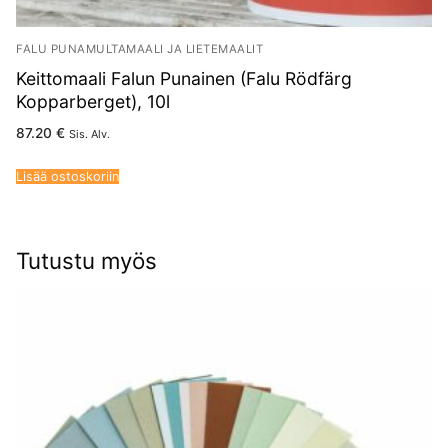
FALU PUNAMULTAMAALI JA LIETEMAALIT
Keittomaali Falun Punainen (Falu Rödfärg
Kopparberget), 10l
87.20
€
Sis. Alv.
Lisää ostoskoriin
Tutustu myös