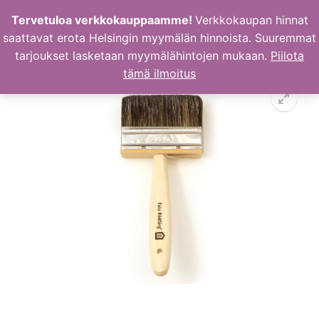
Hyppää
Tervetuloa verkkokauppaamme!
Verkkokaupan hinnat
sisältöön
saattavat erota Helsingin myymälän hinnoista. Suuremmat
tarjoukset lasketaan myymälähintojen mukaan.
Piilota
tämä ilmoitus