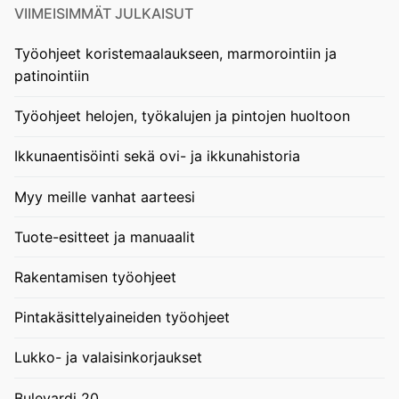
VIIMEISIMMÄT JULKAISUT
Työohjeet koristemaalaukseen, marmorointiin ja
patinointiin
Työohjeet helojen, työkalujen ja pintojen huoltoon
Ikkunaentisöinti sekä ovi- ja ikkunahistoria
Myy meille vanhat aarteesi
Tuote-esitteet ja manuaalit
Rakentamisen työohjeet
Pintakäsittelyaineiden työohjeet
Lukko- ja valaisinkorjaukset
Bulevardi 20