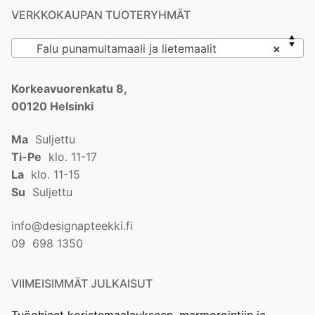
VERKKOKAUPAN TUOTERYHMÄT
Falu punamultamaali ja lietemaalit
×
Korkeavuorenkatu 8,
00120 Helsinki
Ma
Suljettu
Ti-Pe
klo. 11-17
La
klo. 11-15
Su
Suljettu
info@designapteekki.fi
09 698 1350
VIIMEISIMMÄT JULKAISUT
Työohjeet koristemaalaukseen, marmorointiin ja