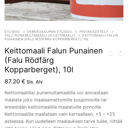
ETUSIVU
VERKKOKAUPAN ETUSIVU
PINTAKÄSITTELY
FALU PUNAMULTAMAALI JA LIETEMAALIT
KEITTOMAALI FALUN
PUNAINEN (FALU RÖDFÄRG KOPPARBERGET), 10L
Keittomaali Falun Punainen
(Falu Rödfärg
Kopparberget), 10l
87.20
€
Sis. Alv.
Keittomaalilla/ punamultamaalilla voi ainoastaan
maalata joko maalaamattomille puupinnoille tai
ennestään keittomaalilla maalatuille pinnoille.
Keittomaalilla maalataan vain kertaalleen, +5 – +25
asteessa. Kun uudelleen maalauksen tarve tulee, riittää