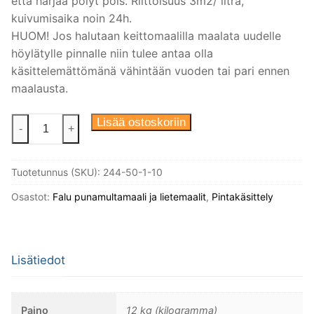
että harjaa pölyt pois. Riittoisuus 3m2/ litra,
kuivumisaika noin 24h.
HUOM! Jos halutaan keittomaalilla maalata uudelle
höylätylle pinnalle niin tulee antaa olla
käsittelemättömänä vähintään vuoden tai pari ennen
maalausta.
Keittomaali
Lisää ostoskoriin
-
+
Falun
Punainen
Tuotetunnus (SKU):
244-50-1-10
(Falu
Rödfärg
Osastot:
Falu punamultamaali ja lietemaalit
,
Pintakäsittely
Kopparberget),
10l
määrä
Lisätiedot
Paino
12 kg (kilogramma)