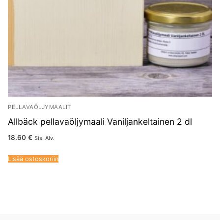
PELLAVAÖLJYMAALIT
Allbäck pellavaöljymaali Vaniljankeltainen 2 dl
18.60
€
Sis. Alv.
Lisää ostoskoriin