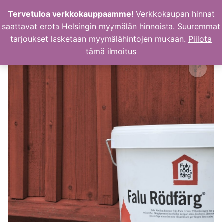
Hyppää
Tervetuloa verkkokauppaamme!
Verkkokaupan hinnat
sisältöön
saattavat erota Helsingin myymälän hinnoista. Suuremmat
tarjoukset lasketaan myymälähintojen mukaan.
Piilota
tämä ilmoitus