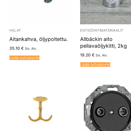
HELAT
ENTISÖINTIMATERIAALIT
Aitankahva, öljypoltettu.
Allbäckin aito
pellavaöljykitti, 2kg
35.10
€
Sis. Alv.
19.20
€
Sis. Alv.
Lisää ostoskoriin
Lisää ostoskoriin