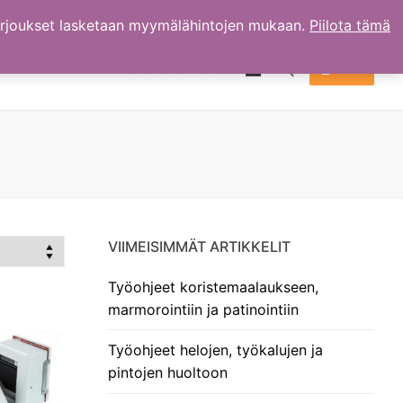
arjoukset lasketaan myymälähintojen mukaan.
Piilota tämä
TILI
OSTOKSET
0.00
€
Hae:
VIIMEISIMMÄT ARTIKKELIT
Työohjeet koristemaalaukseen,
marmorointiin ja patinointiin
Työohjeet helojen, työkalujen ja
pintojen huoltoon