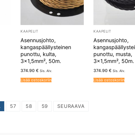
KAAPELIT
KAAPELIT
Asennusjohto,
Asennusjohto,
kangaspäällysteinen
kangaspäällyste
punottu, kulta,
punottu, musta,
3×1,5mm², 50m.
3×1,5mm², 50m.
374.90
€
374.90
€
Sis. Alv.
Sis. Alv.
Lisää ostoskoriin
Lisää ostoskoriin
…
57
58
59
SEURAAVA