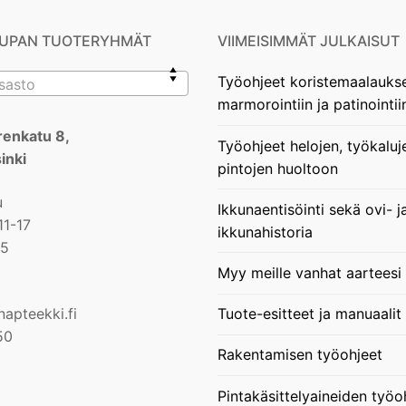
UPAN TUOTERYHMÄT
VIIMEISIMMÄT JULKAISUT
Työohjeet koristemaalauks
osasto
marmorointiin ja patinointii
enkatu 8,
Työohjeet helojen, työkaluj
inki
pintojen huoltoon
u
Ikkunaentisöinti sekä ovi- j
11-17
ikkunahistoria
15
Myy meille vanhat aarteesi
apteekki.fi
Tuote-esitteet ja manuaalit
50
Rakentamisen työohjeet
Pintakäsittelyaineiden työo