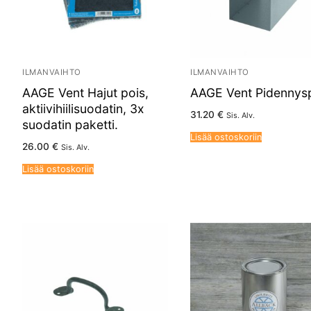
ILMANVAIHTO
ILMANVAIHTO
AAGE Vent Hajut pois,
AAGE Vent Pidennysp
aktiivihiilisuodatin, 3x
31.20
€
Sis. Alv.
suodatin paketti.
Lisää ostoskoriin
26.00
€
Sis. Alv.
Lisää ostoskoriin