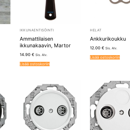
IKKUNAENTISÖINTI
HELAT
Ammattilaisen
Ankkurikoukku
ikkunakaavin, Martor
12.00
€
Sis. Alv.
14.90
€
Sis. Alv.
Lisää ostoskoriin
Lisää ostoskoriin