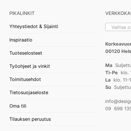
PIKALINKIT
VERKKOKA
Yhteystiedot & Sijainti
Valitse 
Inspiraatio
Korkeavuor
00120 Hels
Tuoteselosteet
Ma
Suljett
Työohjeet ja vinkit
Ti-Pe
klo. 
Toimitusehdot
La
klo. 11-
Su
Suljettu
Tietosuojaseloste
info@design
Oma tili
09 698 13
Tilauksen peruutus