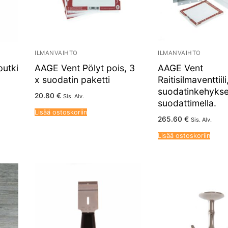
ILMANVAIHTO
ILMANVAIHTO
utki
AAGE Vent Pölyt pois, 3
AAGE Vent
x suodatin paketti
Raitisilmaventtiili
suodatinkehyksel
20.80
€
Sis. Alv.
suodattimella.
Lisää ostoskoriin
265.60
€
Sis. Alv.
Lisää ostoskoriin