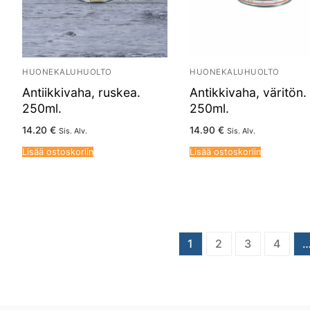
HUONEKALUHUOLTO
HUONEKALUHUOLTO
Antiikkivaha, ruskea.
Antikkivaha, väritön.
250ml.
250ml.
14.20
€
14.90
€
Sis. Alv.
Sis. Alv.
Lisää ostoskoriin
Lisää ostoskoriin
Artikkelien
1
2
3
4
sivutus