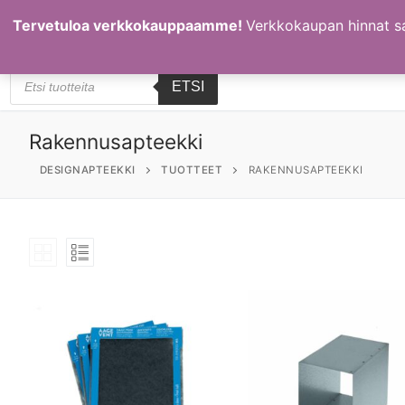
Hyppää
09 698 1350
| Korkeavuorenkatu 8, 00120 Helsinki
Tervetuloa verkkokauppaamme!
Verkkokaupan hinnat s
sisältöön
ESITTELY
JULKAISUT
INFO
VERKKOKAUPPA
Products
ETSI
search
Rakennusapteekki
DESIGNAPTEEKKI
TUOTTEET
RAKENNUSAPTEEKKI