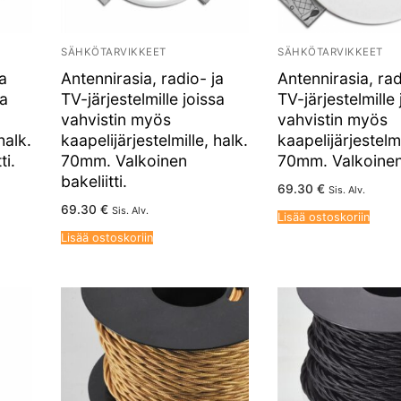
SÄHKÖTARVIKKEET
SÄHKÖTARVIKKEET
ja
Antennirasia, radio- ja
Antennirasia, rad
sa
TV-järjestelmille joissa
TV-järjestelmille 
vahvistin myös
vahvistin myös
halk.
kaapelijärjestelmille, halk.
kaapelijärjestelmi
ti.
70mm. Valkoinen
70mm. Valkoinen 
bakeliitti.
69.30
€
Sis. Alv.
69.30
€
Sis. Alv.
Lisää ostoskoriin
Lisää ostoskoriin