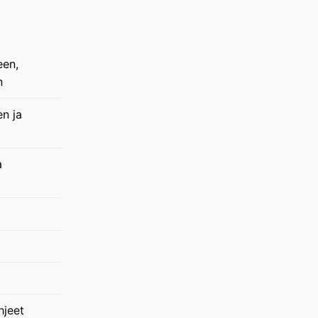
een,
n
en ja
a
hjeet