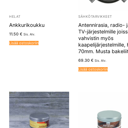
HELAT
SÄHKÖTARVIKKEET
Ankkurikoukku
Antennirasia, radio- 
TV-järjestelmille jois
11.50
€
Sis. Alv.
vahvistin myös
Lisää ostoskoriin
kaapelijärjestelmille, 
70mm. Musta bakeliit
69.30
€
Sis. Alv.
Lisää ostoskoriin