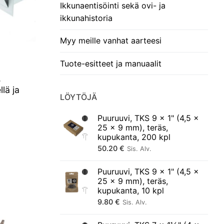
Ikkunaentisöinti sekä ovi- ja
ikkunahistoria
Myy meille vanhat aarteesi
Tuote-esitteet ja manuaalit
,
lä ja
LÖYTÖJÄ
Puuruuvi, TKS 9 × 1" (4,5 ×
25 × 9 mm), teräs,
kupukanta, 200 kpl
50.20
€
Sis. Alv.
Puuruuvi, TKS 9 × 1" (4,5 ×
25 × 9 mm), teräs,
kupukanta, 10 kpl
9.80
€
Sis. Alv.