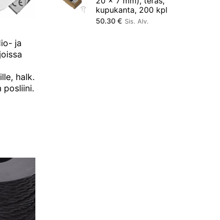
20 × 7 mm), teräs,
kupukanta, 200 kpl
50.30
€
Sis. Alv.
io- ja
joissa
lle, halk.
posliini.