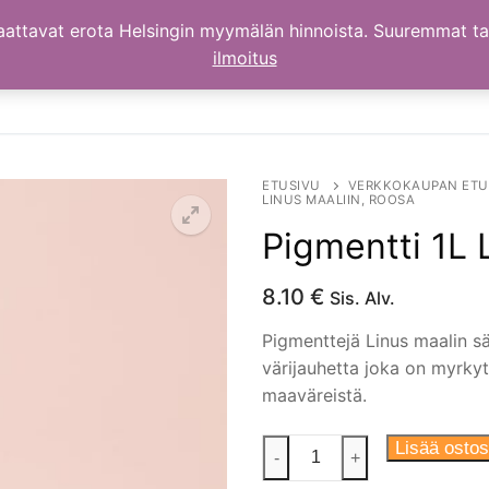
aattavat erota Helsingin myymälän hinnoista. Suuremmat t
ilmoitus
ETUSIVU
VERKKOKAUPAN ETU
LINUS MAALIIN, ROOSA
Pigmentti 1L 
8.10
€
Sis. Alv.
Pigmenttejä Linus maalin s
värijauhetta joka on myrkyt
maaväreistä.
Pigmentti
Lisää ostos
-
+
1L