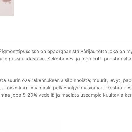
Pigmenttipussissa on epäorgaanista värijauhetta joka on myr
ulje pussi uudestaan. Sekoita vesi ja pigmentti puristamall
a suurin osa rakennuksen sisäpinnoista; muurit, levyt, paper
ellä. Toisin kun liimamaali, pellavaöljyemulsiomaali kestää 
ntaa jopa 5-20% vedellä ja maalata useampia kuultavia ker