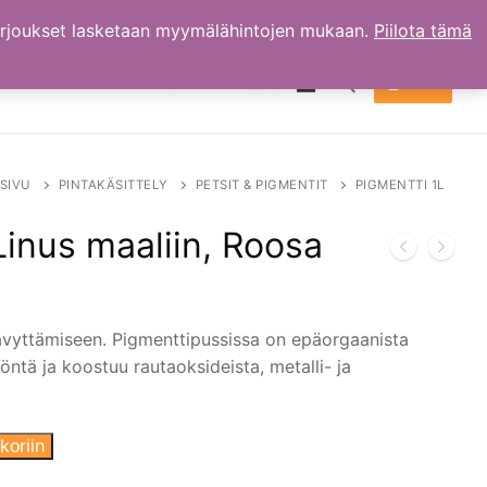
arjoukset lasketaan myymälähintojen mukaan.
Piilota tämä
TILI
OSTOKSET
0.00
€
Hae:
SIVU
PINTAKÄSITTELY
PETSIT & PIGMENTIT
PIGMENTTI 1L
Linus maaliin, Roosa
ävyttämiseen. Pigmenttipussissa on epäorgaanista
öntä ja koostuu rautaoksideista, metalli- ja
koriin