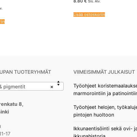
8.80
€
Sis. Alv.
v.
Lisää ostoskoriin
iin
UPAN TUOTERYHMÄT
VIIMEISIMMÄT JULKAISUT
Työohjeet koristemaalauks
 pigmentit
×
marmorointiin ja patinointii
enkatu 8,
Työohjeet helojen, työkaluj
inki
pintojen huoltoon
u
Ikkunaentisöinti sekä ovi- j
11-17
ikkunahistoria