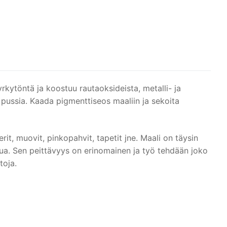
kytöntä ja koostuu rautaoksideista, metalli- ja
a pussia. Kaada pigmenttiseos maaliin ja sekoita
it, muovit, pinkopahvit, tapetit jne. Maali on täysin
pesua. Sen peittävyys on erinomainen ja työ tehdään joko
toja.