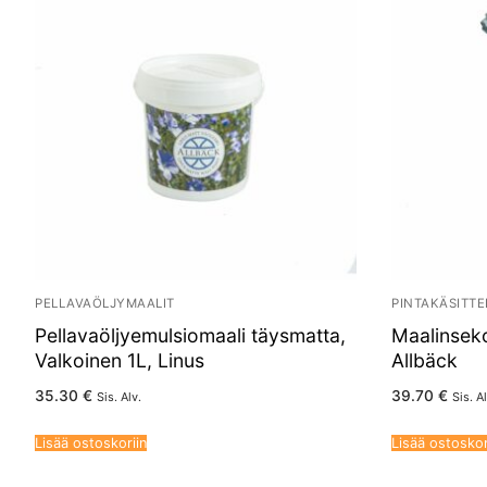
PELLAVAÖLJYMAALIT
PINTAKÄSITTE
Pellavaöljyemulsiomaali täysmatta,
Maalinsek
Valkoinen 1L, Linus
Allbäck
35.30
€
39.70
€
Sis. Alv.
Sis. Al
Lisää ostoskoriin
Lisää ostoskor