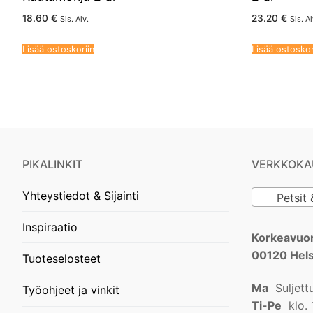
18.60
€
23.20
€
Sis. Alv.
Sis. Al
Lisää ostoskoriin
Lisää ostoskor
PIKALINKIT
VERKKOKA
Yhteystiedot & Sijainti
Petsit &
Inspiraatio
Korkeavuor
00120 Hels
Tuoteselosteet
Ma
Suljett
Työohjeet ja vinkit
Ti-Pe
klo. 