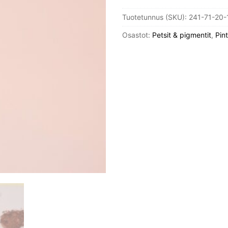
Linus
Tuotetunnus (SKU):
241-71-20-
maaliin,
Roosa
Osastot:
Petsit & pigmentit
,
Pin
määrä