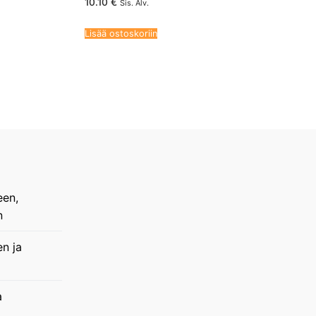
10.10
€
Sis. Alv.
Lisää ostoskoriin
een,
n
en ja
a