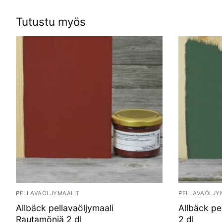
Tutustu myös
PELLAVAÖLJYMAALIT
PELLAVAÖLJY
Allbäck pellavaöljymaali
Allbäck pe
Rautamönjä 2 dl
2 dl