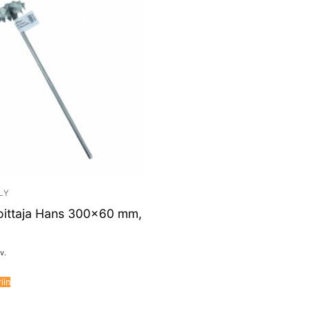
LY
oittaja Hans 300×60 mm,
v.
iin