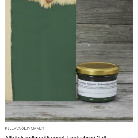
PELLAVAÖLJYMAALIT
Allbäck pellavaöljymaali Lehtivihreä 2 dl