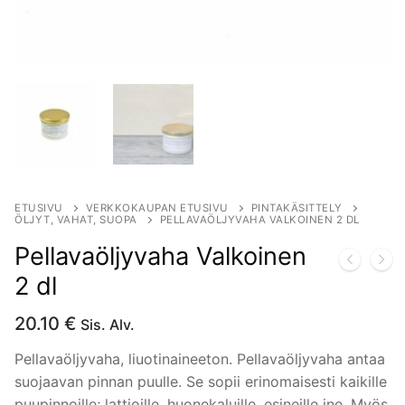
ETUSIVU
VERKKOKAUPAN ETUSIVU
PINTAKÄSITTELY
ÖLJYT, VAHAT, SUOPA
PELLAVAÖLJYVAHA VALKOINEN 2 DL
Pellavaöljyvaha Valkoinen
2 dl
20.10
€
Sis. Alv.
Pellavaöljyvaha, liuotinaineeton. Pellavaöljyvaha antaa
suojaavan pinnan puulle. Se sopii erinomaisesti kaikille
puupinnoille; lattioille, huonekaluille, esineille jne. Myös