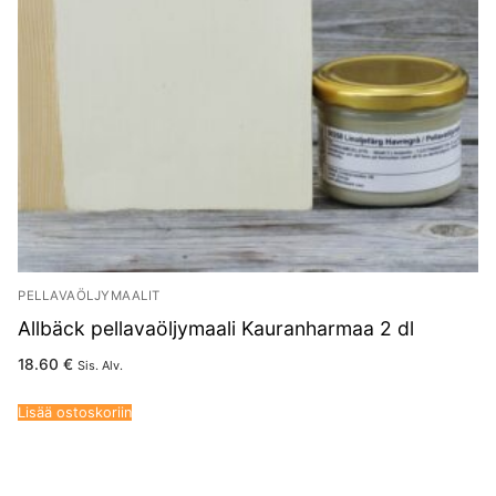
PELLAVAÖLJYMAALIT
Allbäck pellavaöljymaali Kauranharmaa 2 dl
18.60
€
Sis. Alv.
Lisää ostoskoriin