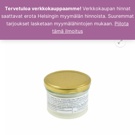
Hyppää
Tervetuloa verkkokauppaamme!
Verkkokaupan hinnat
sisältöön
saattavat erota Helsingin myymälän hinnoista. Suuremmat
tarjoukset lasketaan myymälähintojen mukaan.
Piilota
tämä ilmoitus