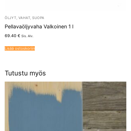
ÖLJYT, VAHAT, SUOPA
Pellavaöljyvaha Valkoinen 1 l
69.40
€
Sis. Alv.
Lisää ostoskoriin
Tutustu myös