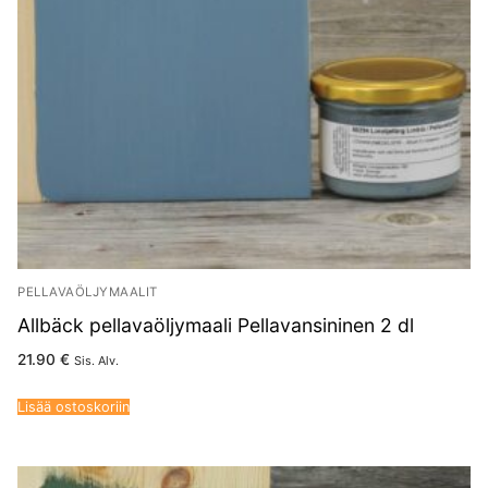
PELLAVAÖLJYMAALIT
Allbäck pellavaöljymaali Pellavansininen 2 dl
21.90
€
Sis. Alv.
Lisää ostoskoriin