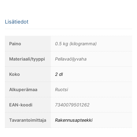
Lisätiedot
Paino
0.5 kg (kilogramma)
Materiaali/tyyppi
Pellavaöljyvaha
Koko
2 dl
Alkuperämaa
Ruotsi
EAN-koodi
7340079501262
Tavarantoimittaja
Rakennusapteekki