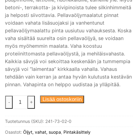
betoni-, terrakotta- ja kivipinoista tulee silkinhimmeitä
ja helposti siivottavia. Pellavaöljymaalatut pinnat
voidaan vahata lisäsuojaksi ja vanhentunut
pellavaöljymaalattu pinta uusiutuu vahauksesta. Koska
vaha sisältää suurelta osin pellavaöljyä, se voidaan
myös myöhemmin maalata. Vaha koostuu
proteiinittomasta pellavaöljystä, ja mehiläisvahasta.
Kaikkia sävyjä voi sekoittaa keskenään ja tummempia
sävyjä voi ”laimentaa” kirkkaalla vahalla. Vahaus
tehdään vain kerran ja antaa hyvän kulutusta kestävän
pinnan. Vahapinta on helppo uudistaa ja ylläpitää.
Pellavaöljyvaha
Lisää ostoskoriin
-
+
Valkoinen
2
Tuotetunnus (SKU):
241-73-02-0
dl
määrä
Osastot:
Öljyt, vahat, suopa
,
Pintakäsittely