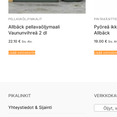
PELLAVAÖLJYMAALIT
PINTAKÄSITTE
Allbäck pellavaöljymaali
Pyöreä ikk
Vaununvihreä 2 dl
Allbäck
22.10
€
19.00
€
Sis. Alv.
Sis. Al
Lisää ostoskoriin
Lisää ostoskor
PIKALINKIT
VERKKOKA
Yhteystiedot & Sijainti
Öljyt, v