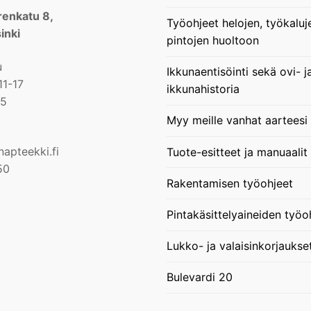
enkatu 8,
Työohjeet helojen, työkaluj
inki
pintojen huoltoon
u
Ikkunaentisöinti sekä ovi- j
11-17
ikkunahistoria
15
Myy meille vanhat aarteesi
apteekki.fi
Tuote-esitteet ja manuaalit
50
Rakentamisen työohjeet
Pintakäsittelyaineiden työo
Lukko- ja valaisinkorjaukse
Bulevardi 20