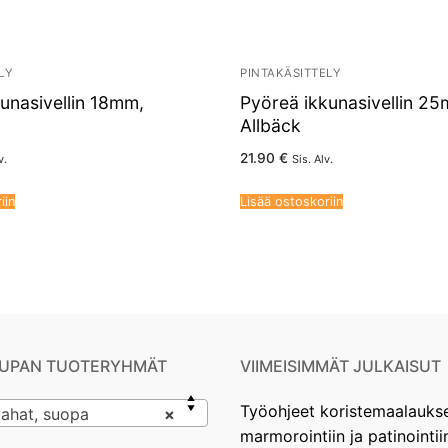
LY
PINTAKÄSITTELY
unasivellin 18mm,
Pyöreä ikkunasivellin 2
Allbäck
21.90
€
v.
Sis. Alv.
iin
Lisää ostoskoriin
UPAN TUOTERYHMÄT
VIIMEISIMMÄT JULKAISUT
Työohjeet koristemaalauks
ahat, suopa
×
marmorointiin ja patinointii