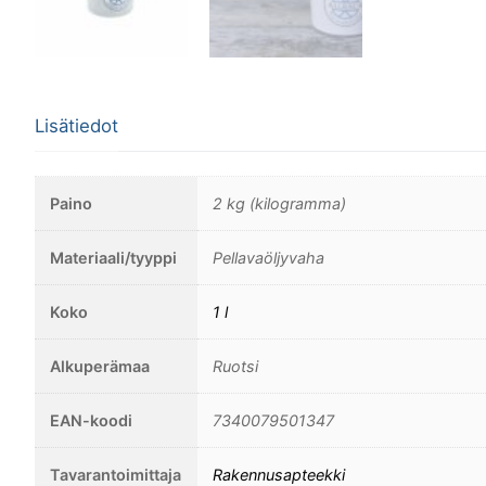
Lisätiedot
Paino
2 kg (kilogramma)
Materiaali/tyyppi
Pellavaöljyvaha
Koko
1 l
Alkuperämaa
Ruotsi
EAN-koodi
7340079501347
Tavarantoimittaja
Rakennusapteekki