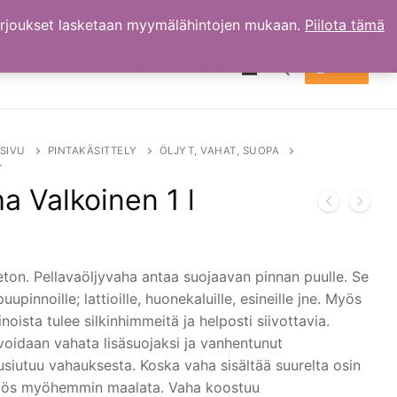
arjoukset lasketaan myymälähintojen mukaan.
Piilota tämä
TILI
OSTOKSET
0.00
€
Hae:
SIVU
PINTAKÄSITTELY
ÖLJYT, VAHAT, SUOPA
L
a Valkoinen 1 l
eeton. Pellavaöljyvaha antaa suojaavan pinnan puulle. Se
uupinnoille; lattioille, huonekaluille, esineille jne. Myös
inoista tulee silkinhimmeitä ja helposti siivottavia.
voidaan vahata lisäsuojaksi ja vanhentunut
usiutuu vahauksesta. Koska vaha sisältää suurelta osin
myös myöhemmin maalata. Vaha koostuu