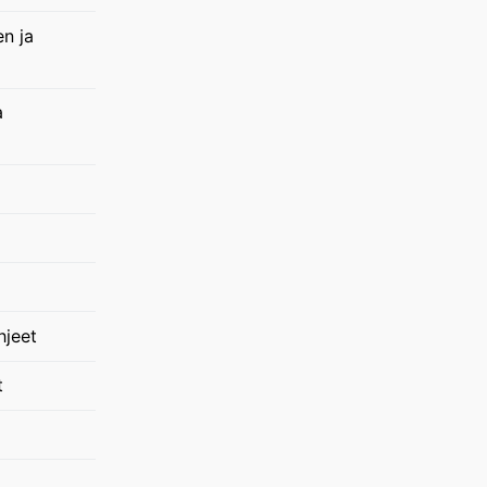
en ja
a
hjeet
t