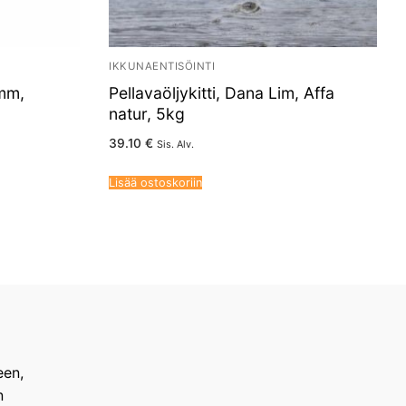
IKKUNAENTISÖINTI
5mm,
Pellavaöljykitti, Dana Lim, Affa
natur, 5kg
39.10
€
Sis. Alv.
Lisää ostoskoriin
een,
n