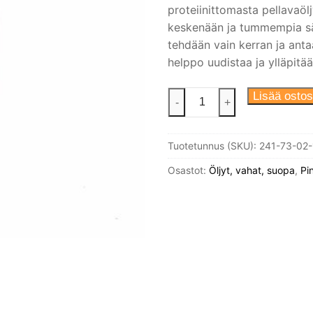
proteiinittomasta pellavaölj
keskenään ja tummempia säv
tehdään vain kerran ja ant
helppo uudistaa ja ylläpitää
Pellavaöljyvaha
Lisää ostos
-
+
Valkoinen
1
Tuotetunnus (SKU):
241-73-02-
l
määrä
Osastot:
Öljyt, vahat, suopa
,
Pi