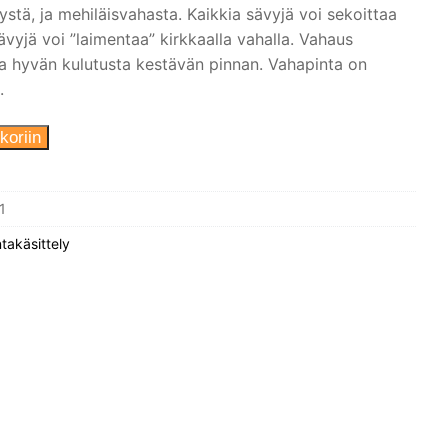
ystä, ja mehiläisvahasta. Kaikkia sävyjä voi sekoittaa
yjä voi ”laimentaa” kirkkaalla vahalla. Vahaus
aa hyvän kulutusta kestävän pinnan. Vahapinta on
.
koriin
1
ntakäsittely