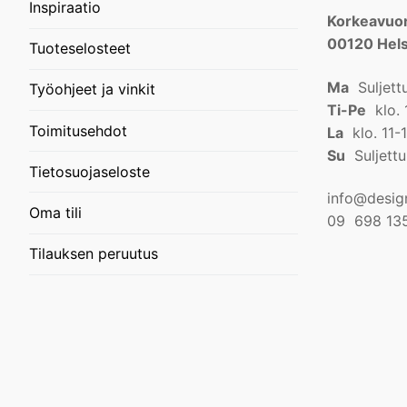
Inspiraatio
Korkeavuor
00120 Hels
Tuoteselosteet
Ma
Suljett
Työohjeet ja vinkit
Ti-Pe
klo. 
Toimitusehdot
La
klo. 11-
Su
Suljettu
Tietosuojaseloste
info@design
Oma tili
09 698 13
Tilauksen peruutus