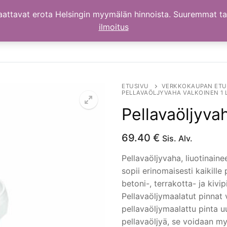
aattavat erota Helsingin myymälän hinnoista. Suuremmat t
ilmoitus
ETUSIVU
VERKKOKAUPAN ETU
PELLAVAÖLJYVAHA VALKOINEN 1 
Pellavaöljyvah
69.40
€
Sis. Alv.
Pellavaöljyvaha, liuotinain
sopii erinomaisesti kaikille p
betoni-, terrakotta- ja kivip
Pellavaöljymaalatut pinnat 
pellavaöljymaalattu pinta u
pellavaöljyä, se voidaan 