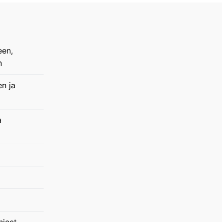
een,
n
en ja
a