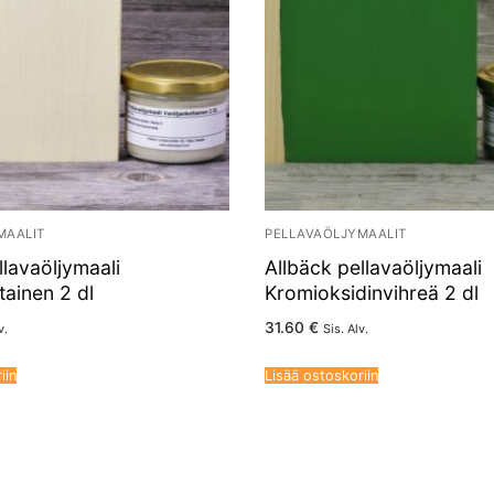
MAALIT
PELLAVAÖLJYMAALIT
llavaöljymaali
Allbäck pellavaöljymaali
tainen 2 dl
Kromioksidinvihreä 2 dl
31.60
€
v.
Sis. Alv.
iin
Lisää ostoskoriin