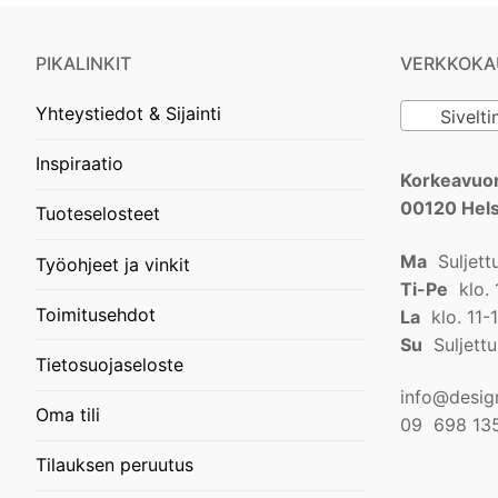
PIKALINKIT
VERKKOKA
Yhteystiedot & Sijainti
Siveltimet 
Inspiraatio
Korkeavuor
00120 Hels
Tuoteselosteet
Ma
Suljett
Työohjeet ja vinkit
Ti-Pe
klo. 
Toimitusehdot
La
klo. 11-
Su
Suljettu
Tietosuojaseloste
info@design
Oma tili
09 698 13
Tilauksen peruutus