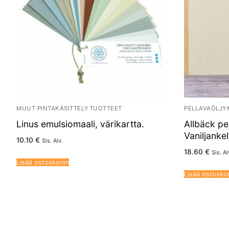
MUUT PINTAKÄSITTELYTUOTTEET
PELLAVAÖLJY
Linus emulsiomaali, värikartta.
Allbäck pe
Vaniljankel
10.10
€
Sis. Alv.
18.60
€
Sis. Al
Lisää ostoskoriin
Lisää ostoskor