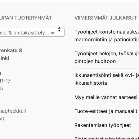
UPAN TUOTERYHMÄT
VIIMEISIMMÄT JULKAISUT
Työohjeet koristemaalauks
& pintakäsittelyvälineet
×
marmorointiin ja patinointii
enkatu 8,
Työohjeet helojen, työkaluj
inki
pintojen huoltoon
u
Ikkunaentisöinti sekä ovi- j
11-17
ikkunahistoria
15
Myy meille vanhat aarteesi
apteekki.fi
Tuote-esitteet ja manuaalit
50
Rakentamisen työohjeet