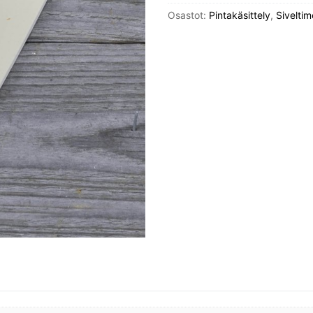
muotoilla
Osastot:
Pintakäsittely
,
Siveltim
terävällä
veitsellä
määrä