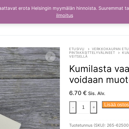
aattavat erota Helsingin myymälän hinnoista. Suuremmat t
ilmoitus
ETUSIVU
VERKKOKAUPAN ETU
PINTAKÄSITTELYVÄLINEET
KUM
VEITSELLÄ
Kumilasta vaa
voidaan muotoi
6.70
€
Sis. Alv.
Kumilasta
Lisää ostos
-
+
vaaleasta
kumista,
Tuotetunnus (SKU):
265-62500
voidaan