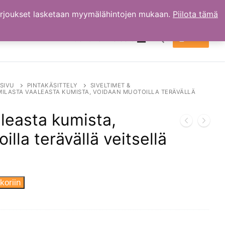
arjoukset lasketaan myymälähintojen mukaan.
Piilota tämä
TILI
OSTOKSET
0.00
€
Hae:
SIVU
PINTAKÄSITTELY
SIVELTIMET &
ILASTA VAALEASTA KUMISTA, VOIDAAN MUOTOILLA TERÄVÄLLÄ
leasta kumista,
lla terävällä veitsellä
koriin