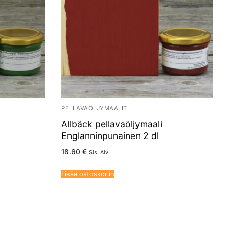
PELLAVAÖLJYMAALIT
Allbäck pellavaöljymaali
Englanninpunainen 2 dl
18.60
€
Sis. Alv.
Lisää ostoskoriin