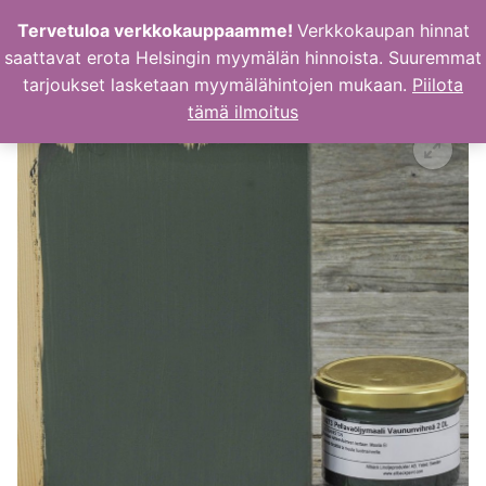
Hyppää
Tervetuloa verkkokauppaamme!
Verkkokaupan hinnat
sisältöön
saattavat erota Helsingin myymälän hinnoista. Suuremmat
tarjoukset lasketaan myymälähintojen mukaan.
Piilota
tämä ilmoitus