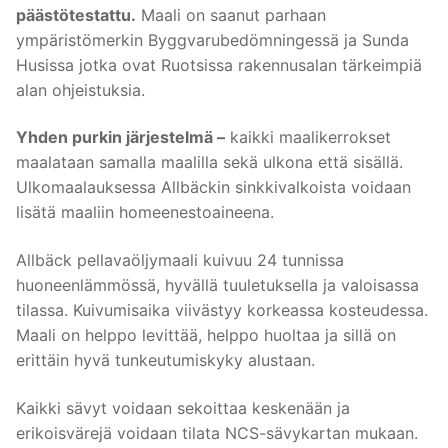
päästötestattu.
Maali on saanut parhaan
ympäristömerkin Byggvarubedömningessä ja Sunda
Husissa jotka ovat Ruotsissa rakennusalan tärkeimpiä
alan ohjeistuksia.
Yhden purkin järjestelmä –
kaikki maalikerrokset
maalataan samalla maalilla sekä ulkona että sisällä.
Ulkomaalauksessa Allbäckin sinkkivalkoista voidaan
lisätä maaliin homeenestoaineena.
Allbäck pellavaöljymaali kuivuu 24 tunnissa
huoneenlämmössä, hyvällä tuuletuksella ja valoisassa
tilassa. Kuivumisaika viivästyy korkeassa kosteudessa.
Maali on helppo levittää, helppo huoltaa ja sillä on
erittäin hyvä tunkeutumiskyky alustaan.
Kaikki sävyt voidaan sekoittaa keskenään ja
erikoisvärejä voidaan tilata NCS-sävykartan mukaan.