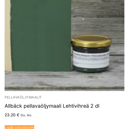
PELLAVAÖLJYMAALIT
Allbäck pellavaöljymaali Lehtivihreä 2 dl
23.20
€
Sis. Alv.
Lisää ostoskoriin