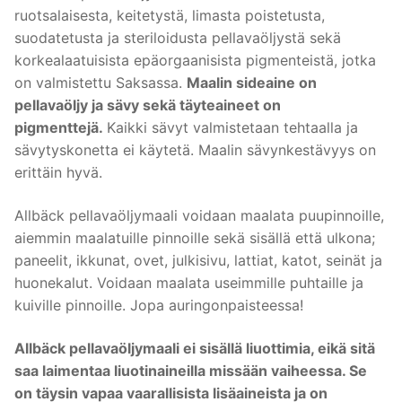
ruotsalaisesta, keitetystä, limasta poistetusta,
suodatetusta ja steriloidusta pellavaöljystä sekä
korkealaatuisista epäorgaanisista pigmenteistä, jotka
on valmistettu Saksassa.
Maalin sideaine on
pellavaöljy ja sävy sekä täyteaineet on
pigmenttejä.
Kaikki sävyt valmistetaan tehtaalla ja
sävytyskonetta ei käytetä. Maalin sävynkestävyys on
erittäin hyvä.
Allbäck pellavaöljymaali voidaan maalata puupinnoille,
aiemmin maalatuille pinnoille sekä sisällä että ulkona;
paneelit, ikkunat, ovet, julkisivu, lattiat, katot, seinät ja
huonekalut. Voidaan maalata useimmille puhtaille ja
kuiville pinnoille. Jopa auringonpaisteessa!
Allbäck pellavaöljymaali ei sisällä liuottimia, eikä sitä
saa laimentaa liuotinaineilla missään vaiheessa. Se
on täysin vapaa vaarallisista lisäaineista ja on