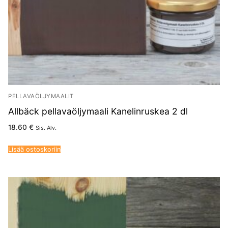
PELLAVAÖLJYMAALIT
Allbäck pellavaöljymaali Kanelinruskea 2 dl
18.60
€
Sis. Alv.
Lisää ostoskoriin