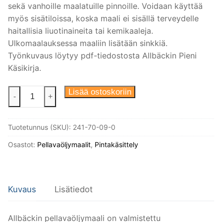
sekä vanhoille maalatuille pinnoille. Voidaan käyttää
myös sisätiloissa, koska maali ei sisällä terveydelle
haitallisia liuotinaineita tai kemikaaleja.
Ulkomaalauksessa maaliin lisätään sinkkiä.
Työnkuvaus löytyy pdf-tiedostosta Allbäckin Pieni
Käsikirja.
Allbäck
Lisää ostoskoriin
-
+
pellavaöljymaali
Vaununvihreä
Tuotetunnus (SKU):
241-70-09-0
2
dl
Osastot:
Pellavaöljymaalit
,
Pintakäsittely
määrä
Kuvaus
Lisätiedot
Allbäckin pellavaöljymaali on valmistettu