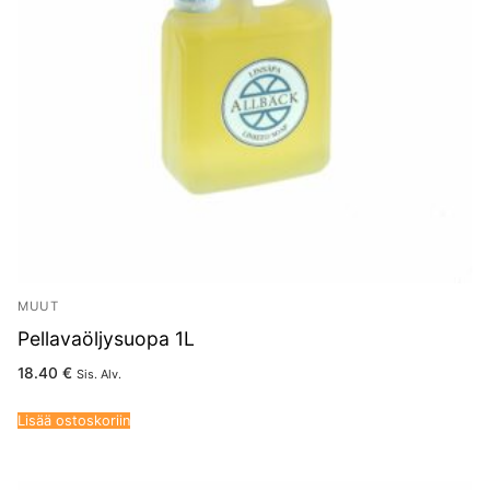
MUUT
Pellavaöljysuopa 1L
18.40
€
Sis. Alv.
Lisää ostoskoriin