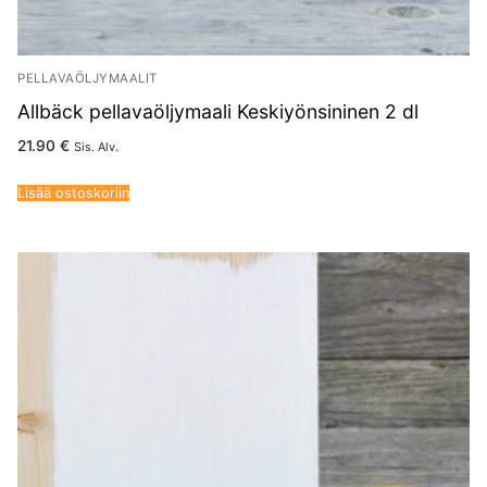
PELLAVAÖLJYMAALIT
Allbäck pellavaöljymaali Keskiyönsininen 2 dl
21.90
€
Sis. Alv.
Lisää ostoskoriin