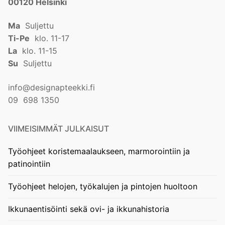
00120 Helsinki
Ma
Suljettu
Ti-Pe
klo. 11-17
La
klo. 11-15
Su
Suljettu
info@designapteekki.fi
09 698 1350
VIIMEISIMMÄT JULKAISUT
Työohjeet koristemaalaukseen, marmorointiin ja
patinointiin
Työohjeet helojen, työkalujen ja pintojen huoltoon
Ikkunaentisöinti sekä ovi- ja ikkunahistoria