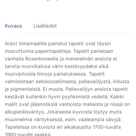
Kuvaus
Lisätiedot
Aidot liimamaalilla painetut tapetit ovat täysin
muovittomia paperitapetteja. Tapetit painetaan
vanhalla Rosenkoneella ja menetelmän ansiota ei
tarvita muovikalvoa värin kestävyydeksi eikä
muovipitoisia liimoja painatuksessa. Tapetit
valmistetaan selluloosaliimasta, pellavaöljystä, liidusta
ja pigmenteistä. Ei muuta. Pellavaöljyn ansiota tapetit
kestävät kuitenkin hyvin pyyhkimistä vedellä. Kaikki
mallit ovat jäljennöksiä vanhoista malleista ja niissä on
alkuperäisväritys. Jokaisesta kuviosta löytyy myös
muunnelmia värityksessä, esim. vaaleampia sävyjä.
Tapeteissa on kuviota eri aikakausilta 1700-luvulta
1960-luvulle saakka.