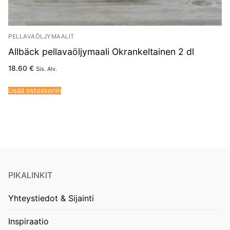
PELLAVAÖLJYMAALIT
Allbäck pellavaöljymaali Okrankeltainen 2 dl
18.60
€
Sis. Alv.
Lisää ostoskoriin
PIKALINKIT
Yhteystiedot & Sijainti
Inspiraatio