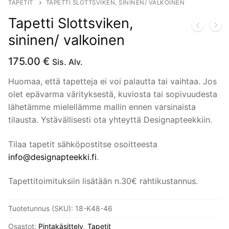
TAPETIT
TAPETTI SLOTTSVIKEN, SININEN/ VALKOINEN
Tapetti Slottsviken,
sininen/ valkoinen
175.00
€
Sis. Alv.
Huomaa, että tapetteja ei voi palautta tai vaihtaa. Jos
olet epävarma värityksestä, kuviosta tai sopivuudesta
lähetämme mielellämme mallin ennen varsinaista
tilausta. Ystävällisesti ota yhteyttä Designapteekkiin.
Tilaa tapetit sähköpostitse osoitteesta
info@designapteekki.fi
.
Tapettitoimituksiin lisätään n.30€ rahtikustannus.
Tuotetunnus (SKU):
18-K48-46
Osastot:
Pintakäsittely
,
Tapetit