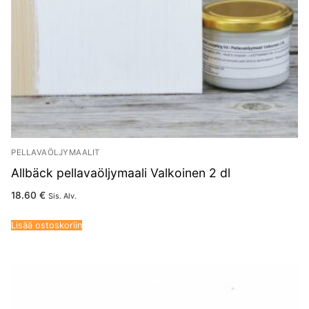
PELLAVAÖLJYMAALIT
Allbäck pellavaöljymaali Valkoinen 2 dl
18.60
€
Sis. Alv.
Lisää ostoskoriin