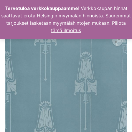
Hyppää
Tervetuloa verkkokauppaamme!
Verkkokaupan hinnat
sisältöön
saattavat erota Helsingin myymälän hinnoista. Suuremmat
tarjoukset lasketaan myymälähintojen mukaan.
Piilota
tämä ilmoitus