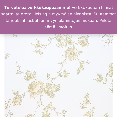
Hyppää
Tervetuloa verkkokauppaamme!
Verkkokaupan hinnat
sisältöön
saattavat erota Helsingin myymälän hinnoista. Suuremmat
tarjoukset lasketaan myymälähintojen mukaan.
Piilota
tämä ilmoitus