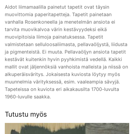
Aidot liimamaalilla painetut tapetit ovat täysin
muovittomia paperitapetteja. Tapetit painetaan
vanhalla Rosenkoneella ja menetelmän ansiota ei
tarvita muovikalvoa värin kestävyydeksi eikä
muovipitoisia liimoja painatuksessa. Tapetit
valmistetaan selluloosaliimasta, pellavaöljystä, liidusta
ja pigmenteistä. Ei muuta. Pellavaöljyn ansiota tapetit
kestävät kuitenkin hyvin pyyhkimistä vedellä. Kaikki
mallit ovat jäljennöksiä vanhoista malleista ja niissä on
alkuperäisväritys. Jokaisesta kuviosta löytyy myös
muunnelmia värityksessä, esim. vaaleampia sävyjä.
Tapeteissa on kuviota eri aikakausilta 1700-luvulta
1960-luvulle saakka.
Tutustu myös