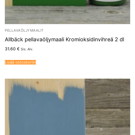
PELLAVAÖLJYMAALIT
Allbäck pellavaöljymaali Kromioksidinvihreä 2 dl
31.60
€
Sis. Alv.
Lisää ostoskoriin