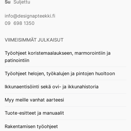
Su
Suljettu
info@designapteekki.fi
09 698 1350
VIIMEISIMMÄT JULKAISUT
Työohjeet koristemaalaukseen, marmorointiin ja
patinointiin
Työohjeet helojen, työkalujen ja pintojen huoltoon
Ikkunaentisöinti sekä ovi- ja ikkunahistoria
Myy meille vanhat aarteesi
Tuote-esitteet ja manuaalit
Rakentamisen työohjeet