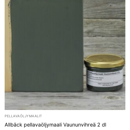
PELLAVAÖLJYMAALIT
Allbäck pellavaöljymaali Vaununvihreä 2 dl