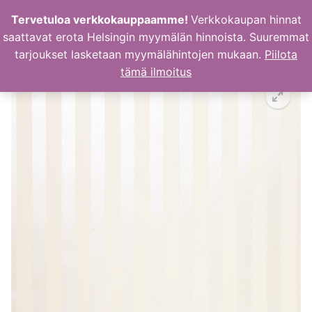
Hyppää
Tervetuloa verkkokauppaamme!
Verkkokaupan hinnat
sisältöön
saattavat erota Helsingin myymälän hinnoista. Suuremmat
tarjoukset lasketaan myymälähintojen mukaan.
Piilota
tämä ilmoitus