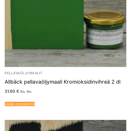
PELLAVAÖLJYMAALIT
Allbäck pellavaöljymaali Kromioksidinvihreä 2 dl
31.60
€
Sis. Alv.
Lisää ostoskoriin