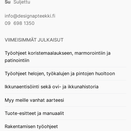
Su
Suljettu
info@designapteekki.fi
09 698 1350
VIIMEISIMMÄT JULKAISUT
Työohjeet koristemaalaukseen, marmorointiin ja
patinointiin
Työohjeet helojen, työkalujen ja pintojen huoltoon
Ikkunaentisöinti sekä ovi- ja ikkunahistoria
Myy meille vanhat aarteesi
Tuote-esitteet ja manuaalit
Rakentamisen työohjeet