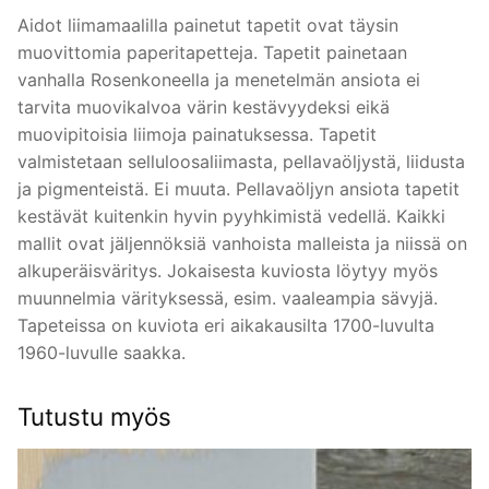
Aidot liimamaalilla painetut tapetit ovat täysin
muovittomia paperitapetteja. Tapetit painetaan
vanhalla Rosenkoneella ja menetelmän ansiota ei
tarvita muovikalvoa värin kestävyydeksi eikä
muovipitoisia liimoja painatuksessa. Tapetit
valmistetaan selluloosaliimasta, pellavaöljystä, liidusta
ja pigmenteistä. Ei muuta. Pellavaöljyn ansiota tapetit
kestävät kuitenkin hyvin pyyhkimistä vedellä. Kaikki
mallit ovat jäljennöksiä vanhoista malleista ja niissä on
alkuperäisväritys. Jokaisesta kuviosta löytyy myös
muunnelmia värityksessä, esim. vaaleampia sävyjä.
Tapeteissa on kuviota eri aikakausilta 1700-luvulta
1960-luvulle saakka.
Tutustu myös