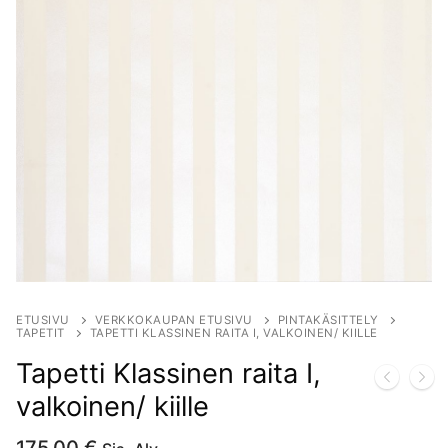
ETUSIVU
VERKKOKAUPAN ETUSIVU
PINTAKÄSITTELY
TAPETIT
TAPETTI KLASSINEN RAITA I, VALKOINEN/ KIILLE
Tapetti Klassinen raita I,
valkoinen/ kiille
175.00
€