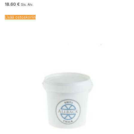
18.60
€
Sis. Alv.
Lisää ostoskoriin