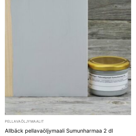
PELLAVAÖLJYMAALIT
Allbäck pellavaöljymaali Sumunharmaa 2 dl