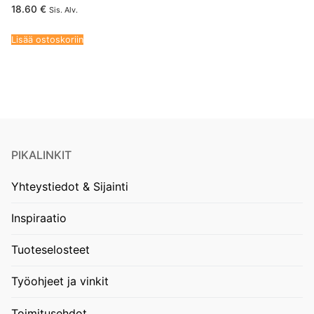
18.60
€
Sis. Alv.
Lisää ostoskoriin
PIKALINKIT
Yhteystiedot & Sijainti
Inspiraatio
Tuoteselosteet
Työohjeet ja vinkit
Toimitusehdot