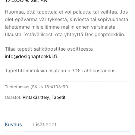
Sis. Alv.
Huomaa, että tapetteja ei voi palautta tai vaihtaa. Jos
olet epävarma värityksestä, kuviosta tai sopivuudesta
lähetämme mielellämme mallin ennen varsinaista
tilausta. Ystävällisesti ota yhteyttä Designapteekkiin.
Tilaa tapetit sähköpostitse osoitteesta
info@designapteekki.fi
.
Tapettitoimituksiin lisätään n.30€ rahtikustannus.
Tuotetunnus (SKU):
18-X103-90
Osastot:
Pintakäsittely
,
Tapetit
Kuvaus
Lisätiedot