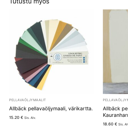
Tutustu myös
PELLAVAÖLJYMAALIT
PELLAVAÖLJY
Allbäck pellavaöljymaali, värikartta.
Allbäck pe
Kauranhar
15.20
€
Sis. Alv.
18.60
€
Sis. Al