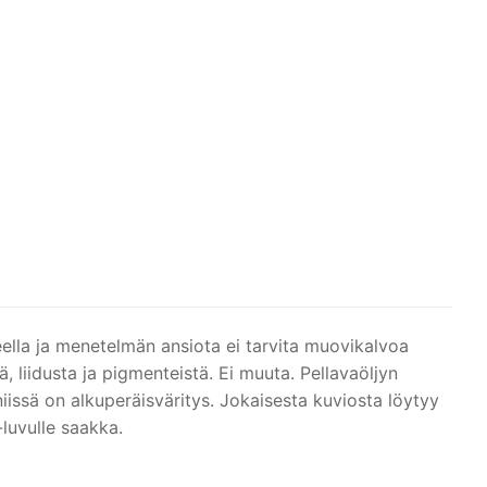
eella ja menetelmän ansiota ei tarvita muovikalvoa
, liidusta ja pigmenteistä. Ei muuta. Pellavaöljyn
niissä on alkuperäisväritys. Jokaisesta kuviosta löytyy
luvulle saakka.