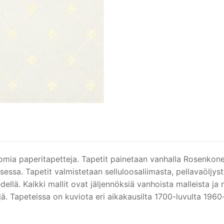
ttomia paperitapetteja. Tapetit painetaan vanhalla Rosenkon
essa. Tapetit valmistetaan selluloosaliimasta, pellavaöljystä
ellä. Kaikki mallit ovat jäljennöksiä vanhoista malleista ja 
 Tapeteissa on kuviota eri aikakausilta 1700-luvulta 1960-