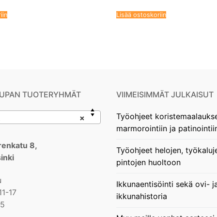
iin
Lisää ostoskoriin
UPAN TUOTERYHMÄT
VIIMEISIMMÄT JULKAISUT
Työohjeet koristemaalauks
t
×
marmorointiin ja patinointii
enkatu 8,
Työohjeet helojen, työkaluj
inki
pintojen huoltoon
u
Ikkunaentisöinti sekä ovi- j
11-17
ikkunahistoria
15