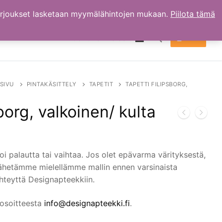
arjoukset lasketaan myymälähintojen mukaan.
Piilota tämä
TILI
OSTOKSET
0.00
€
Hae:
SIVU
PINTAKÄSITTELY
TAPETIT
TAPETTI FILIPSBORG,
borg, valkoinen/ kulta
oi palautta tai vaihtaa. Jos olet epävarma värityksestä,
lähetämme mielellämme mallin ennen varsinaista
 yhteyttä Designapteekkiin.
 osoitteesta
info@designapteekki.fi
.