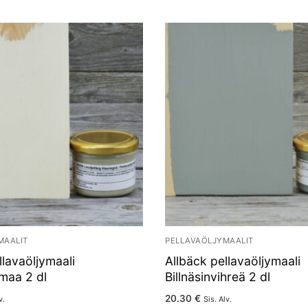
MAALIT
PELLAVAÖLJYMAALIT
llavaöljymaali
Allbäck pellavaöljymaali
maa 2 dl
Billnäsinvihreä 2 dl
20.30
€
v.
Sis. Alv.