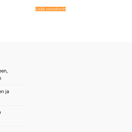
Lisää ostoskoriin
een,
n
en ja
a