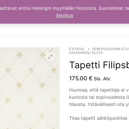
aattavat erota Helsingin myymälän hinnoista. Suuremmat t
ilmoitus
ETUSIVU
VERKKOKAUPAN ETU
VALKOINEN/ KULTA
Tapetti Filips
175.00
€
Sis. Alv.
Huomaa, että tapetteja ei v
kuviosta tai sopivuudesta 
tilausta. Ystävällisesti ota
Tilaa tapetit sähköpostitse