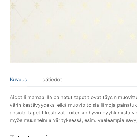
Kuvaus
Lisätiedot
Aidot liimamaalilla painetut tapetit ovat täysin muovi
värin kestävyydeksi eikä muovipitoisia liimoja painatuks
ansiota tapetit kestävät kuitenkin hyvin pyyhkimistä ved
myös muunnelmia värityksessä, esim. vaaleampia sävyjä.