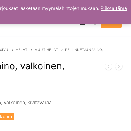
arjoukset lasketaan myymälähintojen mukaan.
Piilota tämä
TILI
OSTOKSET
0.00
€
Hae:
SIVU
HELAT
MUUT HELAT
PELLINKETJUNPAINO,
ino, valkoinen,
, valkoinen, kivitavaraa.
koriin