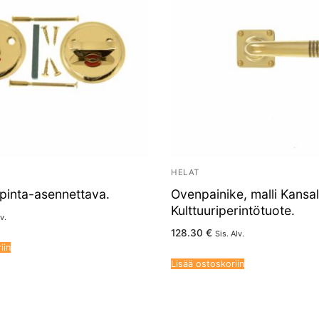
HELAT
pinta-asennettava.
Ovenpainike, malli Kansall
Kulttuuriperintötuote.
v.
128.30
€
Sis. Alv.
iin
Lisää ostoskoriin