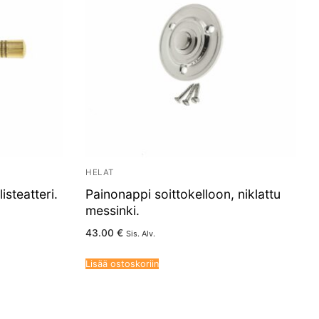
HELAT
isteatteri.
Painonappi soittokelloon, niklattu
messinki.
43.00
€
Sis. Alv.
Lisää ostoskoriin