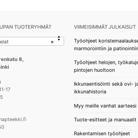
UPAN TUOTERYHMÄT
VIIMEISIMMÄT JULKAISUT
Työohjeet koristemaalauks
lat
×
marmorointiin ja patinointii
enkatu 8,
Työohjeet helojen, työkaluj
inki
pintojen huoltoon
u
Ikkunaentisöinti sekä ovi- j
11-17
ikkunahistoria
15
Myy meille vanhat aarteesi
apteekki.fi
Tuote-esitteet ja manuaalit
50
Rakentamisen työohjeet