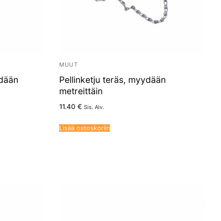
MUUT
ydään
Pellinketju teräs, myydään
metreittäin
11.40
€
Sis. Alv.
Lisää ostoskoriin