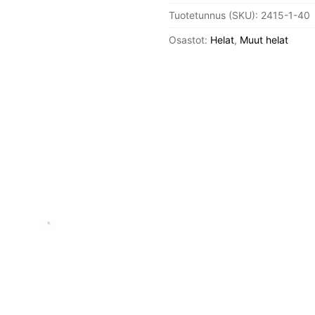
Tuotetunnus (SKU):
2415-1-40
määrä
Osastot:
Helat
,
Muut helat