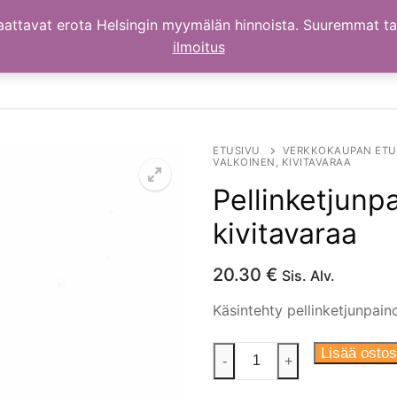
aattavat erota Helsingin myymälän hinnoista. Suuremmat t
ilmoitus
ETUSIVU
VERKKOKAUPAN ETU
VALKOINEN, KIVITAVARAA
Pellinketjunpa
kivitavaraa
20.30
€
Sis. Alv.
Käsintehty pellinketjunpaino
Pellinketjunpaino,
Lisää ostos
-
+
valkoinen,
kivitavaraa