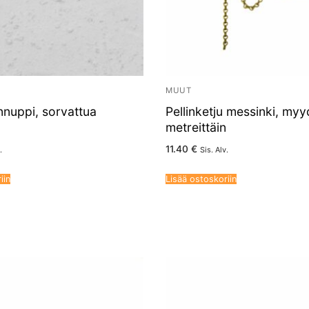
MUUT
unnuppi, sorvattua
Pellinketju messinki, my
metreittäin
11.40
€
.
Sis. Alv.
iin
Lisää ostoskoriin