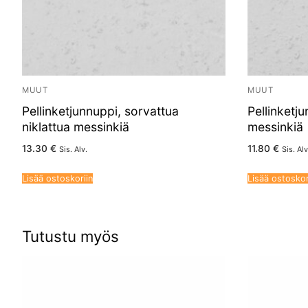
MUUT
MUUT
Pellinketjunnuppi, sorvattua
Pellinketj
niklattua messinkiä
messinkiä
13.30
€
11.80
€
Sis. Alv.
Sis. Alv
Lisää ostoskoriin
Lisää ostoskor
Tutustu myös