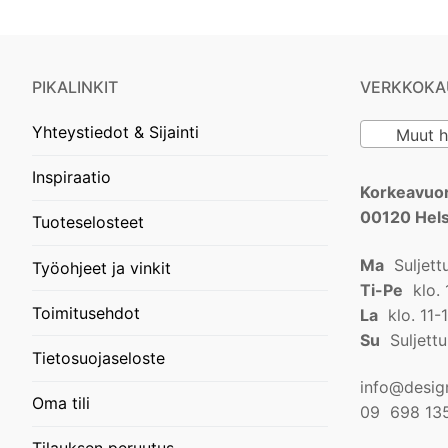
PIKALINKIT
VERKKOKA
Yhteystiedot & Sijainti
Muut he
Inspiraatio
Korkeavuor
00120 Hels
Tuoteselosteet
Ma
Suljett
Työohjeet ja vinkit
Ti-Pe
klo. 
Toimitusehdot
La
klo. 11-
Su
Suljettu
Tietosuojaseloste
info@design
Oma tili
09 698 13