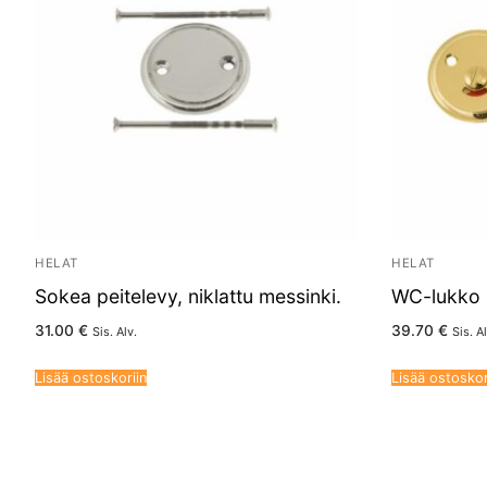
HELAT
HELAT
Sokea peitelevy, niklattu messinki.
WC-lukko 
31.00
€
39.70
€
Sis. Alv.
Sis. Al
Lisää ostoskoriin
Lisää ostoskor