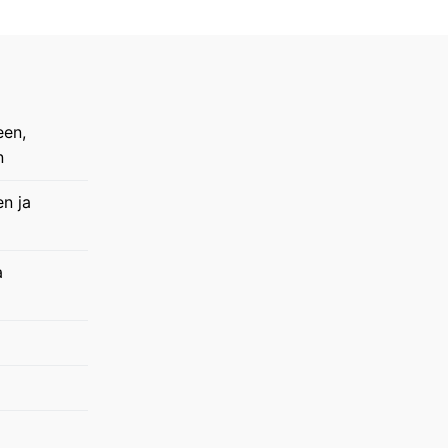
een,
n
en ja
a