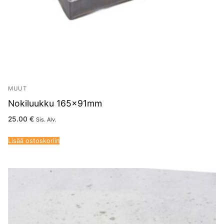
MUUT
Nokiluukku 165x91mm
25.00
€
Sis. Alv.
Lisää ostoskoriin