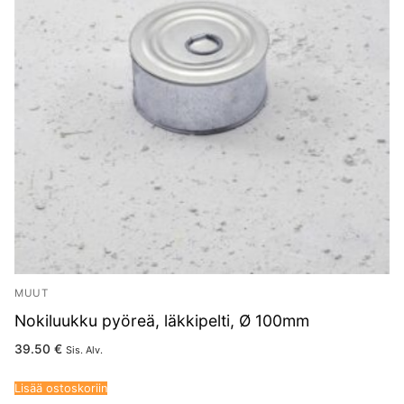
MUUT
Nokiluukku pyöreä, läkkipelti, Ø 100mm
39.50
€
Sis. Alv.
Lisää ostoskoriin