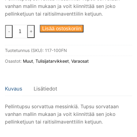
vanhan mallin mukaan ja voit kiinnittää sen joko
pellinketjuun tai raitisilmaventtiilin ketjuun.
Pellinketjunnuppi,
Lisää ostoskoriin
-
+
sorvattua
niklattua
Tuotetunnus (SKU):
117-100FN
messinkiä
määrä
Osastot:
Muut
,
Tulisijatarvikkeet
,
Varaosat
Kuvaus
Lisätiedot
Pellintupsu sorvattua messinkiä. Tupsu sorvataan
vanhan mallin mukaan ja voit kiinnittää sen joko
pellinketjuun tai raitisilmaventtiilin ketjuun.