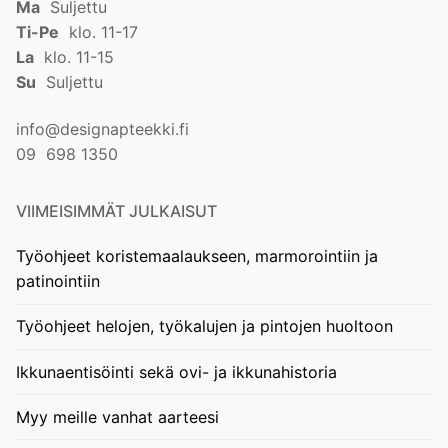
Ma
Suljettu
Ti-Pe
klo. 11-17
La
klo. 11-15
Su
Suljettu
info@designapteekki.fi
09 698 1350
VIIMEISIMMÄT JULKAISUT
Työohjeet koristemaalaukseen, marmorointiin ja
patinointiin
Työohjeet helojen, työkalujen ja pintojen huoltoon
Ikkunaentisöinti sekä ovi- ja ikkunahistoria
Myy meille vanhat aarteesi