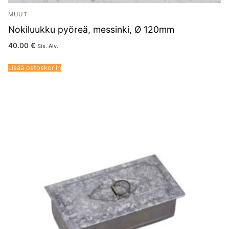
MUUT
Nokiluukku pyöreä, messinki, Ø 120mm
40.00
€
Sis. Alv.
Lisää ostoskoriin