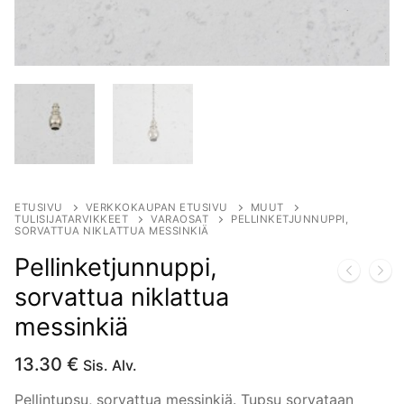
ETUSIVU
VERKKOKAUPAN ETUSIVU
MUUT
TULISIJATARVIKKEET
VARAOSAT
PELLINKETJUNNUPPI,
SORVATTUA NIKLATTUA MESSINKIÄ
Pellinketjunnuppi,
sorvattua niklattua
messinkiä
13.30
€
Sis. Alv.
Pellintupsu, sorvattua messinkiä. Tupsu sorvataan