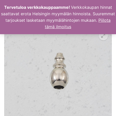
Hyppää
Tervetuloa verkkokauppaamme!
Verkkokaupan hinnat
sisältöön
saattavat erota Helsingin myymälän hinnoista. Suuremmat
tarjoukset lasketaan myymälähintojen mukaan.
Piilota
tämä ilmoitus