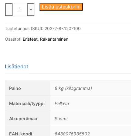
Pellavaeristenauha,
Lisää ostoskoriin
-
+
8x120mm.
Säkki.
Tuotetunnus (SKU):
203-2-8x120-100
määrä
Osastot:
Eristeet
,
Rakentaminen
Lisätiedot
Paino
8 kg (kilogramma)
Materiaali/tyyppi
Pellava
Alkuperämaa
Suomi
EAN-koodi
6430076935502