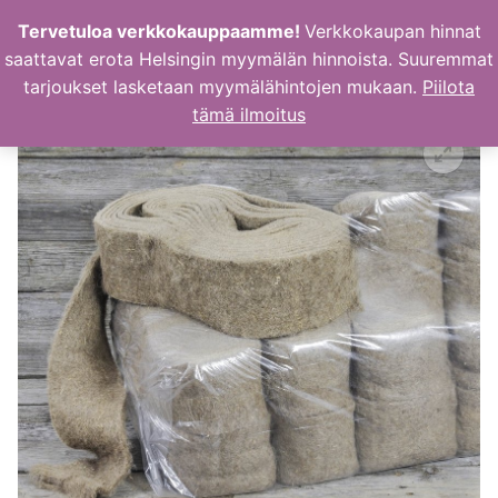
Hyppää
Tervetuloa verkkokauppaamme!
Verkkokaupan hinnat
sisältöön
saattavat erota Helsingin myymälän hinnoista. Suuremmat
tarjoukset lasketaan myymälähintojen mukaan.
Piilota
tämä ilmoitus