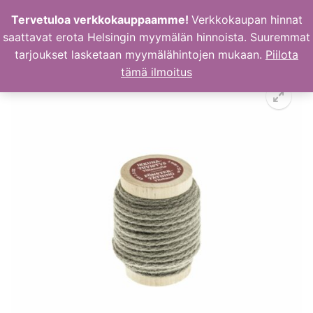
Hyppää
Tervetuloa verkkokauppaamme!
Verkkokaupan hinnat
sisältöön
saattavat erota Helsingin myymälän hinnoista. Suuremmat
tarjoukset lasketaan myymälähintojen mukaan.
Piilota
tämä ilmoitus