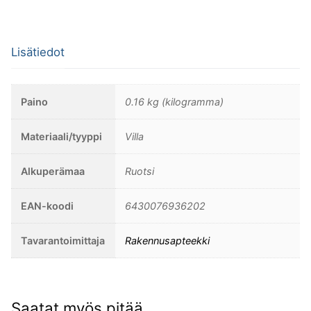
määrä
Lisätiedot
Paino
0.16 kg (kilogramma)
Materiaali/tyyppi
Villa
Alkuperämaa
Ruotsi
EAN-koodi
6430076936202
Tavarantoimittaja
Rakennusapteekki
Saatat myös pitää...