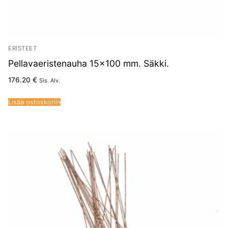
ERISTEET
Pellavaeristenauha 15×100 mm. Säkki.
176.20
€
Sis. Alv.
Lisää ostoskoriin