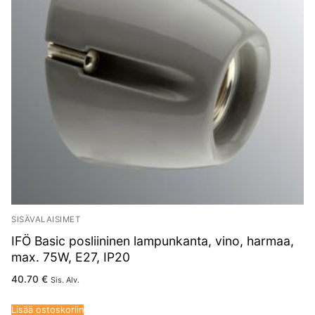
SISÄVALAISIMET
IFÖ Basic posliininen lampunkanta, vino, harmaa,
max. 75W, E27, IP20
40.70
€
Sis. Alv.
Lisää ostoskoriin