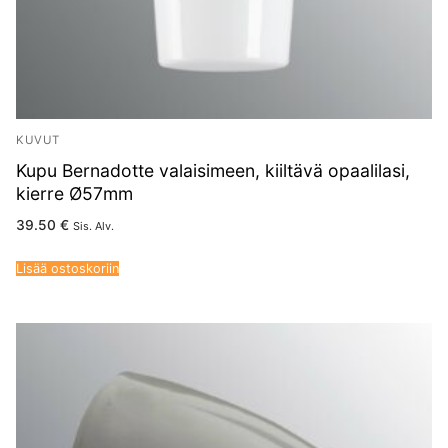
KUVUT
Kupu Bernadotte valaisimeen, kiiltävä opaalilasi,
kierre Ø57mm
39.50
€
Sis. Alv.
Lisää ostoskoriin