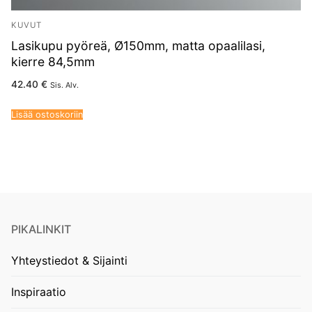
KUVUT
Lasikupu pyöreä, Ø150mm, matta opaalilasi,
kierre 84,5mm
42.40
€
Sis. Alv.
Lisää ostoskoriin
PIKALINKIT
Yhteystiedot & Sijainti
Inspiraatio