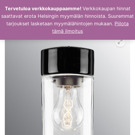
Hyppää
Tervetuloa verkkokauppaamme!
Verkkokaupan hinnat
sisältöön
saattavat erota Helsingin myymälän hinnoista. Suuremmat
tarjoukset lasketaan myymälähintojen mukaan.
Piilota
tämä ilmoitus