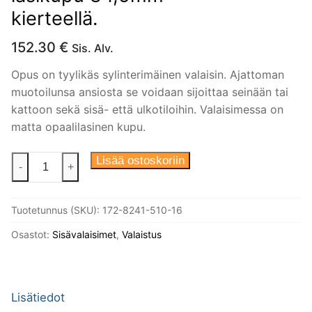
kierteellä.
152.30
€
Sis. Alv.
Opus on tyylikäs sylinterimäinen valaisin. Ajattoman
muotoilunsa ansiosta se voidaan sijoittaa seinään tai
kattoon sekä sisä- että ulkotiloihin. Valaisimessa on
matta opaalilasinen kupu.
Opus
Lisää ostoskoriin
-
+
100/175
valaisin.
Tuotetunnus (SKU):
172-8241-510-16
Musta
suora
Osastot:
Sisävalaisimet
,
Valaistus
IP44
posliinikanta,
E27
Lisätiedot
lampunpidikkeella.