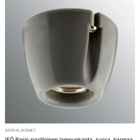
SISÄVALAISIMET
IFÖ Basic posliininen lampunkanta, suora, harmaa,