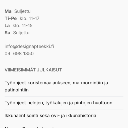
Ma
Suljettu
Ti-Pe
klo. 11-17
La
klo. 11-15
Su
Suljettu
info@designapteekki.fi
09 698 1350
VIIMEISIMMÄT JULKAISUT
Työohjeet koristemaalaukseen, marmorointiin ja
patinointiin
Työohjeet helojen, työkalujen ja pintojen huoltoon
Ikkunaentisöinti sekä ovi- ja ikkunahistoria