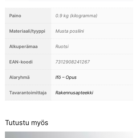
Kirkas
lasikupu
Paino
0.9 kg (kilogramma)
84,5mm
kierteellä.
Materiaali/tyyppi
Musta posliini
määrä
Alkuperämaa
Ruotsi
EAN-koodi
7312908241267
Alaryhmä
Ifö – Opus
Tavarantoimittaja
Rakennusapteekki
Tutustu myös