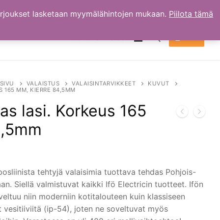
arjoukset lasketaan myymälähintojen mukaan.
Piilota tämä
TILI
OSTOKSET
0.00
€
Hae:
SIVU
VALAISTUS
VALAISINTARVIKKEET
KUVUT
S 165 MM, KIERRE 84,5MM
kas lasi. Korkeus 165
4,5mm
osliinista tehtyjä valaisimia tuottava tehdas Pohjois-
. Siellä valmistuvat kaikki Ifö Electricin tuotteet. Ifön
veltuu niin moderniin kotitalouteen kuin klassiseen
 vesitiiviitä (ip-54), joten ne soveltuvat myös