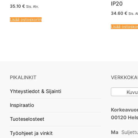
IP20
35.10
€
Sis. Alv.
34.60
€
Sis. A
Lisää ostoskoriin
Lisää ostoskor
PIKALINKIT
VERKKOKA
Yhteystiedot & Sijainti
Kuvu
Inspiraatio
Korkeavuor
00120 Hels
Tuoteselosteet
Ma
Suljett
Työohjeet ja vinkit