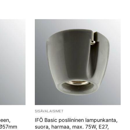
SISÄVALAISIMET
meen,
IFÖ Basic posliininen lampunkanta,
re Ø57mm
suora, harmaa, max. 75W, E27,