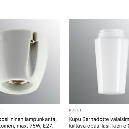
ET
KUVUT
posliininen lampunkanta,
Kupu Bernadotte valaisi
koinen, max. 75W, E27,
kiiltävä opaalilasi, kier