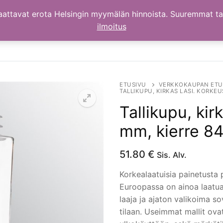
aattavat erota Helsingin myymälän hinnoista. Suuremmat t
ilmoitus
ETUSIVU
VERKKOKAUPAN ETU
TALLIKUPU, KIRKAS LASI. KORKEU
Tallikupu, kir
mm, kierre 8
51.80
€
Sis. Alv.
Korkealaatuisia painetusta p
Euroopassa on ainoa laatuaan
laaja ja ajaton valikoima so
tilaan. Useimmat mallit ovat