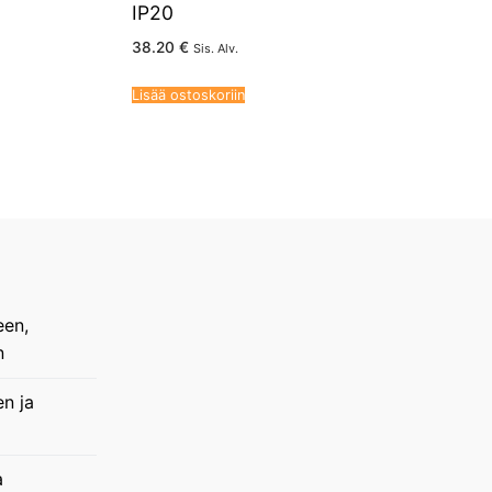
IP20
38.20
€
Sis. Alv.
Lisää ostoskoriin
een,
n
en ja
a