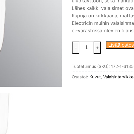
ulkokäyttöön, sekä märkätil
Lähes kaikki valaisimet ovat
Kupuja on kirkkaana, mattav
Electricin muihin valaisinma
ei-varastossa olevien tilau
Tallikupu,
Lisää ostos
-
+
kirkas
lasi.
Tuotetunnus (SKU):
172-1-6135
Korkeus
165
Osastot:
Kuvut
,
Valaisintarvikke
mm,
kierre
84,5mm
määrä