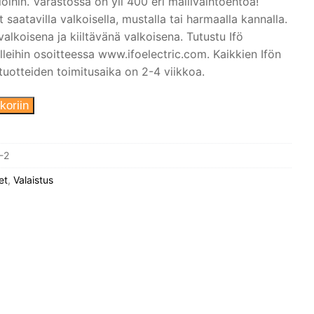
oihin. Varastossa on yli 400 eri mallivaihtoehtoa!
 saatavilla valkoisella, mustalla tai harmaalla kannalla.
alkoisena ja kiiltävänä valkoisena. Tutustu Ifö
lleihin osoitteessa www.ifoelectric.com. Kaikkien Ifön
stuotteiden toimitusaika on 2-4 viikkoa.
koriin
-2
et
,
Valaistus