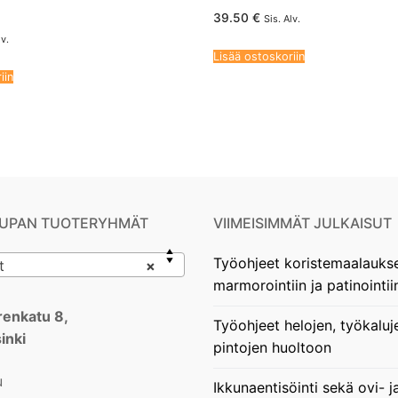
39.50
€
Sis. Alv.
lv.
Lisää ostoskoriin
iin
UPAN TUOTERYHMÄT
VIIMEISIMMÄT JULKAISUT
Työohjeet koristemaalauks
t
×
marmorointiin ja patinointii
enkatu 8,
Työohjeet helojen, työkaluj
inki
pintojen huoltoon
u
Ikkunaentisöinti sekä ovi- j