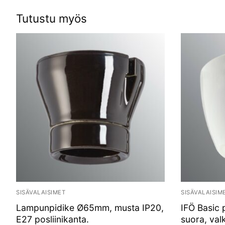
Tutustu myös
SISÄVALAISIMET
SISÄVALAISIM
Lampunpidike Ø65mm, musta IP20,
IFÖ Basic 
E27 posliinikanta.
suora, val