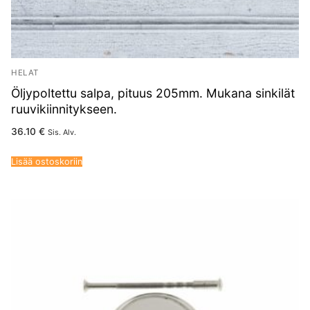
HELAT
Öljypoltettu salpa, pituus 205mm. Mukana sinkilät
ruuvikiinnitykseen.
36.10
€
Sis. Alv.
Lisää ostoskoriin