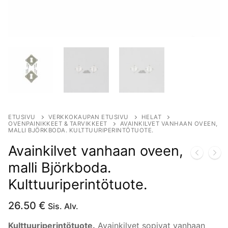
ETUSIVU
VERKKOKAUPAN ETUSIVU
HELAT
OVENPAINIKKEET & TARVIKKEET
AVAINKILVET VANHAAN OVEEN,
MALLI BJÖRKBODA. KULTTUURIPERINTÖTUOTE.
Avainkilvet vanhaan oveen,
malli Björkboda.
Kulttuuriperintötuote.
26.50
€
Sis. Alv.
Kulttuuriperintötuote.
Avainkilvet sopivat vanhaan