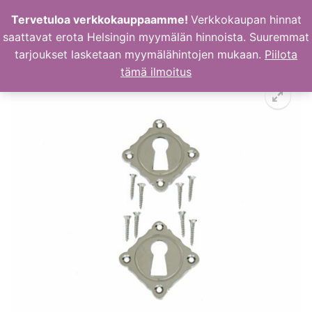
Hyppää
Tervetuloa verkkokauppaamme!
Verkkokaupan hinnat
sisältöön
saattavat erota Helsingin myymälän hinnoista. Suuremmat
tarjoukset lasketaan myymälähintojen mukaan.
Piilota
tämä ilmoitus