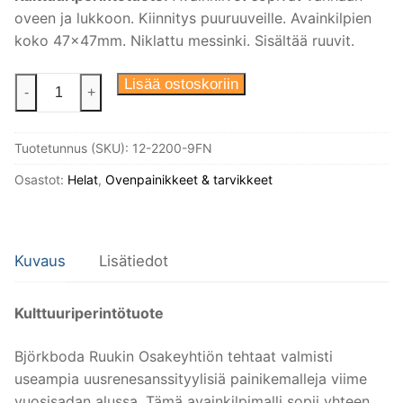
oveen ja lukkoon. Kiinnitys puuruuveille. Avainkilpien
koko 47x47mm. Niklattu messinki. Sisältää ruuvit.
Avainkilvet
Lisää ostoskoriin
-
+
vanhaan
oveen,
Tuotetunnus (SKU):
12-2200-9FN
malli
Björkboda.
Osastot:
Helat
,
Ovenpainikkeet & tarvikkeet
Kulttuuriperintötuote.
määrä
Kuvaus
Lisätiedot
Kulttuuriperintötuote
Björkboda Ruukin Osakeyhtiön tehtaat valmisti
useampia uusrenesanssityylisiä painikemalleja viime
vuosisadan alussa. Tämä avainkilpimalli sopii yhteen