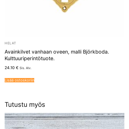
HELAT
Avainkilvet vanhaan oveen, malli Björkboda.
Kulttuuriperintötuote.
24.10
€
Sis. Alv.
Lisää ostoskoriin
Tutustu myös