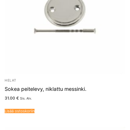
HELAT
Sokea peitelevy, niklattu messinki.
31.00
€
Sis. Alv.
Lisää ostoskoriin