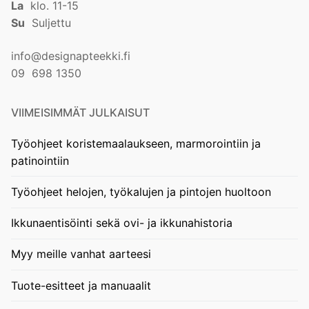
La
klo. 11-15
Su
Suljettu
info@designapteekki.fi
09 698 1350
VIIMEISIMMÄT JULKAISUT
Työohjeet koristemaalaukseen, marmorointiin ja
patinointiin
Työohjeet helojen, työkalujen ja pintojen huoltoon
Ikkunaentisöinti sekä ovi- ja ikkunahistoria
Myy meille vanhat aarteesi
Tuote-esitteet ja manuaalit