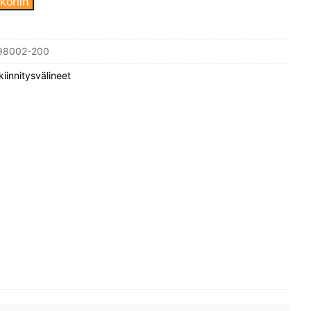
koriin
98002-200
kiinnitysvälineet