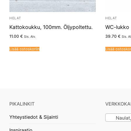
HELAT
HELAT
Kattokoukku, 100mm. Öljypoltettu.
WC-lukko 
11.00
€
39.70
€
Sis. Alv.
Sis. Al
Lisää ostoskoriin
Lisää ostoskor
PIKALINKIT
VERKKOKA
Yhteystiedot & Sijainti
Naulat, ru
Inspiraatio