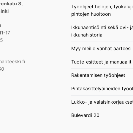
enkatu 8,
Työohjeet helojen, työkaluj
inki
pintojen huoltoon
u
Ikkunaentisöinti sekä ovi- j
11-17
ikkunahistoria
15
Myy meille vanhat aarteesi
apteekki.fi
Tuote-esitteet ja manuaalit
50
Rakentamisen työohjeet
Pintakäsittelyaineiden työo
Lukko- ja valaisinkorjaukse
Bulevardi 20