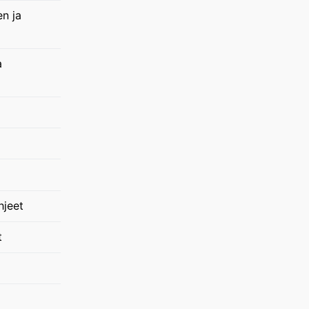
en ja
a
hjeet
t