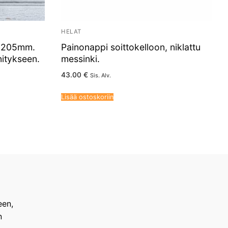
HELAT
us 205mm.
Painonappi soittokelloon, niklattu
nitykseen.
messinki.
43.00
€
Sis. Alv.
Lisää ostoskoriin
een,
n