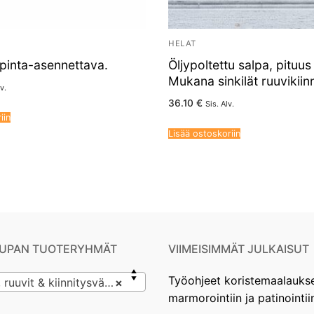
HELAT
pinta-asennettava.
Öljypoltettu salpa, pitu
Mukana sinkilät ruuvikiin
v.
36.10
€
Sis. Alv.
iin
Lisää ostoskoriin
UPAN TUOTERYHMÄT
VIIMEISIMMÄT JULKAISUT
Työohjeet koristemaalauks
uvit & kiinnitysvälineet
×
marmorointiin ja patinointii