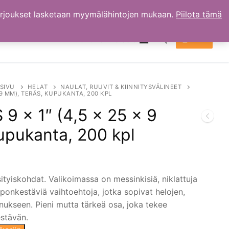
arjoukset lasketaan myymälähintojen mukaan.
Piilota tämä
TILI
OSTOKSET
0.00
€
Hae:
SIVU
HELAT
NAULAT, RUUVIT & KIINNITYSVÄLINEET
× 9 MM), TERÄS, KUPUKANTA, 200 KPL
 9 × 1″ (4,5 × 25 × 9
upukanta, 200 kpl
ityiskohdat. Valikoimassa on messinkisiä, niklattuja
aponkestäviä vaihtoehtoja, jotka sopivat helojen,
nnukseen. Pieni mutta tärkeä osa, joka tekee
estävän.