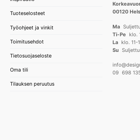
Korkeavuor
00120 Hels
Tuoteselosteet
Ma
Suljett
Työohjeet ja vinkit
Ti-Pe
klo. 
Toimitusehdot
La
klo. 11-
Su
Suljettu
Tietosuojaseloste
info@design
Oma tili
09 698 13
Tilauksen peruutus