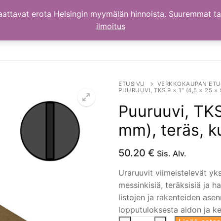
aattavat erota Helsingin myymälän hinnoista. Suuremmat t
ilmoitus
ETUSIVU
VERKKOKAUPAN ETU
PUURUUVI, TKS 9 × 1″ (4,5 × 25 
Puuruuvi, TKS
mm), teräs, k
50.20
€
Sis. Alv.
Uraruuvit viimeistelevät yks
messinkisiä, teräksisiä ja h
listojen ja rakenteiden ase
lopputuloksesta aidon ja k