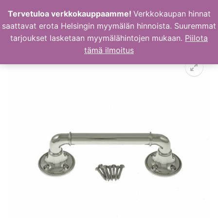
Hyppää
Tervetuloa verkkokauppaamme!
Verkkokaupan hinnat
sisältöön
saattavat erota Helsingin myymälän hinnoista. Suuremmat
tarjoukset lasketaan myymälähintojen mukaan.
Piilota
tämä ilmoitus