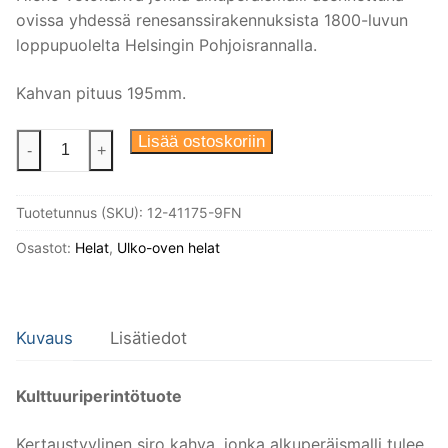
ovissa yhdessä renesanssirakennuksista 1800-luvun
loppupuolelta Helsingin Pohjoisrannalla.
Kahvan pituus 195mm.
Vetokahva
Lisää ostoskoriin
-
+
helmireunalla.
Niklattu
Tuotetunnus (SKU):
12-41175-9FN
messinki.
Sisältää
Osastot:
Helat
,
Ulko-oven helat
ruuvit.
määrä
Kuvaus
Lisätiedot
Kulttuuriperintötuote
Kertaustyylinen siro kahva, jonka alkuperäismalli tulee