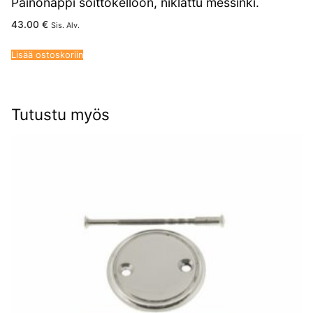
Painonappi soittokelloon, niklattu messinki.
43.00
€
Sis. Alv.
Lisää ostoskoriin
Tutustu myös