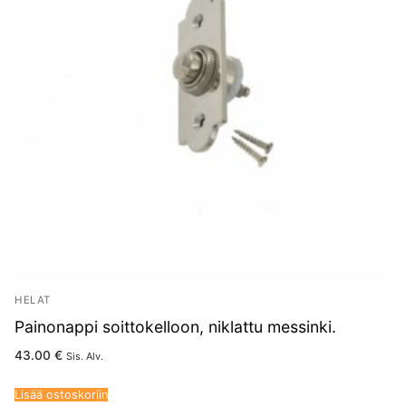
HELAT
Painonappi soittokelloon, niklattu messinki.
43.00
€
Sis. Alv.
Lisää ostoskoriin