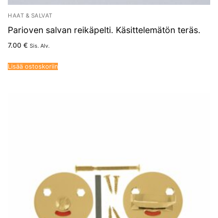
HAAT & SALVAT
Parioven salvan reikäpelti. Käsittelemätön teräs.
7.00
€
Sis. Alv.
Lisää ostoskoriin