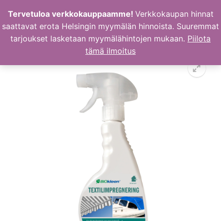
Hyppää
Tervetuloa verkkokauppaamme!
Verkkokaupan hinnat
sisältöön
saattavat erota Helsingin myymälän hinnoista. Suuremmat
tarjoukset lasketaan myymälähintojen mukaan.
Piilota
tämä ilmoitus