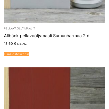
PELLAVAÖLJYMAALIT
Allbäck pellavaöljymaali Sumunharmaa 2 dl
18.60
€
Sis. Alv.
Lisää ostoskoriin