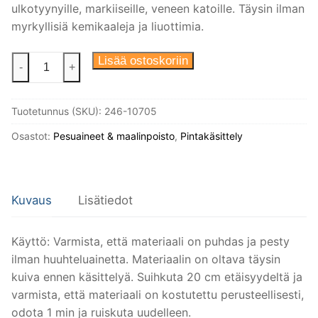
ulkotyynyille, markiiseille, veneen katoille. Täysin ilman
myrkyllisiä kemikaaleja ja liuottimia.
Tekstiilisuoja-
Lisää ostoskoriin
-
+
aine
0,5L,
Tuotetunnus (SKU):
246-10705
BIOkleen
määrä
Osastot:
Pesuaineet & maalinpoisto
,
Pintakäsittely
Kuvaus
Lisätiedot
Käyttö: Varmista, että materiaali on puhdas ja pesty
ilman huuhteluainetta. Materiaalin on oltava täysin
kuiva ennen käsittelyä. Suihkuta 20 cm etäisyydeltä ja
varmista, että materiaali on kostutettu perusteellisesti,
odota 1 min ja ruiskuta uudelleen.