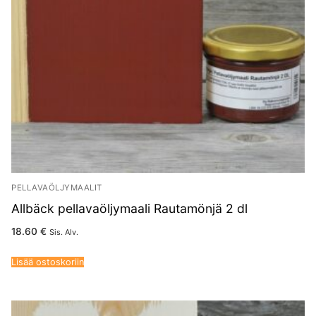
PELLAVAÖLJYMAALIT
Allbäck pellavaöljymaali Rautamönjä 2 dl
18.60
€
Sis. Alv.
Lisää ostoskoriin