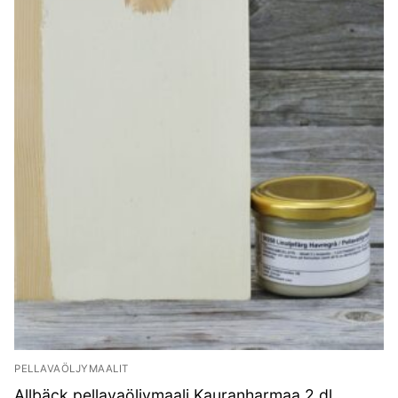
PELLAVAÖLJYMAALIT
Allbäck pellavaöljymaali Kauranharmaa 2 dl