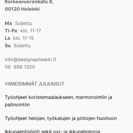
Korkeavuorenkatu 8,
00120 Helsinki
Ma
Suljettu
Ti-Pe
klo. 11-17
La
klo. 11-15
Su
Suljettu
info@designapteekki.fi
09 698 1350
VIIMEISIMMÄT JULKAISUT
Työohjeet koristemaalaukseen, marmorointiin ja
patinointiin
Työohjeet helojen, työkalujen ja pintojen huoltoon
Ikkunaentisöinti sekä ovi- ja ikkunahistoria