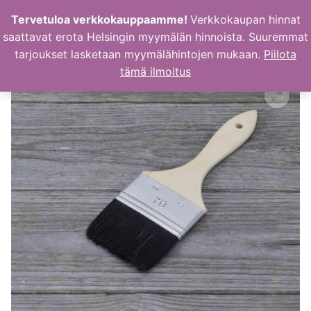
Hyppää
Tervetuloa verkkokauppaamme!
Verkkokaupan hinnat
sisältöön
saattavat erota Helsingin myymälän hinnoista. Suuremmat
tarjoukset lasketaan myymälähintojen mukaan.
Piilota
tämä ilmoitus