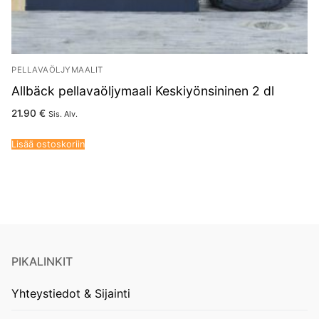
PELLAVAÖLJYMAALIT
Allbäck pellavaöljymaali Keskiyönsininen 2 dl
21.90
€
Sis. Alv.
Lisää ostoskoriin
PIKALINKIT
Yhteystiedot & Sijainti