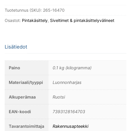
luonnonharjas,
Tuotetunnus (SKU):
265-16470
70mm
määrä
Osastot:
Pintakäsittely
,
Siveltimet & pintakäsittelyvälineet
Lisätiedot
Paino
0.1 kg (kilogramma)
Materiaali/tyyppi
Luonnonharjas
Alkuperämaa
Ruotsi
EAN-koodi
7393128164703
Tavarantoimittaja
Rakennusapteekki