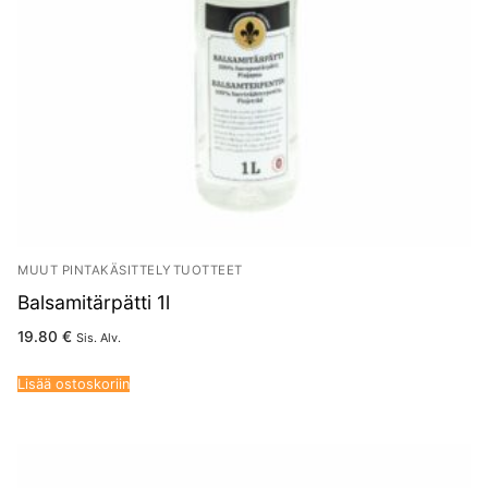
MUUT PINTAKÄSITTELYTUOTTEET
Balsamitärpätti 1l
19.80
€
Sis. Alv.
Lisää ostoskoriin