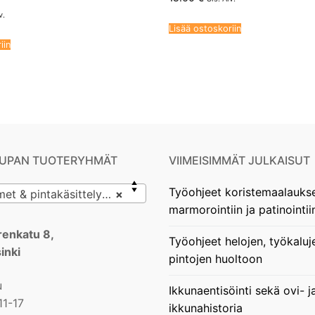
v.
Lisää ostoskoriin
iin
UPAN TUOTERYHMÄT
VIIMEISIMMÄT JULKAISUT
Työohjeet koristemaalauks
& pintakäsittelyvälineet
×
marmorointiin ja patinointii
enkatu 8,
Työohjeet helojen, työkaluj
inki
pintojen huoltoon
u
Ikkunaentisöinti sekä ovi- j
11-17
ikkunahistoria