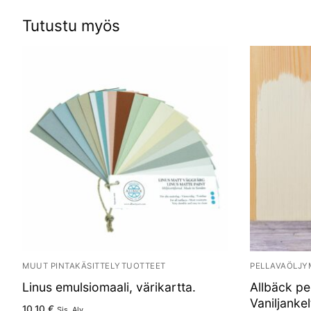
Tutustu myös
MUUT PINTAKÄSITTELYTUOTTEET
PELLAVAÖLJY
Linus emulsiomaali, värikartta.
Allbäck pe
Vaniljankel
10.10
€
Sis. Alv.