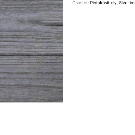
määrä
Osastot:
Pintakäsittely
,
Siveltim