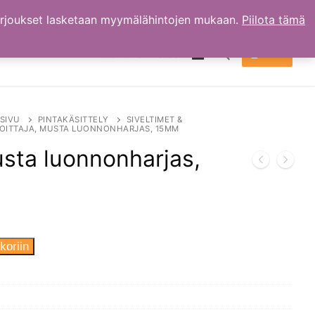
arjoukset lasketaan myymälähintojen mukaan.
Piilota tämä
TILI
OSTOKSET
0.00
€
Hae:
SIVU
PINTAKÄSITTELY
SIVELTIMET &
OITTAJA, MUSTA LUONNONHARJAS, 15MM
usta luonnonharjas,
koriin