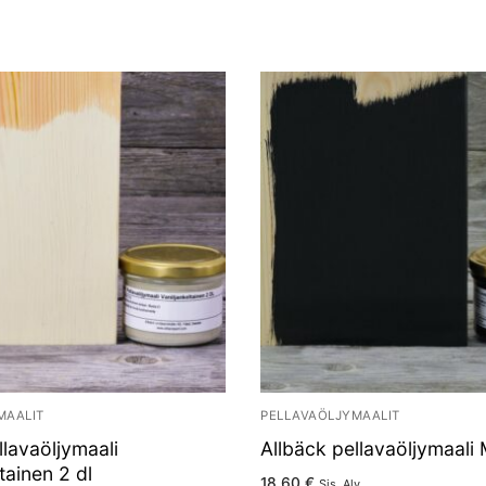
MAALIT
PELLAVAÖLJYMAALIT
llavaöljymaali
Allbäck pellavaöljymaali 
tainen 2 dl
18.60
€
Sis. Alv.