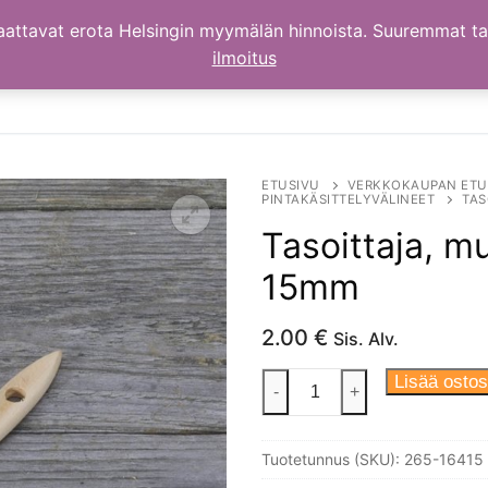
aattavat erota Helsingin myymälän hinnoista. Suuremmat t
ilmoitus
ETUSIVU
VERKKOKAUPAN ETU
PINTAKÄSITTELYVÄLINEET
TAS
Tasoittaja, m
15mm
2.00
€
Sis. Alv.
Tasoittaja,
Lisää ostos
-
+
musta
luonnonharjas,
Tuotetunnus (SKU):
265-16415
15mm