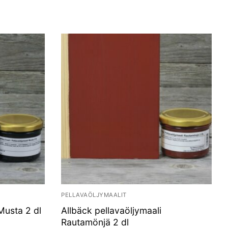
PELLAVAÖLJYMAALIT
Musta 2 dl
Allbäck pellavaöljymaali
Rautamönjä 2 dl