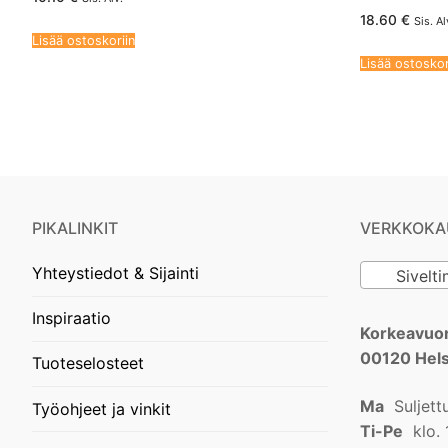
18.60
€
Sis. Al
Lisää ostoskoriin
Lisää ostoskor
PIKALINKIT
VERKKOKA
Yhteystiedot & Sijainti
Siveltimet 
Inspiraatio
Korkeavuor
00120 Hels
Tuoteselosteet
Ma
Suljett
Työohjeet ja vinkit
Ti-Pe
klo. 