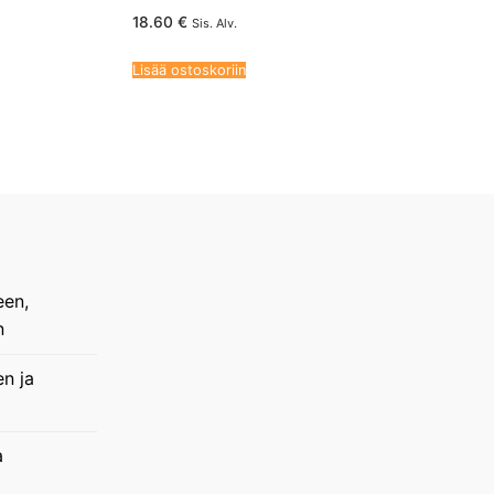
18.60
€
Sis. Alv.
Lisää ostoskoriin
een,
n
en ja
a