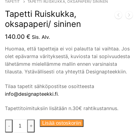
TAPETIT
TAPETTI RUISKUKKA, OKSAPAPERI/ SININEN
Tapetti Ruiskukka,
oksapaperi/ sininen
140.00
€
Sis. Alv.
Huomaa, että tapetteja ei voi palautta tai vaihtaa. Jos
olet epävarma värityksestä, kuviosta tai sopivuudesta
lähetämme mielellämme mallin ennen varsinaista
tilausta. Ystävällisesti ota yhteyttä Designapteekkiin.
Tilaa tapetit sähköpostitse osoitteesta
info@designapteekki.fi
.
Tapettitoimituksiin lisätään n.30€ rahtikustannus.
Tapetti
Lisää ostoskoriin
-
+
Ruiskukka,