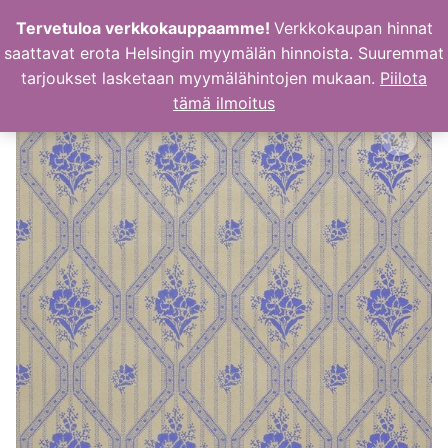
Hyppää
Tervetuloa verkkokauppaamme!
Verkkokaupan hinnat
sisältöön
saattavat erota Helsingin myymälän hinnoista. Suuremmat
tarjoukset lasketaan myymälähintojen mukaan.
Piilota
tämä ilmoitus