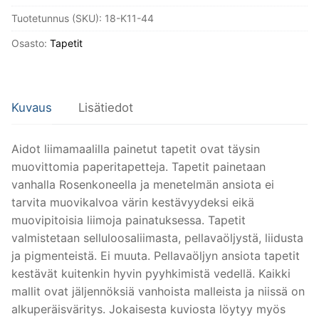
oksapaperi/
Tuotetunnus (SKU):
18-K11-44
sininen
määrä
Osasto:
Tapetit
Kuvaus
Lisätiedot
Aidot liimamaalilla painetut tapetit ovat täysin
muovittomia paperitapetteja. Tapetit painetaan
vanhalla Rosenkoneella ja menetelmän ansiota ei
tarvita muovikalvoa värin kestävyydeksi eikä
muovipitoisia liimoja painatuksessa. Tapetit
valmistetaan selluloosaliimasta, pellavaöljystä, liidusta
ja pigmenteistä. Ei muuta. Pellavaöljyn ansiota tapetit
kestävät kuitenkin hyvin pyyhkimistä vedellä. Kaikki
mallit ovat jäljennöksiä vanhoista malleista ja niissä on
alkuperäisväritys. Jokaisesta kuviosta löytyy myös