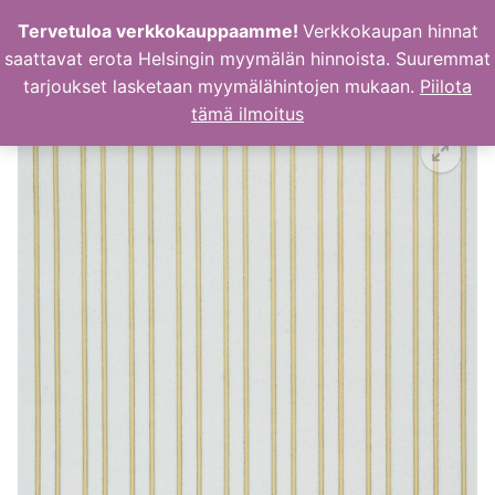
Hyppää
Tervetuloa verkkokauppaamme!
Verkkokaupan hinnat
sisältöön
saattavat erota Helsingin myymälän hinnoista. Suuremmat
tarjoukset lasketaan myymälähintojen mukaan.
Piilota
tämä ilmoitus