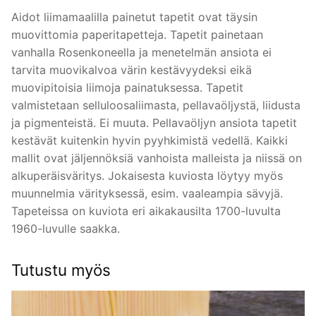
Aidot liimamaalilla painetut tapetit ovat täysin
muovittomia paperitapetteja. Tapetit painetaan
vanhalla Rosenkoneella ja menetelmän ansiota ei
tarvita muovikalvoa värin kestävyydeksi eikä
muovipitoisia liimoja painatuksessa. Tapetit
valmistetaan selluloosaliimasta, pellavaöljystä, liidusta
ja pigmenteistä. Ei muuta. Pellavaöljyn ansiota tapetit
kestävät kuitenkin hyvin pyyhkimistä vedellä. Kaikki
mallit ovat jäljennöksiä vanhoista malleista ja niissä on
alkuperäisväritys. Jokaisesta kuviosta löytyy myös
muunnelmia värityksessä, esim. vaaleampia sävyjä.
Tapeteissa on kuviota eri aikakausilta 1700-luvulta
1960-luvulle saakka.
Tutustu myös