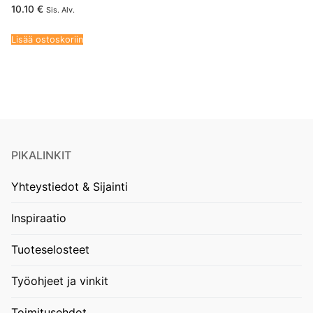
10.10
€
Sis. Alv.
Lisää ostoskoriin
PIKALINKIT
Yhteystiedot & Sijainti
Inspiraatio
Tuoteselosteet
Työohjeet ja vinkit
Toimitusehdot