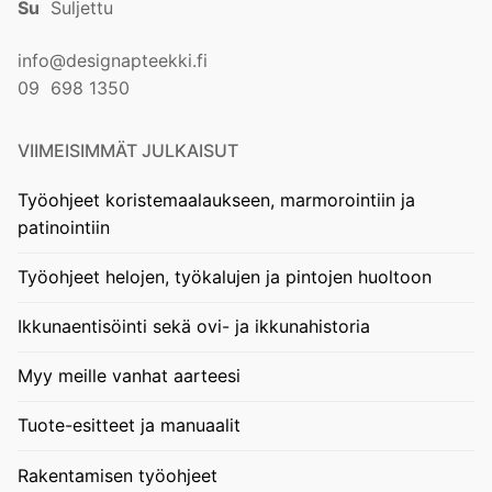
Su
Suljettu
info@designapteekki.fi
09 698 1350
VIIMEISIMMÄT JULKAISUT
Työohjeet koristemaalaukseen, marmorointiin ja
patinointiin
Työohjeet helojen, työkalujen ja pintojen huoltoon
Ikkunaentisöinti sekä ovi- ja ikkunahistoria
Myy meille vanhat aarteesi
Tuote-esitteet ja manuaalit
Rakentamisen työohjeet