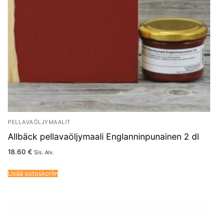
PELLAVAÖLJYMAALIT
Allbäck pellavaöljymaali Englanninpunainen 2 dl
18.60
€
Sis. Alv.
Lisää ostoskoriin