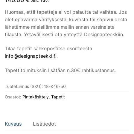
140.00
€
Sis. Alv.
Huomaa, että tapetteja ei voi palautta tai vaihtaa. Jos
olet epävarma värityksestä, kuviosta tai sopivuudesta
lähetämme mielellämme mallin ennen varsinaista
tilausta. Ystävällisesti ota yhteyttä Designapteekkiin.
Tilaa tapetit sähköpostitse osoitteesta
info@designapteekki.fi
.
Tapettitoimituksiin lisätään n.30€ rahtikustannus.
Tuotetunnus (SKU):
18-K46-50
Osastot:
Pintakäsittely
,
Tapetit
Kuvaus
Lisätiedot