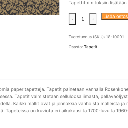
Tapettitoimituksiin lisätään
Tapetti
Lisää ostos
-
+
Hällestrand,
musta/
Tuotetunnus (SKU):
18-10001
kulta
määrä
Osasto:
Tapetit
ttomia paperitapetteja. Tapetit painetaan vanhalla Rosenkon
essa. Tapetit valmistetaan selluloosaliimasta, pellavaöljystä
ellä. Kaikki mallit ovat jäljennöksiä vanhoista malleista ja 
 Tapeteissa on kuviota eri aikakausilta 1700-luvulta 1960-