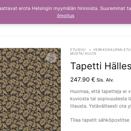
aattavat erota Helsingin myymälän hinnoista. Suuremmat t
ilmoitus
ETUSIVU
VERKKOKAUPAN ETU
MUSTA/ KULTA
Tapetti Hälle
247.90
€
Sis. Alv.
Huomaa, että tapetteja ei v
kuviosta tai sopivuudesta 
tilausta. Ystävällisesti ota
Tilaa tapetit sähköpostitse