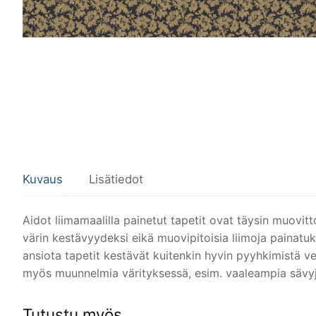
Kuvaus
Lisätiedot
Aidot liimamaalilla painetut tapetit ovat täysin muovi
värin kestävyydeksi eikä muovipitoisia liimoja painatuks
ansiota tapetit kestävät kuitenkin hyvin pyyhkimistä ved
myös muunnelmia värityksessä, esim. vaaleampia sävyjä.
Tutustu myös