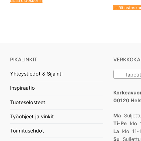
Lisää ostoskoriin
Lisää ostoskor
PIKALINKIT
VERKKOKA
Yhteystiedot & Sijainti
Tapeti
Inspiraatio
Korkeavuor
00120 Hels
Tuoteselosteet
Ma
Suljett
Työohjeet ja vinkit
Ti-Pe
klo. 
Toimitusehdot
La
klo. 11-
Su
Suljettu