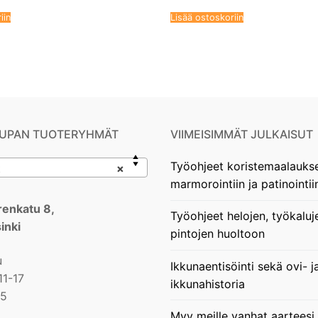
iin
Lisää ostoskoriin
UPAN TUOTERYHMÄT
VIIMEISIMMÄT JULKAISUT
Työohjeet koristemaalauks
t
×
marmorointiin ja patinointii
enkatu 8,
Työohjeet helojen, työkaluj
inki
pintojen huoltoon
u
Ikkunaentisöinti sekä ovi- j
11-17
ikkunahistoria
15
Myy meille vanhat aarteesi