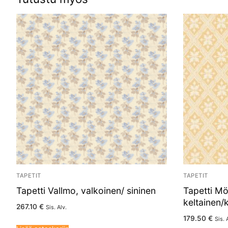
TAPETIT
TAPETIT
Tapetti Vallmo, valkoinen/ sininen
Tapetti Mö
keltainen/
267.10
€
Sis. Alv.
179.50
€
Sis. 