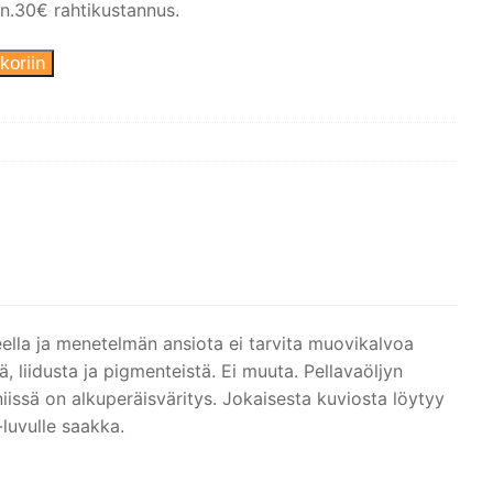
 n.30€ rahtikustannus.
koriin
eella ja menetelmän ansiota ei tarvita muovikalvoa
, liidusta ja pigmenteistä. Ei muuta. Pellavaöljyn
niissä on alkuperäisväritys. Jokaisesta kuviosta löytyy
luvulle saakka.