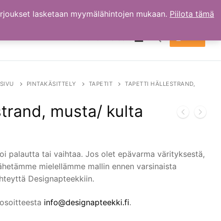
arjoukset lasketaan myymälähintojen mukaan.
Piilota tämä
TILI
OSTOKSET
0.00
€
Hae:
SIVU
PINTAKÄSITTELY
TAPETIT
TAPETTI HÄLLESTRAND,
strand, musta/ kulta
oi palautta tai vaihtaa. Jos olet epävarma värityksestä,
lähetämme mielellämme mallin ennen varsinaista
 yhteyttä Designapteekkiin.
 osoitteesta
info@designapteekki.fi
.