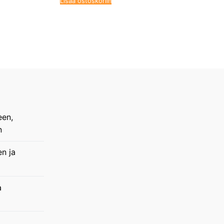
Lisää ostoskoriin
een,
n
en ja
a