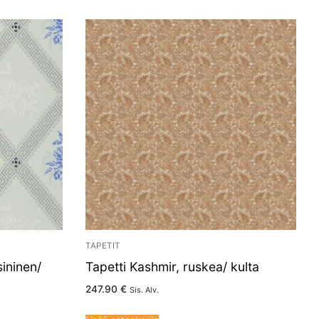
TAPETIT
sininen/
Tapetti Kashmir, ruskea/ kulta
247.90
€
Sis. Alv.