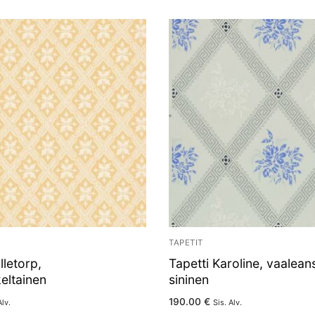
TAPETIT
lletorp,
Tapetti Karoline, vaalean
keltainen
sininen
190.00
€
Alv.
Sis. Alv.