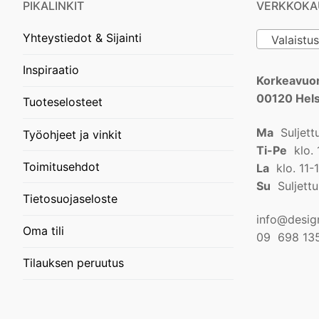
PIKALINKIT
VERKKOKA
Yhteystiedot & Sijainti
Valaistus
Inspiraatio
Korkeavuor
00120 Hels
Tuoteselosteet
Ma
Suljett
Työohjeet ja vinkit
Ti-Pe
klo. 
Toimitusehdot
La
klo. 11-
Su
Suljettu
Tietosuojaseloste
info@design
Oma tili
09 698 13
Tilauksen peruutus