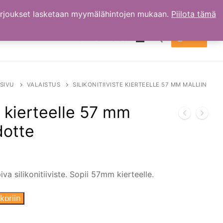
arjoukset lasketaan myymälähintojen mukaan.
Piilota tämä
TILI
OSTOKSET
0.00
€
Hae:
SIVU
VALAISTUS
SILIKONITIIVISTE KIERTEELLE 57 MM MALLIIN
te kierteelle 57 mm
dotte
a silikonitiiviste. Sopii 57mm kierteelle.
koriin