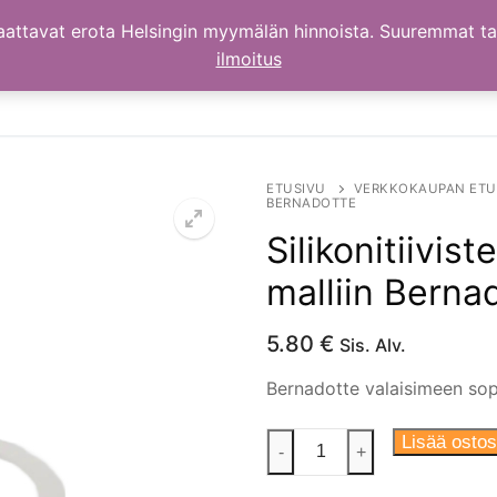
aattavat erota Helsingin myymälän hinnoista. Suuremmat t
ilmoitus
ETUSIVU
VERKKOKAUPAN ETU
BERNADOTTE
Silikonitiivis
malliin Berna
5.80
€
Sis. Alv.
Bernadotte valaisimeen sopiv
Silikonitiiviste
Lisää ostos
-
+
kierteelle
57