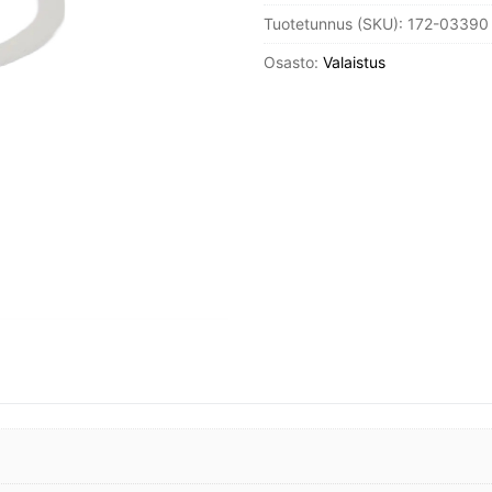
Tuotetunnus (SKU):
172-03390
mm
malliin
Osasto:
Valaistus
Bernadotte
määrä