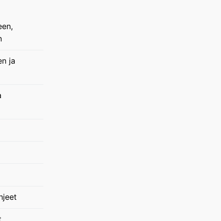
een,
n
en ja
a
hjeet
t