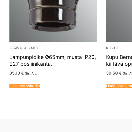
SISÄVALAISIMET
KUVUT
Lampunpidike Ø65mm, musta IP20,
Kupu Berna
E27 posliinikanta.
kiiltävä o
35.10
€
39.50
€
Sis. Alv.
Sis. A
Lisää ostoskoriin
Lisää ostoskor