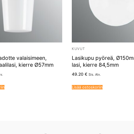
KUVUT
dotte valaisimeen,
Lasikupu pyöreä, Ø150m
paalilasi, kierre Ø57mm
lasi, kierre 84,5mm
49.20
€
lv.
Sis. Alv.
iin
Lisää ostoskoriin