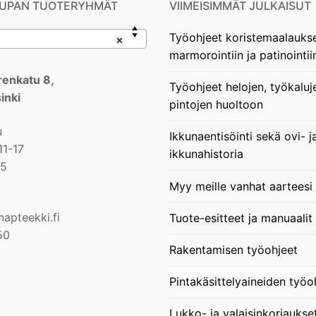
UPAN TUOTERYHMÄT
VIIMEISIMMÄT JULKAISUT
Työohjeet koristemaalauks
×
marmorointiin ja patinointii
enkatu 8,
Työohjeet helojen, työkaluj
inki
pintojen huoltoon
u
Ikkunaentisöinti sekä ovi- j
11-17
ikkunahistoria
15
Myy meille vanhat aarteesi
apteekki.fi
Tuote-esitteet ja manuaalit
50
Rakentamisen työohjeet
Pintakäsittelyaineiden työo
Lukko- ja valaisinkorjaukse