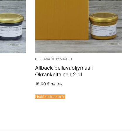
PELLAVAÖLJYMAALIT
Allbäck pellavaöljymaali
Okrankeltainen 2 dl
18.60
€
Sis. Alv.
Lisää ostoskoriin