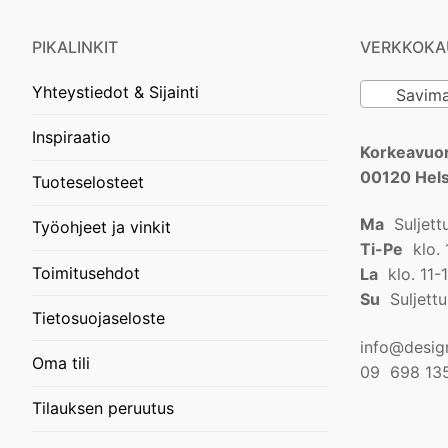
PIKALINKIT
VERKKOKA
Yhteystiedot & Sijainti
Savimaa
Inspiraatio
Korkeavuor
00120 Hels
Tuoteselosteet
Ma
Suljett
Työohjeet ja vinkit
Ti-Pe
klo. 
Toimitusehdot
La
klo. 11-
Su
Suljettu
Tietosuojaseloste
info@design
Oma tili
09 698 13
Tilauksen peruutus