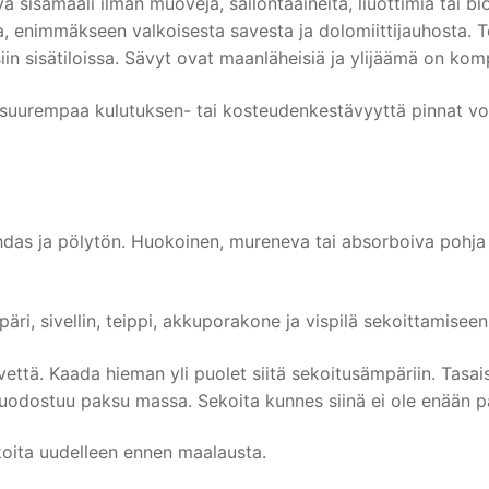
ä sisämaali ilman muoveja, säilöntäaineita, liuottimia tai b
, enimmäkseen valkoisesta savesta ja dolomiittijauhosta. Te
iin sisätiloissa. Sävyt ovat maanläheisiä ja ylijäämä on kom
an suurempaa kulutuksen- tai kosteudenkestävyyttä pinnat voi
das ja pölytön. Huokoinen, mureneva tai absorboiva pohja 
ri, sivellin, teippi, akkuporakone ja vispilä sekoittamiseen 
l vettä. Kaada hieman yli puolet siitä sekoitusämpäriin. Tas
Muodostuu paksu massa. Sekoita kunnes siinä ei ole enään pa
koita uudelleen ennen maalausta.