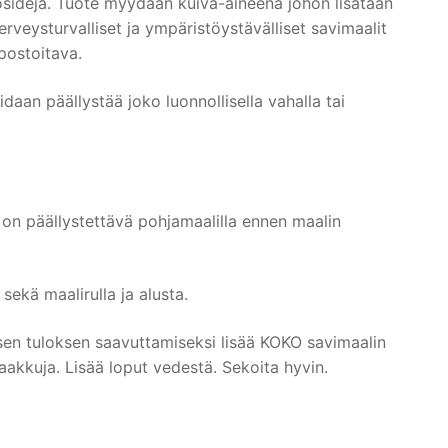
iosideja. Tuote myydään kuiva-aineena johon lisätään
rveysturvalliset ja ympäristöystävälliset savimaalit
postoitava.
daan päällystää joko luonnollisella vahalla tai
on päällystettävä pohjamaalilla ennen maalin
sekä maalirulla ja alusta.
aisen tuloksen saavuttamiseksi lisää KOKO savimaalin
akkuja. Lisää loput vedestä. Sekoita hyvin.