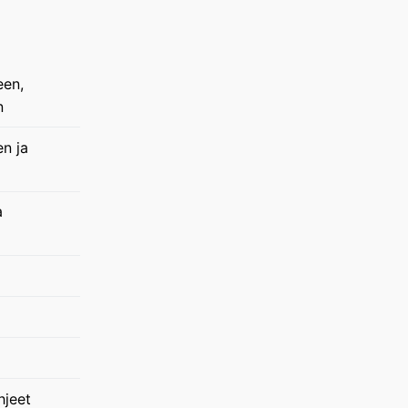
een,
n
en ja
a
hjeet