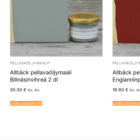
PELLAVAÖLJYMAALIT
PELLAVAÖLJY
Allbäck pellavaöljymaali
Allbäck pe
Billnäsinvihreä 2 dl
Englanninp
20.30
€
18.60
€
Sis. Alv.
Sis. Al
Lisää ostoskoriin
Lisää ostoskor