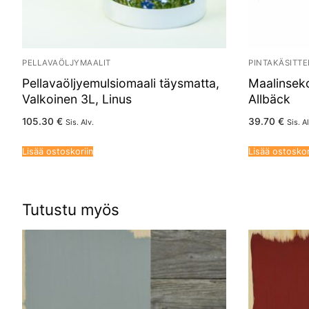
PELLAVAÖLJYMAALIT
PINTAKÄSITTE
Pellavaöljyemulsiomaali täysmatta,
Maalinsek
Valkoinen 3L, Linus
Allbäck
105.30
€
39.70
€
Sis. Alv.
Sis. Al
Lisää ostoskoriin
Lisää ostoskor
Tutustu myös