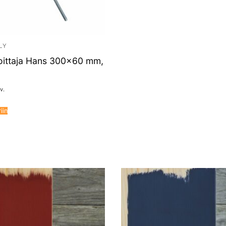
LY
oittaja Hans 300×60 mm,
v.
iin