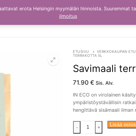
aattavat erota Helsingin myymälän hinnoista. Suuremmat t
ilmoitus
ETUSIVU
VERKKOKAUPAN ETU
TERRAKOTTA 5L
Savimaali terr
71.90
€
Sis. Alv.
IN ECO on virolainen käsityö
ympäristöystävällisin ratka
hengittävä sisämaali ilman m
Savimaali
Lisää ostos
-
+
terrakotta