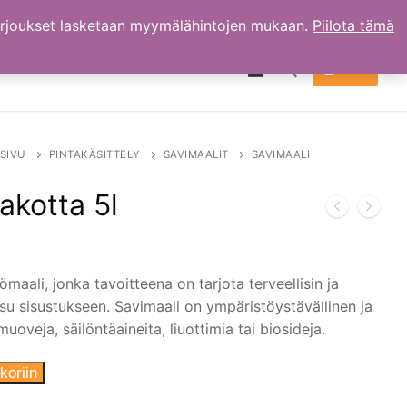
arjoukset lasketaan myymälähintojen mukaan.
Piilota tämä
TILI
OSTOKSET
0.00
€
Hae:
SIVU
PINTAKÄSITTELY
SAVIMAALIT
SAVIMAALI
akotta 5l
maali, jonka tavoitteena on tarjota terveellisin ja
isu sisustukseen. Savimaali on ympäristöystävällinen ja
uoveja, säilöntäaineita, liuottimia tai biosideja.
koriin