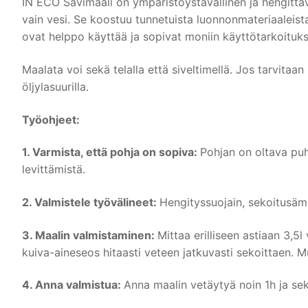
IN ECO Savimaali on ympäristöystävällinen ja hengittäv
vain vesi. Se koostuu tunnetuista luonnonmateriaaleista
ovat helppo käyttää ja sopivat moniin käyttötarkoituks
Maalata voi sekä telalla että siveltimellä. Jos tarvita
öljylasuurilla.
Työohjeet:
1. Varmista, että pohja on sopiva:
Pohjan on oltava puh
levittämistä.
2. Valmistele työvälineet:
Hengityssuojain, sekoitusämpä
3. Maalin valmistaminen:
Mittaa erilliseen astiaan 3,5
kuiva-aineseos hitaasti veteen jatkuvasti sekoittaen. 
4. Anna valmistua:
Anna maalin vetäytyä noin 1h ja se