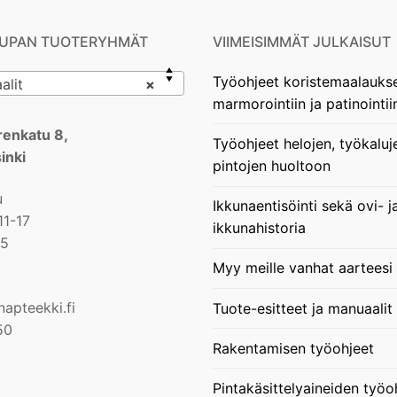
UPAN TUOTERYHMÄT
VIIMEISIMMÄT JULKAISUT
Työohjeet koristemaalauks
lit
×
marmorointiin ja patinointii
enkatu 8,
Työohjeet helojen, työkaluj
inki
pintojen huoltoon
u
Ikkunaentisöinti sekä ovi- j
11-17
ikkunahistoria
15
Myy meille vanhat aarteesi
apteekki.fi
Tuote-esitteet ja manuaalit
50
Rakentamisen työohjeet
Pintakäsittelyaineiden työo