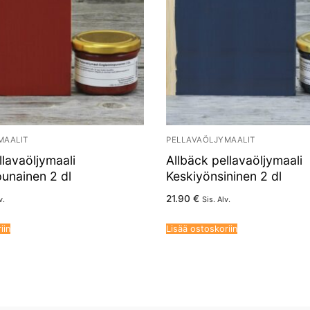
MAALIT
PELLAVAÖLJYMAALIT
llavaöljymaali
Allbäck pellavaöljymaali
unainen 2 dl
Keskiyönsininen 2 dl
21.90
€
v.
Sis. Alv.
iin
Lisää ostoskoriin