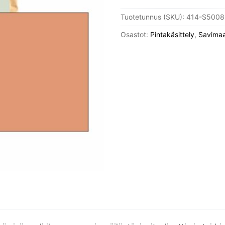
5l
Tuotetunnus (SKU):
414-S5008
määrä
Osastot:
Pintakäsittely
,
Savimaa