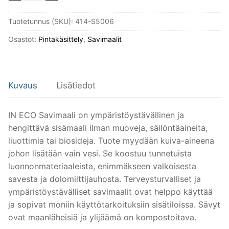
5l
Tuotetunnus (SKU):
414-S5006
määrä
Osastot:
Pintakäsittely
,
Savimaalit
Kuvaus
Lisätiedot
IN ECO Savimaali on ympäristöystävällinen ja
hengittävä sisämaali ilman muoveja, säilöntäaineita,
liuottimia tai biosideja. Tuote myydään kuiva-aineena
johon lisätään vain vesi. Se koostuu tunnetuista
luonnonmateriaaleista, enimmäkseen valkoisesta
savesta ja dolomiittijauhosta. Terveysturvalliset ja
ympäristöystävälliset savimaalit ovat helppo käyttää
ja sopivat moniin käyttötarkoituksiin sisätiloissa. Sävyt
ovat maanläheisiä ja ylijäämä on kompostoitava.