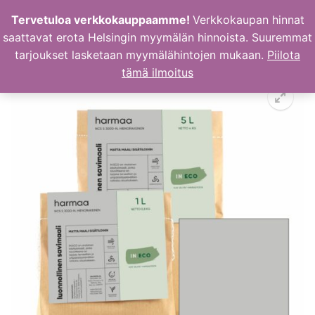
Hyppää
Tervetuloa verkkokauppaamme!
Verkkokaupan hinnat
sisältöön
saattavat erota Helsingin myymälän hinnoista. Suuremmat
tarjoukset lasketaan myymälähintojen mukaan.
Piilota
tämä ilmoitus