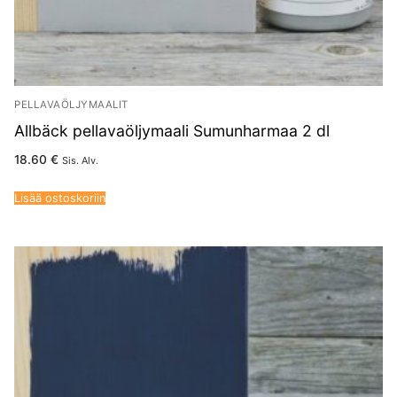
PELLAVAÖLJYMAALIT
Allbäck pellavaöljymaali Sumunharmaa 2 dl
18.60
€
Sis. Alv.
Lisää ostoskoriin