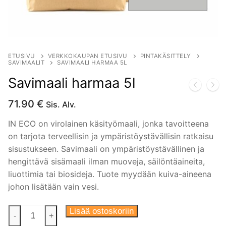
ETUSIVU
VERKKOKAUPAN ETUSIVU
PINTAKÄSITTELY
SAVIMAALIT
SAVIMAALI HARMAA 5L
Savimaali harmaa 5l
71.90
€
Sis. Alv.
IN ECO on virolainen käsityömaali, jonka tavoitteena
on tarjota terveellisin ja ympäristöystävällisin ratkaisu
sisustukseen. Savimaali on ympäristöystävällinen ja
hengittävä sisämaali ilman muoveja, säilöntäaineita,
liuottimia tai biosideja. Tuote myydään kuiva-aineena
johon lisätään vain vesi.
Savimaali
Lisää ostoskoriin
-
+
harmaa