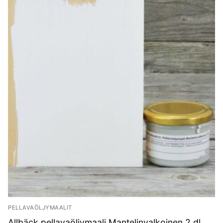
PELLAVAÖLJYMAALIT
Allbäck pellavaöljymaali Mantelinvalkoinen 2 dl