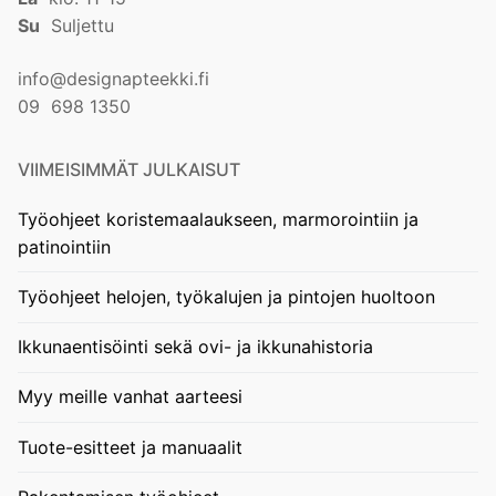
Su
Suljettu
info@designapteekki.fi
09 698 1350
VIIMEISIMMÄT JULKAISUT
Työohjeet koristemaalaukseen, marmorointiin ja
patinointiin
Työohjeet helojen, työkalujen ja pintojen huoltoon
Ikkunaentisöinti sekä ovi- ja ikkunahistoria
Myy meille vanhat aarteesi
Tuote-esitteet ja manuaalit