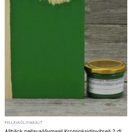
PELLAVAÖLJYMAALIT
Allbäck pellavaöljymaali Kromioksidinvihreä 2 dl