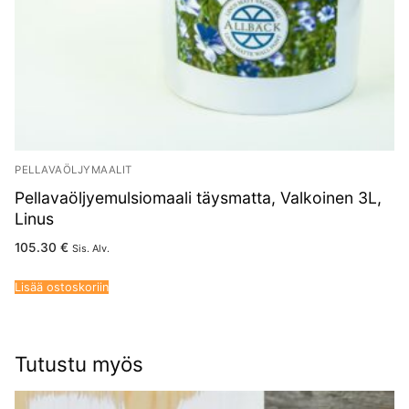
PELLAVAÖLJYMAALIT
Pellavaöljyemulsiomaali täysmatta, Valkoinen 3L,
Linus
105.30
€
Sis. Alv.
Lisää ostoskoriin
Tutustu myös