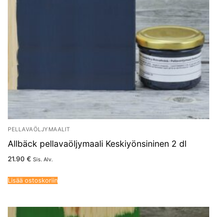
PELLAVAÖLJYMAALIT
Allbäck pellavaöljymaali Keskiyönsininen 2 dl
21.90
€
Sis. Alv.
Lisää ostoskoriin