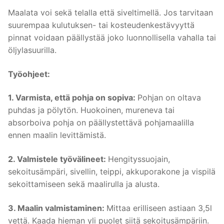
Maalata voi sekä telalla että siveltimellä. Jos tarvitaan
suurempaa kulutuksen- tai kosteudenkestävyyttä
pinnat voidaan päällystää joko luonnollisella vahalla tai
öljylasuurilla.
Työohjeet:
1. Varmista, että pohja on sopiva:
Pohjan on oltava
puhdas ja pölytön. Huokoinen, mureneva tai
absorboiva pohja on päällystettävä pohjamaalilla
ennen maalin levittämistä.
2. Valmistele työvälineet:
Hengityssuojain,
sekoitusämpäri, sivellin, teippi, akkuporakone ja vispilä
sekoittamiseen sekä maalirulla ja alusta.
3. Maalin valmistaminen:
Mittaa erilliseen astiaan 3,5l
vettä. Kaada hieman yli puolet siitä sekoitusämpäriin.