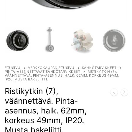
ETUSIVU
VERKKOKAUPAN ETUSIVU
SÄHKÖTARVIKKEET
PINTA-ASENNETTAVAT SÄHKÖTARVIKKEET
RISTIKYTKIN (7),
VÄÄNNETTÄVÄ. PINTA-ASENNUS, HALK. 62MM, KORKEUS 49MM,
IP20. MUSTA BAKELIITTI.
Ristikytkin (7),
väännettävä. Pinta-
asennus, halk. 62mm,
korkeus 49mm, IP20.
Musta bakeliitti.