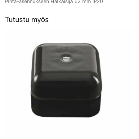
Pinta-asennukseen Halkaisija 62 mm IP20
bakeliitti.
määrä
Tutustu myös