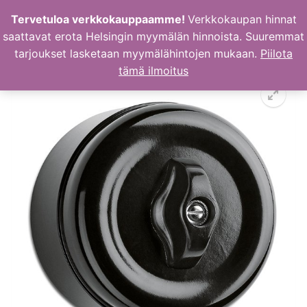
Hyppää
Tervetuloa verkkokauppaamme!
Verkkokaupan hinnat
sisältöön
saattavat erota Helsingin myymälän hinnoista. Suuremmat
tarjoukset lasketaan myymälähintojen mukaan.
Piilota
tämä ilmoitus