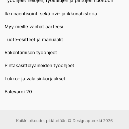
Työohjeet helojen, työkalujen ja pintojen huoltoon
Ikkunaentisöinti sekä ovi- ja ikkunahistoria
Myy meille vanhat aarteesi
Tuote-esitteet ja manuaalit
Rakentamisen työohjeet
Pintakäsittelyaineiden työohjeet
Lukko- ja valaisinkorjaukset
Bulevardi 20
Kaikki oikeudet pidätetään © Designapteekki 2026