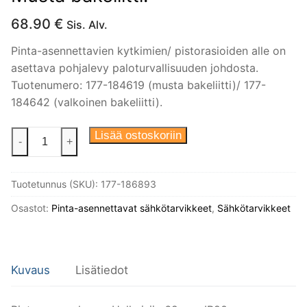
68.90
€
Sis. Alv.
Pinta-asennettavien kytkimien/ pistorasioiden alle on
asettava pohjalevy paloturvallisuuden johdosta.
Tuotenumero: 177-184619 (musta bakeliitti)/ 177-
184642 (valkoinen bakeliitti).
Ristikytkin
Lisää ostoskoriin
-
+
(7),
väännettävä.
Tuotetunnus (SKU):
177-186893
Pinta-
asennus,
Osastot:
Pinta-asennettavat sähkötarvikkeet
,
Sähkötarvikkeet
halk.
62mm,
korkeus
Kuvaus
Lisätiedot
49mm,
IP20.
Musta