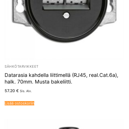
SÄHKÖTARVIKKEET
Datarasia kahdella liittimellä (RJ45, real.Cat.6a),
halk. 70mm. Musta bakeliitti.
57.20
€
Sis. Alv.
Lisää ostoskoriin