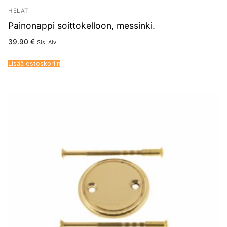
HELAT
Painonappi soittokelloon, messinki.
39.90
€
Sis. Alv.
Lisää ostoskoriin