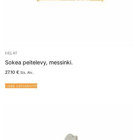
HELAT
Sokea peitelevy, messinki.
27.10
€
Sis. Alv.
Lisää ostoskoriin