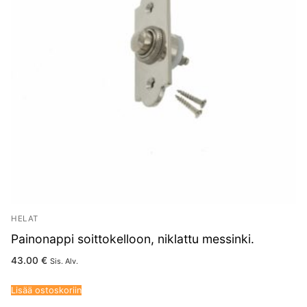
HELAT
Painonappi soittokelloon, niklattu messinki.
43.00
€
Sis. Alv.
Lisää ostoskoriin