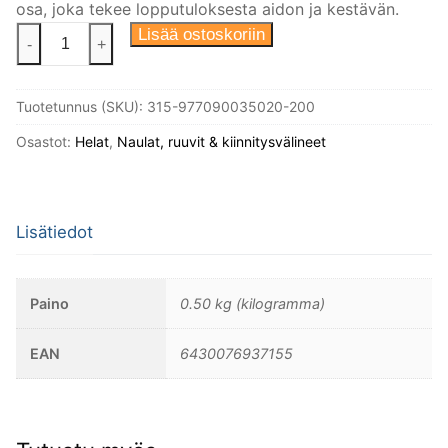
osa, joka tekee lopputuloksesta aidon ja kestävän.
Puuruuvi
Lisää ostoskoriin
-
+
3,5X20
Din
Tuotetunnus (SKU):
315-977090035020-200
97
Uppokanta
Osastot:
Helat
,
Naulat, ruuvit & kiinnitysvälineet
Niklattu
messinki,
200kpl/
Lisätiedot
pakkaus.
määrä
Paino
0.50 kg (kilogramma)
EAN
6430076937155