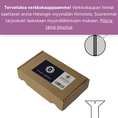
Hyppää
Tervetuloa verkkokauppaamme!
Verkkokaupan hinnat
sisältöön
saattavat erota Helsingin myymälän hinnoista. Suuremmat
tarjoukset lasketaan myymälähintojen mukaan.
Piilota
tämä ilmoitus