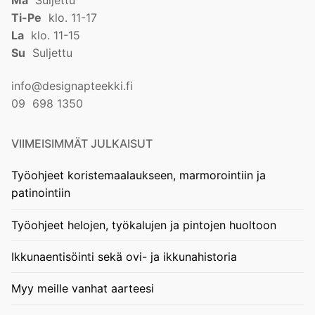
Ti-Pe
klo. 11-17
La
klo. 11-15
Su
Suljettu
info@designapteekki.fi
09 698 1350
VIIMEISIMMÄT JULKAISUT
Työohjeet koristemaalaukseen, marmorointiin ja
patinointiin
Työohjeet helojen, työkalujen ja pintojen huoltoon
Ikkunaentisöinti sekä ovi- ja ikkunahistoria
Myy meille vanhat aarteesi