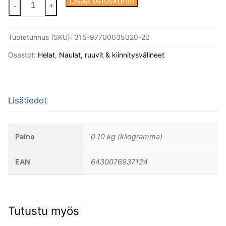
Puuruuvi
Lisää ostoskoriin
-
+
3,5X20
Din
Tuotetunnus (SKU):
315-97700035020-20
97
Messinki
Osastot:
Helat
,
Naulat, ruuvit & kiinnitysvälineet
Uppokanta,
20kpl/
pakkaus.
Lisätiedot
määrä
Paino
0.10 kg (kilogramma)
EAN
6430076937124
Tutustu myös