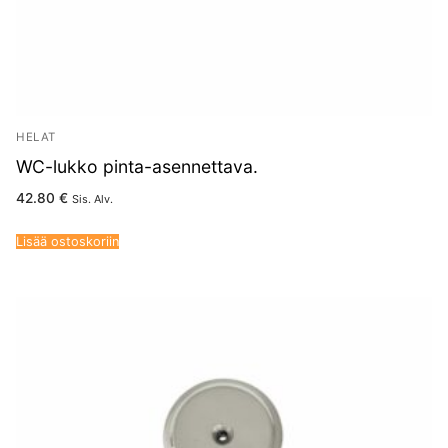
HELAT
WC-lukko pinta-asennettava.
42.80
€
Sis. Alv.
Lisää ostoskoriin