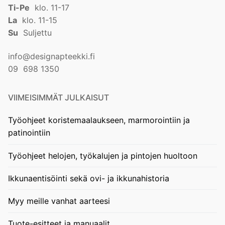
Ti-Pe
klo. 11-17
La
klo. 11-15
Su
Suljettu
info@designapteekki.fi
09 698 1350
VIIMEISIMMÄT JULKAISUT
Työohjeet koristemaalaukseen, marmorointiin ja
patinointiin
Työohjeet helojen, työkalujen ja pintojen huoltoon
Ikkunaentisöinti sekä ovi- ja ikkunahistoria
Myy meille vanhat aarteesi
Tuote-esitteet ja manuaalit