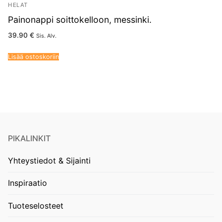
HELAT
Painonappi soittokelloon, messinki.
39.90
€
Sis. Alv.
Lisää ostoskoriin
PIKALINKIT
Yhteystiedot & Sijainti
Inspiraatio
Tuoteselosteet