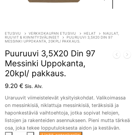
ETUSIVU
VERKKOKAUPAN ETUSIVU
HELAT
NAULAT,
RUUVIT & KIINNITYSVÄLINEET
PUURUUVI 3,5X20 DIN 97
MESSINKI UPPOKANTA, 20KPL/ PAKKAUS.
Puuruuvi 3,5X20 Din 97
Messinki Uppokanta,
20kpl/ pakkaus.
9.20
€
Sis. Alv.
Uraruuvit viimeistelevät yksityiskohdat. Valikoimassa
on messinkisiä, niklattuja messinkisiä, teräksisiä ja
haponkestäviä vaihtoehtoja, jotka sopivat helojen,
listojen ja rakenteiden asennukseen. Pieni mutta tärkeä
osa, joka tekee lopputuloksesta aidon ja kestävän.