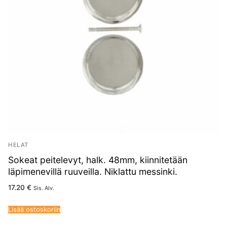
HELAT
Sokeat peitelevyt, halk. 48mm, kiinnitetään
läpimenevillä ruuveilla. Niklattu messinki.
17.20
€
Sis. Alv.
Lisää ostoskoriin