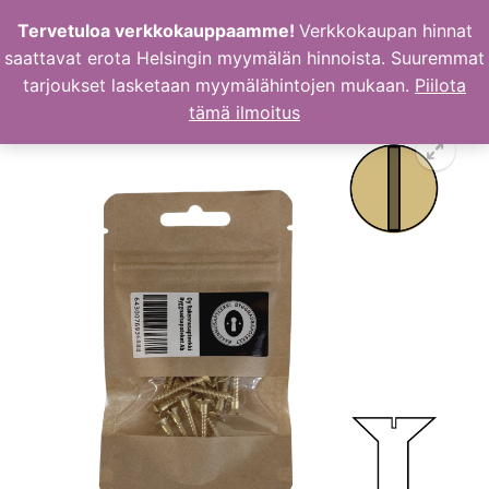
Hyppää
Tervetuloa verkkokauppaamme!
Verkkokaupan hinnat
sisältöön
saattavat erota Helsingin myymälän hinnoista. Suuremmat
tarjoukset lasketaan myymälähintojen mukaan.
Piilota
tämä ilmoitus