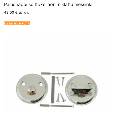
Painonappi soittokelloon, niklattu messinki.
43.00
€
Sis. Alv.
Lisää ostoskoriin