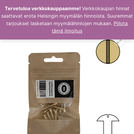
Hyppää
Tervetuloa verkkokauppaamme!
Verkkokaupan hinnat
sisältöön
saattavat erota Helsingin myymälän hinnoista. Suuremmat
tarjoukset lasketaan myymälähintojen mukaan.
Piilota
tämä ilmoitus