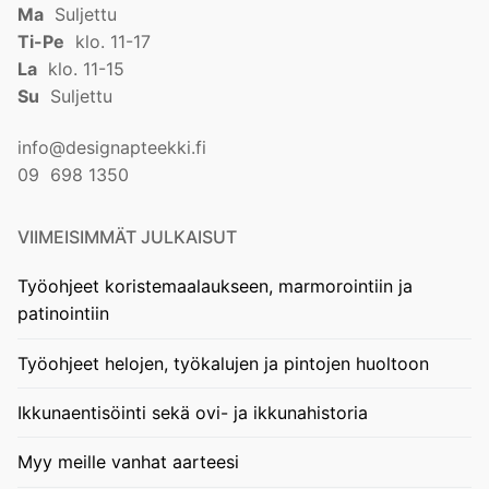
Ma
Suljettu
Ti-Pe
klo. 11-17
La
klo. 11-15
Su
Suljettu
info@designapteekki.fi
09 698 1350
VIIMEISIMMÄT JULKAISUT
Työohjeet koristemaalaukseen, marmorointiin ja
patinointiin
Työohjeet helojen, työkalujen ja pintojen huoltoon
Ikkunaentisöinti sekä ovi- ja ikkunahistoria
Myy meille vanhat aarteesi