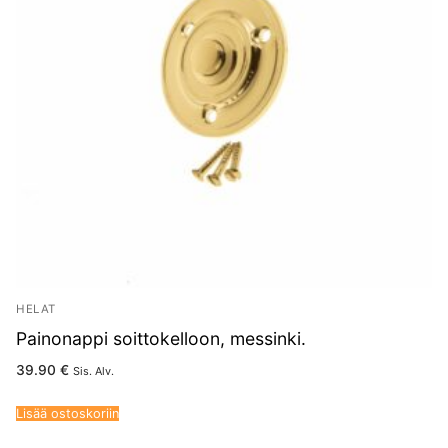
HELAT
Painonappi soittokelloon, messinki.
39.90
€
Sis. Alv.
Lisää ostoskoriin