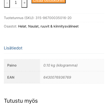
Puuruuvi
Lisää ostoskoriin
-
+
3,5X16
Din
Tuotetunnus (SKU):
315-96700035016-20
96
Messinki
Osastot:
Helat
,
Naulat, ruuvit & kiinnitysvälineet
Kupukanta,
20kpl/
pakkaus.
Lisätiedot
määrä
Paino
0.10 kg (kilogramma)
EAN
6430076936769
Tutustu myös