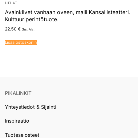
HELAT
Avainkilvet vanhaan oveen, malli Kansallisteatteri.
Kulttuuriperintötuote.
22.50
€
Sis. Alv.
Lisää ostoskoriin
PIKALINKIT
Yhteystiedot & Sijainti
Inspiraatio
Tuoteselosteet