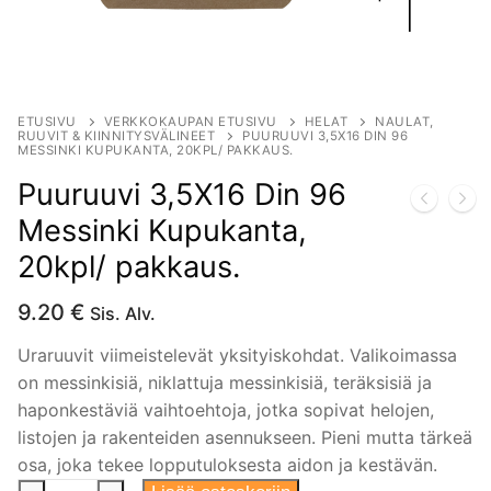
ETUSIVU
VERKKOKAUPAN ETUSIVU
HELAT
NAULAT,
RUUVIT & KIINNITYSVÄLINEET
PUURUUVI 3,5X16 DIN 96
MESSINKI KUPUKANTA, 20KPL/ PAKKAUS.
Puuruuvi 3,5X16 Din 96
Messinki Kupukanta,
20kpl/ pakkaus.
9.20
€
Sis. Alv.
Uraruuvit viimeistelevät yksityiskohdat. Valikoimassa
on messinkisiä, niklattuja messinkisiä, teräksisiä ja
haponkestäviä vaihtoehtoja, jotka sopivat helojen,
listojen ja rakenteiden asennukseen. Pieni mutta tärkeä
osa, joka tekee lopputuloksesta aidon ja kestävän.