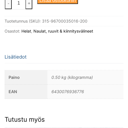
Puuruuvi
Lisää ostoskoriin
-
+
3,5X16
Din
Tuotetunnus (SKU):
315-96700035016-200
96
Messinki
Osastot:
Helat
,
Naulat, ruuvit & kiinnitysvälineet
Kupukanta,
200kpl/
pakkaus.
Lisätiedot
määrä
Paino
0.50 kg (kilogramma)
EAN
6430076936776
Tutustu myös