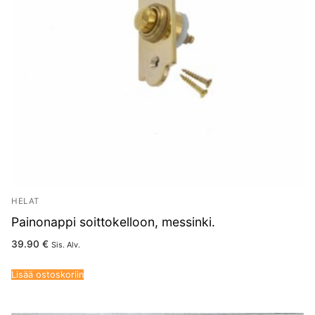
HELAT
Painonappi soittokelloon, messinki.
39.90
€
Sis. Alv.
Lisää ostoskoriin