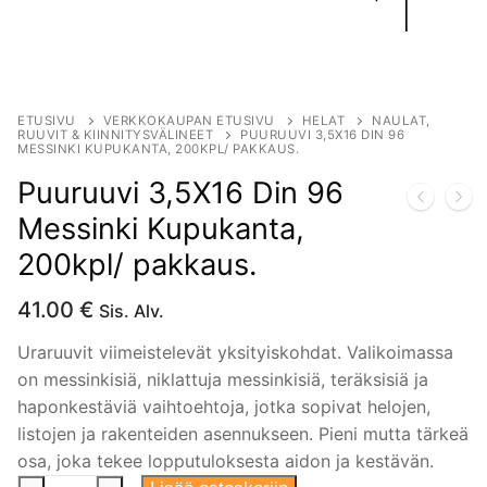
ETUSIVU
VERKKOKAUPAN ETUSIVU
HELAT
NAULAT,
RUUVIT & KIINNITYSVÄLINEET
PUURUUVI 3,5X16 DIN 96
MESSINKI KUPUKANTA, 200KPL/ PAKKAUS.
Puuruuvi 3,5X16 Din 96
Messinki Kupukanta,
200kpl/ pakkaus.
41.00
€
Sis. Alv.
Uraruuvit viimeistelevät yksityiskohdat. Valikoimassa
on messinkisiä, niklattuja messinkisiä, teräksisiä ja
haponkestäviä vaihtoehtoja, jotka sopivat helojen,
listojen ja rakenteiden asennukseen. Pieni mutta tärkeä
osa, joka tekee lopputuloksesta aidon ja kestävän.