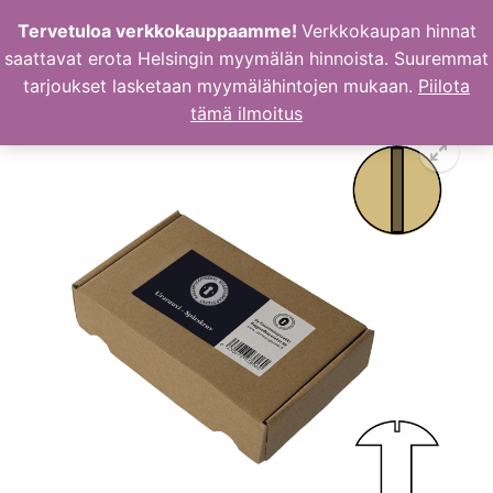
Hyppää
Tervetuloa verkkokauppaamme!
Verkkokaupan hinnat
sisältöön
saattavat erota Helsingin myymälän hinnoista. Suuremmat
tarjoukset lasketaan myymälähintojen mukaan.
Piilota
tämä ilmoitus