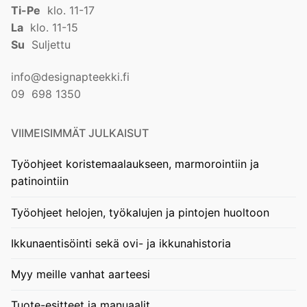
Ti-Pe
klo. 11-17
La
klo. 11-15
Su
Suljettu
info@designapteekki.fi
09 698 1350
VIIMEISIMMÄT JULKAISUT
Työohjeet koristemaalaukseen, marmorointiin ja
patinointiin
Työohjeet helojen, työkalujen ja pintojen huoltoon
Ikkunaentisöinti sekä ovi- ja ikkunahistoria
Myy meille vanhat aarteesi
Tuote-esitteet ja manuaalit