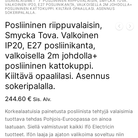
SISÄVALAISIMET
POSLIININEN RIIPPUVALAISIN, SMYCKA TOVA.
VALKOINEN IP20, E27 POSLIINIKANTA, VALKOISELLA 2M JOHDOLLA+
POSLIININEN KATTOKUPPI. KIILTÄVÄ OPAALILASI. ASENNUS
SOKERIPALALLA.
Posliininen riippuvalaisin,
Smycka Tova. Valkoinen
IP20, E27 posliinikanta,
valkoisella 2m johdolla+
posliininen kattokuppi.
Kiiltävä opaalilasi. Asennus
sokeripalalla.
244.60
€
Sis. Alv.
Korkealaatuisia painetusta posliinista tehtyjä valaisimia
tuottava tehdas Pohjois-Euroopassa on ainoa
laatuaan. Siellä valmistuvat kaikki Ifö Electricin
tuotteet. Ifön laaja ja ajaton valikoima soveltuu niin