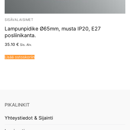
SISÄVALAISIMET
Lampunpidike Ø65mm, musta IP20, E27
posliinikanta.
35.10
€
Sis. Alv.
Lisää ostoskoriin
PIKALINKIT
Yhteystiedot & Sijainti