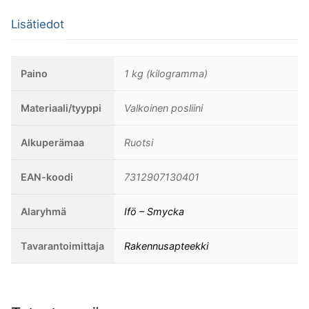
posliinikanta,
Lisätiedot
valkoisella
2m
johdolla+
Paino
1 kg (kilogramma)
posliininen
kattokuppi.
Materiaali/tyyppi
Valkoinen posliini
Kiiltävä
opaalilasi.
Alkuperämaa
Ruotsi
Asennus
sokeripalalla.
EAN-koodi
7312907130401
määrä
Alaryhmä
Ifö – Smycka
Tavarantoimittaja
Rakennusapteekki