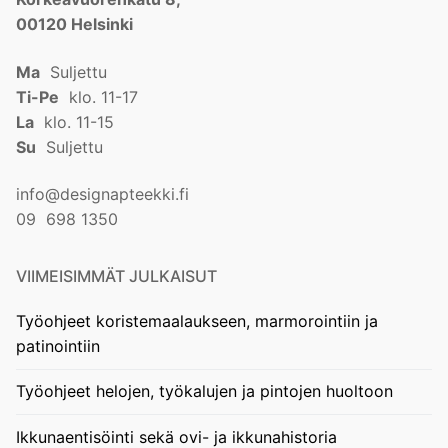
00120 Helsinki
Ma
Suljettu
Ti-Pe
klo. 11-17
La
klo. 11-15
Su
Suljettu
info@designapteekki.fi
09 698 1350
VIIMEISIMMÄT JULKAISUT
Työohjeet koristemaalaukseen, marmorointiin ja
patinointiin
Työohjeet helojen, työkalujen ja pintojen huoltoon
Ikkunaentisöinti sekä ovi- ja ikkunahistoria