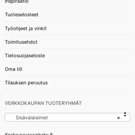
Inspiraatio
Tuoteselosteet
Työohjeet ja vinkit
Toimitusehdot
Tietosuojaseloste
Oma tili
Tilauksen peruutus
VERKKOKAUPAN TUOTERYHMÄT
Sisävalaisimet
×
Korkeavuorenkatu 8,