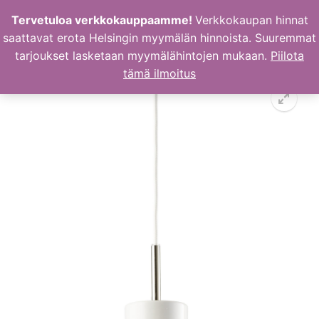
Hyppää
Tervetuloa verkkokauppaamme!
Verkkokaupan hinnat
sisältöön
saattavat erota Helsingin myymälän hinnoista. Suuremmat
tarjoukset lasketaan myymälähintojen mukaan.
Piilota
tämä ilmoitus