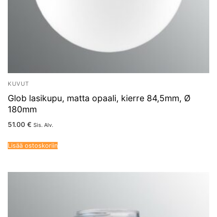
KUVUT
Glob lasikupu, matta opaali, kierre 84,5mm, Ø
180mm
51.00
€
Sis. Alv.
Lisää ostoskoriin