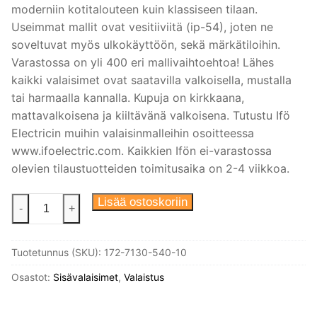
moderniin kotitalouteen kuin klassiseen tilaan.
Useimmat mallit ovat vesitiiviitä (ip-54), joten ne
soveltuvat myös ulkokäyttöön, sekä märkätiloihin.
Varastossa on yli 400 eri mallivaihtoehtoa! Lähes
kaikki valaisimet ovat saatavilla valkoisella, mustalla
tai harmaalla kannalla. Kupuja on kirkkaana,
mattavalkoisena ja kiiltävänä valkoisena. Tutustu Ifö
Electricin muihin valaisinmalleihin osoitteessa
www.ifoelectric.com. Kaikkien Ifön ei-varastossa
olevien tilaustuotteiden toimitusaika on 2-4 viikkoa.
Posliininen
Lisää ostoskoriin
-
+
riippuvalaisin,
Smycka
Tuotetunnus (SKU):
172-7130-540-10
Tova.
Valkoinen
Osastot:
Sisävalaisimet
,
Valaistus
IP20,
E27