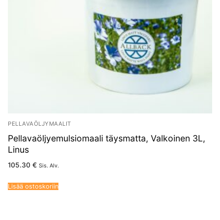
PELLAVAÖLJYMAALIT
Pellavaöljyemulsiomaali täysmatta, Valkoinen 3L,
Linus
105.30
€
Sis. Alv.
Lisää ostoskoriin