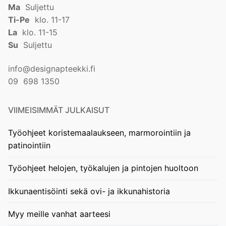
Ma
Suljettu
Ti-Pe
klo. 11-17
La
klo. 11-15
Su
Suljettu
info@designapteekki.fi
09 698 1350
VIIMEISIMMÄT JULKAISUT
Työohjeet koristemaalaukseen, marmorointiin ja
patinointiin
Työohjeet helojen, työkalujen ja pintojen huoltoon
Ikkunaentisöinti sekä ovi- ja ikkunahistoria
Myy meille vanhat aarteesi