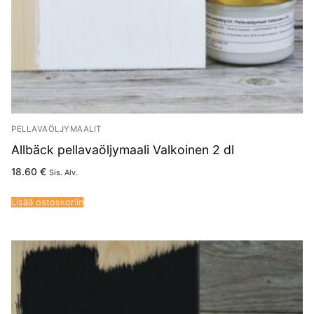
PELLAVAÖLJYMAALIT
Allbäck pellavaöljymaali Valkoinen 2 dl
18.60
€
Sis. Alv.
Lisää ostoskoriin