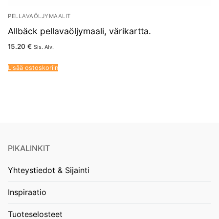
PELLAVAÖLJYMAALIT
Allbäck pellavaöljymaali, värikartta.
15.20
€
Sis. Alv.
Lisää ostoskoriin
PIKALINKIT
Yhteystiedot & Sijainti
Inspiraatio
Tuoteselosteet