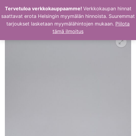
Hyppää
Tervetuloa verkkokauppaamme!
Verkkokaupan hinnat
sisältöön
saattavat erota Helsingin myymälän hinnoista. Suuremmat
tarjoukset lasketaan myymälähintojen mukaan.
Piilota
tämä ilmoitus