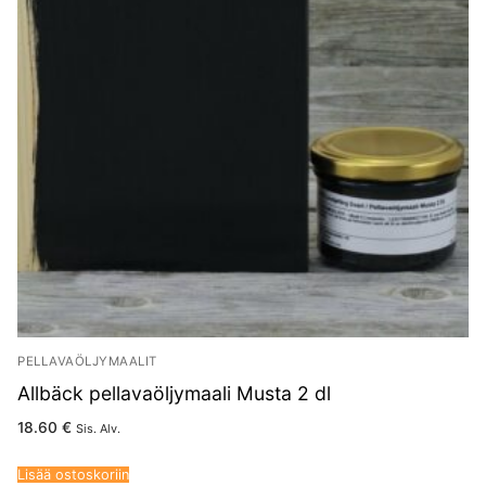
PELLAVAÖLJYMAALIT
Allbäck pellavaöljymaali Musta 2 dl
18.60
€
Sis. Alv.
Lisää ostoskoriin