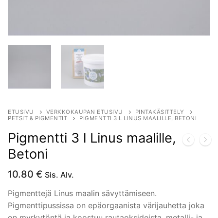
ETUSIVU
VERKKOKAUPAN ETUSIVU
PINTAKÄSITTELY
PETSIT & PIGMENTIT
PIGMENTTI 3 L LINUS MAALILLE, BETONI
Pigmentti 3 l Linus maalille,
Betoni
10.80
€
Sis. Alv.
Pigmenttejä Linus maalin sävyttämiseen.
Pigmenttipussissa on epäorgaanista värijauhetta joka
on myrkytöntä ja koostuu rautaoksideista, metalli- ja