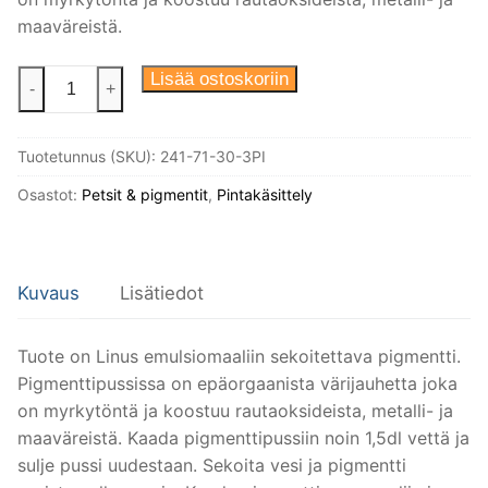
maaväreistä.
Pigmentti
Lisää ostoskoriin
-
+
3
l
Tuotetunnus (SKU):
241-71-30-3PI
Linus
maalille,
Osastot:
Petsit & pigmentit
,
Pintakäsittely
Betoni
määrä
Kuvaus
Lisätiedot
Tuote on Linus emulsiomaaliin sekoitettava pigmentti.
Pigmenttipussissa on epäorgaanista värijauhetta joka
on myrkytöntä ja koostuu rautaoksideista, metalli- ja
maaväreistä. Kaada pigmenttipussiin noin 1,5dl vettä ja
sulje pussi uudestaan. Sekoita vesi ja pigmentti