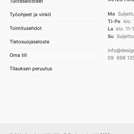
Tuoteselosteet
Ma
Suljett
Työohjeet ja vinkit
Ti-Pe
klo. 
Toimitusehdot
La
klo. 11-
Su
Suljettu
Tietosuojaseloste
info@design
Oma tili
09 698 13
Tilauksen peruutus