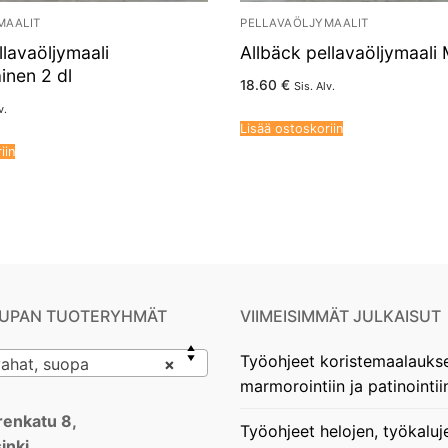
MAALIT
PELLAVAÖLJYMAALIT
llavaöljymaali
Allbäck pellavaöljymaali 
inen 2 dl
18.60
€
Sis. Alv.
v.
Lisää ostoskoriin
iin
UPAN TUOTERYHMÄT
VIIMEISIMMÄT JULKAISUT
Työohjeet koristemaalauks
ahat, suopa
×
marmorointiin ja patinointii
enkatu 8,
Työohjeet helojen, työkaluj
inki