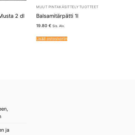
MUUT PINTAKÄSITTELYTUOTTEET
Musta 2 dl
Balsamitärpätti 1l
19.80
€
Sis. Alv.
Lisää ostoskoriin
een,
n
en ja