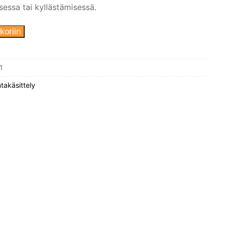
essa tai kyllästämisessä.
koriin
1
ntakäsittely