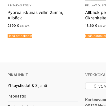
PINTAKÄSITTELY
PELLAVAÖLJY
Pyöreä ikkunasivellin 25mm,
Allbäck pe
Allbäck
Okrankelta
21.90
€
18.60
€
Sis. Alv.
Sis. Al
Lisää ostoskoriin
Lisää ostoskor
PIKALINKIT
VERKKOKA
Yhteystiedot & Sijainti
Öljyt, v
Inspiraatio
Korkeavuor
00120 Hels