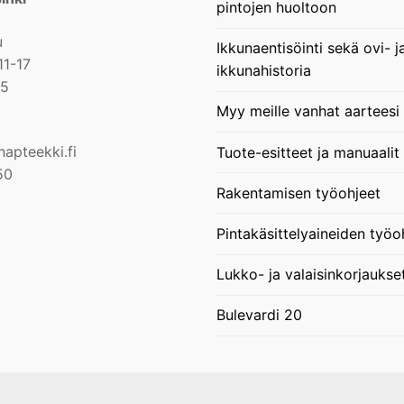
pintojen huoltoon
u
Ikkunaentisöinti sekä ovi- j
11-17
ikkunahistoria
15
Myy meille vanhat aarteesi
apteekki.fi
Tuote-esitteet ja manuaalit
50
Rakentamisen työohjeet
Pintakäsittelyaineiden työo
Lukko- ja valaisinkorjaukse
Bulevardi 20