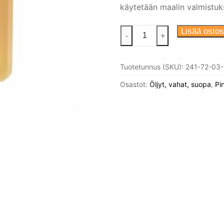
käytetään maalin valmistuks
Pellavaöljy
Lisää ostos
-
+
keitetty
1L,
Tuotetunnus (SKU):
241-72-03-
Allbäck
määrä
Osastot:
Öljyt, vahat, suopa
,
Pi