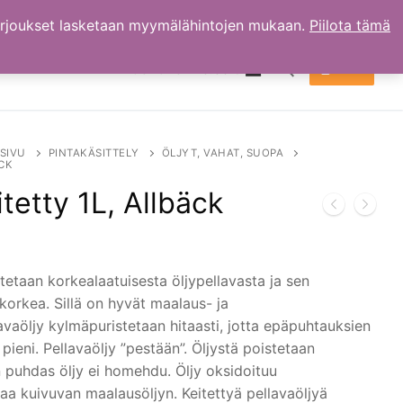
arjoukset lasketaan myymälähintojen mukaan.
Piilota tämä
TILI
OSTOKSET
0.00
€
Hae:
SIVU
PINTAKÄSITTELY
ÖLJYT, VAHAT, SUOPA
ÄCK
itetty 1L, Allbäck
stetaan korkealaatuisesta öljypellavasta ja sen
korkea. Sillä on hyvät maalaus- ja
vaöljy kylmäpuristetaan hitaasti, jotta epäpuhtauksien
pieni. Pellavaöljy ”pestään”. Öljystä poistetaan
in puhdas öljy ei homehdu. Öljy oksidoituu
aa kuivuvan maalausöljyn. Keitettyä pellavaöljyä