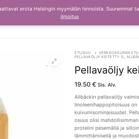
aattavat erota Helsingin myymälän hinnoista. Suuremmat t
ilmoitus
ETUSIVU
VERKKOKAUPAN ETU
PELLAVAÖLJY KEITETTY 1L, ALLB
Pellavaöljy ke
19.50
€
Sis. Alv.
Allbäckin pellavaöljy valmi
linoleenihappopitoisuus on 
kuivumisominaisuudet. Pella
osuus olisi mahdollisimman 
proteiini pesemällä ja sillo
lämmittämisellä ja muodost