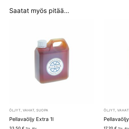
Saatat myös pitää...
ÖLJYT, VAHAT, SUOPA
ÖLJYT, VAHAT
Pellavaöljy Extra 1l
Pellavaölj
33.50
€
17.20
€
Sis. Alv.
Sis. Alv