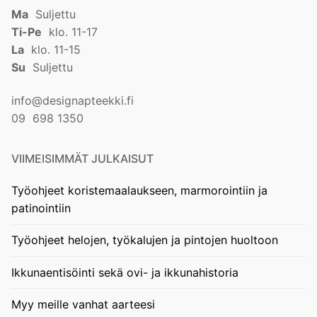
Ma
Suljettu
Ti-Pe
klo. 11-17
La
klo. 11-15
Su
Suljettu
info@designapteekki.fi
09 698 1350
VIIMEISIMMÄT JULKAISUT
Työohjeet koristemaalaukseen, marmorointiin ja
patinointiin
Työohjeet helojen, työkalujen ja pintojen huoltoon
Ikkunaentisöinti sekä ovi- ja ikkunahistoria
Myy meille vanhat aarteesi