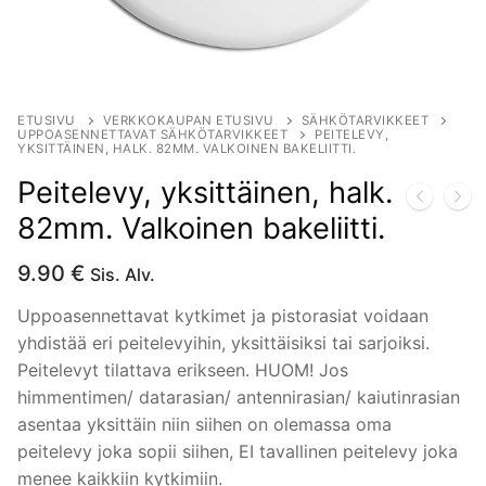
ETUSIVU
VERKKOKAUPAN ETUSIVU
SÄHKÖTARVIKKEET
UPPOASENNETTAVAT SÄHKÖTARVIKKEET
PEITELEVY,
YKSITTÄINEN, HALK. 82MM. VALKOINEN BAKELIITTI.
Peitelevy, yksittäinen, halk.
82mm. Valkoinen bakeliitti.
9.90
€
Sis. Alv.
Uppoasennettavat kytkimet ja pistorasiat voidaan
yhdistää eri peitelevyihin, yksittäisiksi tai sarjoiksi.
Peitelevyt tilattava erikseen. HUOM! Jos
himmentimen/ datarasian/ antennirasian/ kaiutinrasian
asentaa yksittäin niin siihen on olemassa oma
peitelevy joka sopii siihen, EI tavallinen peitelevy joka
menee kaikkiin kytkimiin.