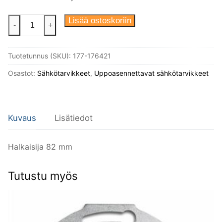
Peitelevy,
Lisää ostoskoriin
-
+
yksittäinen,
halk.
Tuotetunnus (SKU):
177-176421
82mm.
Valkoinen
Osastot:
Sähkötarvikkeet
,
Uppoasennettavat sähkötarvikkeet
bakeliitti.
määrä
Kuvaus
Lisätiedot
Halkaisija 82 mm
Tutustu myös