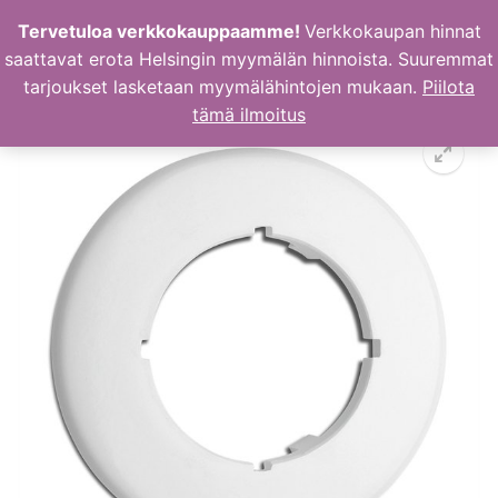
Hyppää
Tervetuloa verkkokauppaamme!
Verkkokaupan hinnat
sisältöön
saattavat erota Helsingin myymälän hinnoista. Suuremmat
tarjoukset lasketaan myymälähintojen mukaan.
Piilota
tämä ilmoitus