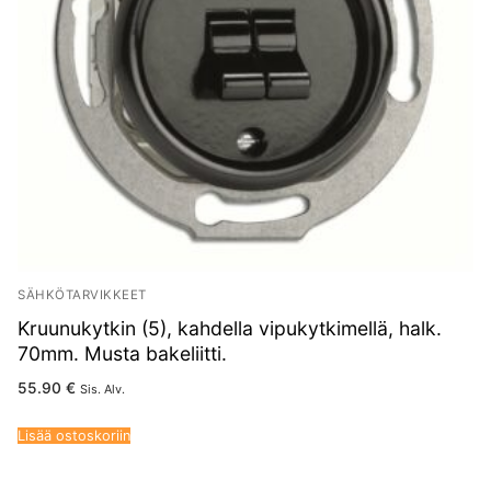
SÄHKÖTARVIKKEET
Kruunukytkin (5), kahdella vipukytkimellä, halk.
70mm. Musta bakeliitti.
55.90
€
Sis. Alv.
Lisää ostoskoriin