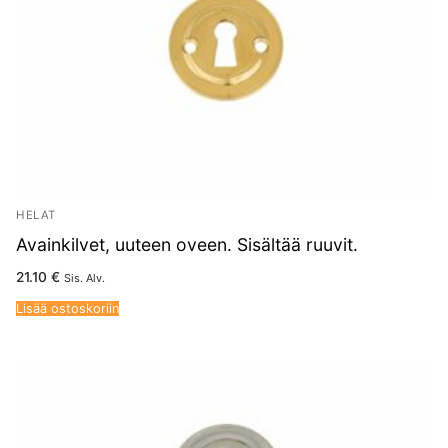
HELAT
Avainkilvet, uuteen oveen. Sisältää ruuvit.
21.10
€
Sis. Alv.
Lisää ostoskoriin