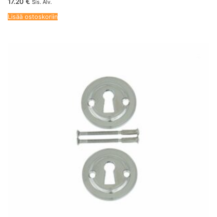
17.20
€
Sis. Alv.
Lisää ostoskoriin