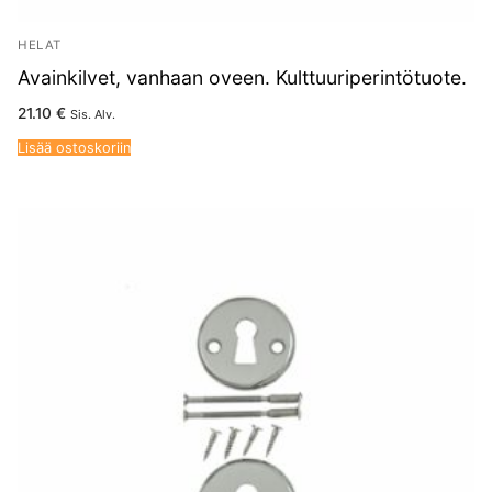
HELAT
Avainkilvet, vanhaan oveen. Kulttuuriperintötuote.
21.10
€
Sis. Alv.
Lisää ostoskoriin