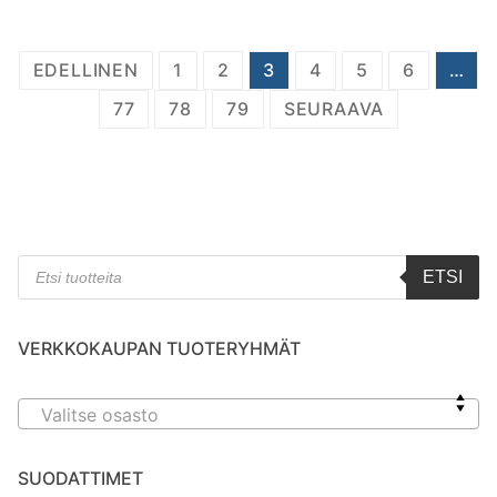
Artikkelien
EDELLINEN
1
2
3
4
5
6
…
sivutus
77
78
79
SEURAAVA
Products
ETSI
search
VERKKOKAUPAN TUOTERYHMÄT
Valitse osasto
SUODATTIMET