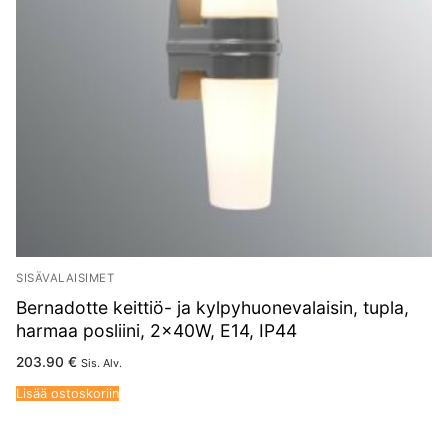
SISÄVALAISIMET
Bernadotte keittiö- ja kylpyhuonevalaisin, tupla,
harmaa posliini, 2x40W, E14, IP44
203.90
€
Sis. Alv.
Lisää ostoskoriin