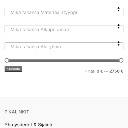
Mikä tahansa Materiaali/tyyppi
Mikä tahansa Alkuperämaa
Mikä tahansa Alaryhmä
Suodata
Mi
Ma
Hinta:
0 €
—
2750 €
PIKALINKIT
Yhteystiedot & Sijainti