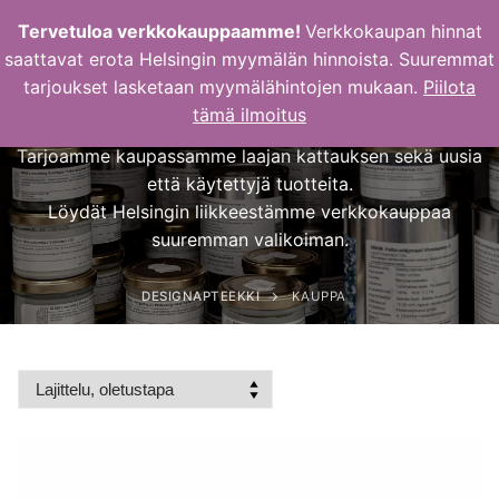
Hyppää
Tervetuloa verkkokauppaamme!
Verkkokaupan hinnat
sisältöön
saattavat erota Helsingin myymälän hinnoista. Suuremmat
tarjoukset lasketaan myymälähintojen mukaan.
Piilota
Verkkokaupan etusivu
tämä ilmoitus
Tarjoamme kaupassamme laajan kattauksen sekä uusia
että käytettyjä tuotteita.
Löydät Helsingin liikkeestämme verkkokauppaa
suuremman valikoiman.
DESIGNAPTEEKKI
KAUPPA