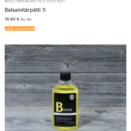
MUUT PINTAKÄSITTELYTUOTTEET
Balsamitärpätti 1l
19.80
€
Sis. Alv.
Lisää ostoskoriin