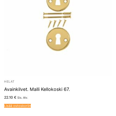
HELAT
Avainkilvet. Malli Kellokoski 67.
22.10
€
Sis. Alv.
Lisää ostoskoriin