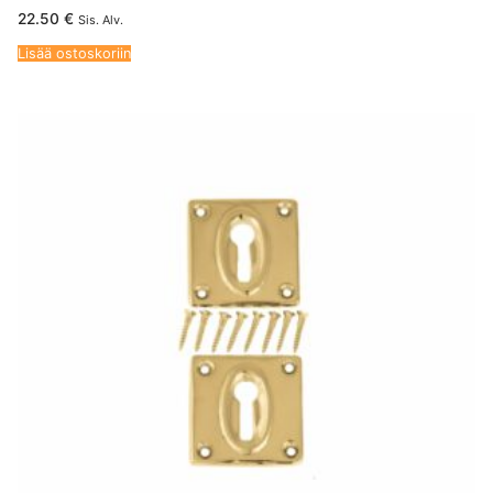
22.50
€
Sis. Alv.
Lisää ostoskoriin