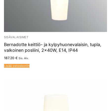
SISÄVALAISIMET
Bernadotte keittiö- ja kylpyhuonevalaisin, tupla,
valkoinen posliini, 2x40W, E14, IP44
187.20
€
Sis. Alv.
Lisää ostoskoriin