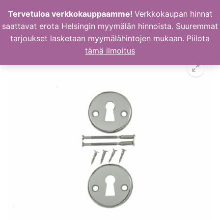
Hyppää
Tervetuloa verkkokauppaamme!
Verkkokaupan hinnat
sisältöön
saattavat erota Helsingin myymälän hinnoista. Suuremmat
tarjoukset lasketaan myymälähintojen mukaan.
Piilota
tämä ilmoitus