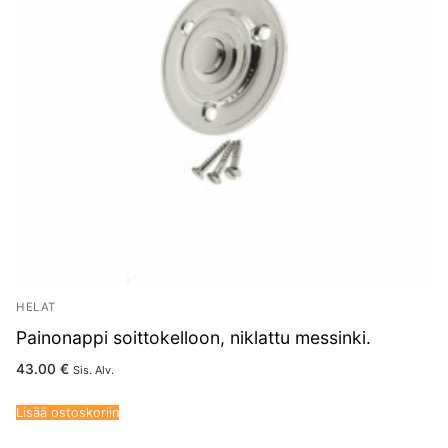
HELAT
Painonappi soittokelloon, niklattu messinki.
43.00
€
Sis. Alv.
Lisää ostoskoriin