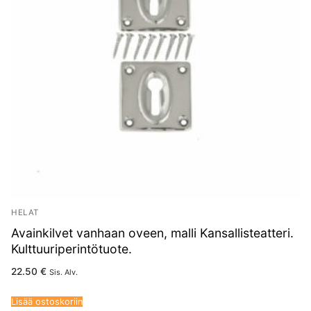
HELAT
Avainkilvet vanhaan oveen, malli Kansallisteatteri.
Kulttuuriperintötuote.
22.50
€
Sis. Alv.
Lisää ostoskoriin