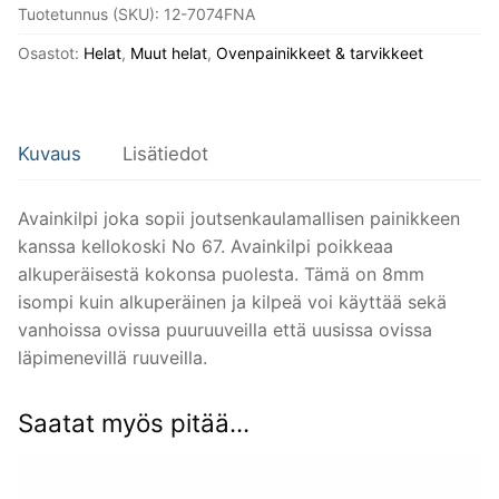
Tuotetunnus (SKU):
12-7074FNA
67.
määrä
Osastot:
Helat
,
Muut helat
,
Ovenpainikkeet & tarvikkeet
Kuvaus
Lisätiedot
Avainkilpi joka sopii joutsenkaulamallisen painikkeen
kanssa kellokoski No 67. Avainkilpi poikkeaa
alkuperäisestä kokonsa puolesta. Tämä on 8mm
isompi kuin alkuperäinen ja kilpeä voi käyttää sekä
vanhoissa ovissa puuruuveilla että uusissa ovissa
läpimenevillä ruuveilla.
Saatat myös pitää...