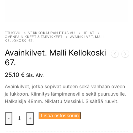
ETUSIVU
VERKKOKAUPAN ETUSIVU
HELAT
OVENPAINIKKEET & TARVIKKEET
AVAINKILVET. MALLI
KELLOKOSKI 67.
Avainkilvet. Malli Kellokoski
67.
25.10
€
Sis. Alv.
Avainkilvet, jotka sopivat uuteen sekä vanhaan oveen
ja lukkoon. Kiinnitys lämpimeneville sekä puuruuveille.
Halkaisija 48mm. Niklattu Messinki. Sisältää ruuvit.
Avainkilvet.
Lisää ostoskoriin
-
+
Malli
Kellokoski