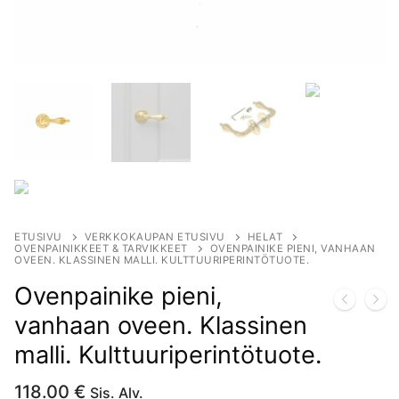
ETUSIVU
VERKKOKAUPAN ETUSIVU
HELAT
OVENPAINIKKEET & TARVIKKEET
OVENPAINIKE PIENI, VANHAAN
OVEEN. KLASSINEN MALLI. KULTTUURIPERINTÖTUOTE.
Ovenpainike pieni,
vanhaan oveen. Klassinen
malli. Kulttuuriperintötuote.
118.00
€
Sis. Alv.