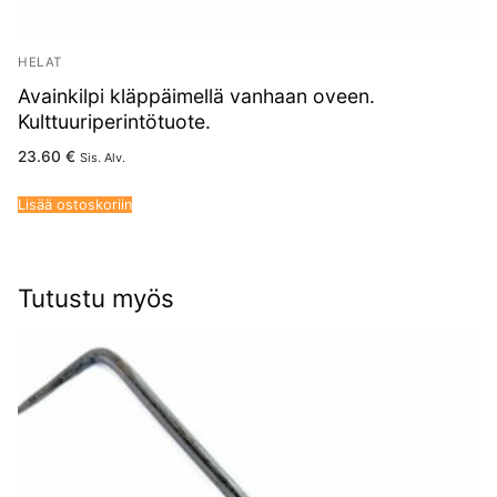
HELAT
Avainkilpi kläppäimellä vanhaan oveen.
Kulttuuriperintötuote.
23.60
€
Sis. Alv.
Lisää ostoskoriin
Tutustu myös