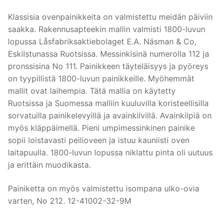
Klassisia ovenpainikkeita on valmistettu meidän päiviin
saakka. Rakennusapteekin mallin valmisti 1800-luvun
lopussa Låsfabriksaktiebolaget E.A. Näsman & Co,
Eskilstunassa Ruotsissa. Messinkisinä numerolla 112 ja
pronssisina No 111. Painikkeen täyteläisyys ja pyöreys
on tyypillistä 1800-luvun painikkeille. Myöhemmät
mallit ovat laihempia. Tätä mallia on käytetty
Ruotsissa ja Suomessa malliin kuuluvilla koristeellisilla
sorvatuilla painikelevyillä ja avainkilvillä. Avainkilpiä on
myös kläppäimellä. Pieni umpimessinkinen painike
sopii loistavasti peilioveen ja istuu kauniisti oven
laitapuulla. 1800-luvun lopussa niklattu pinta oli uutuus
ja erittäin muodikasta.
Painiketta on myös valmistettu isompana ulko-ovia
varten, No 212. 12-41002-32-9M