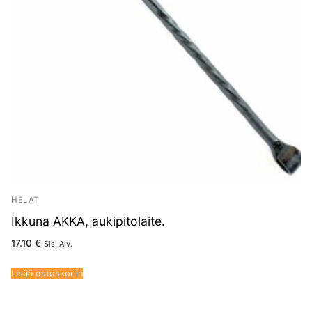
HELAT
Ikkuna AKKA, aukipitolaite.
17.10
€
Sis. Alv.
Lisää ostoskoriin