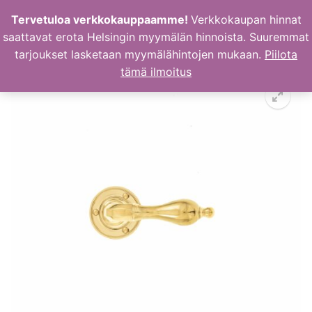
Hyppää
Tervetuloa verkkokauppaamme!
Verkkokaupan hinnat
sisältöön
saattavat erota Helsingin myymälän hinnoista. Suuremmat
tarjoukset lasketaan myymälähintojen mukaan.
Piilota
tämä ilmoitus