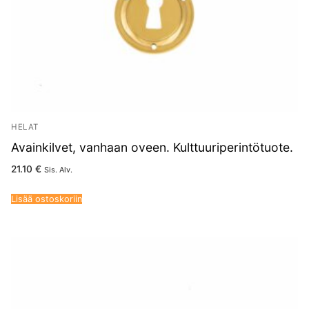
HELAT
Avainkilvet, vanhaan oveen. Kulttuuriperintötuote.
21.10
€
Sis. Alv.
Lisää ostoskoriin