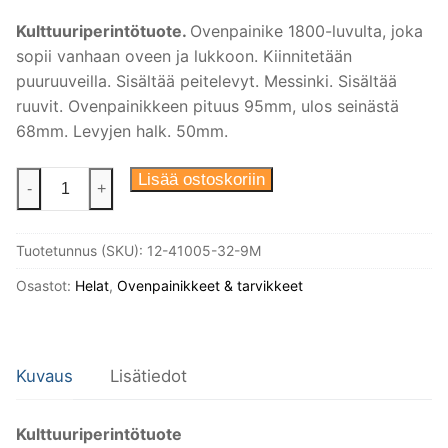
Kulttuuriperintötuote.
Ovenpainike 1800-luvulta, joka
sopii vanhaan oveen ja lukkoon. Kiinnitetään
puuruuveilla. Sisältää peitelevyt. Messinki. Sisältää
ruuvit. Ovenpainikkeen pituus 95mm, ulos seinästä
68mm. Levyjen halk. 50mm.
Ovenpainike
Lisää ostoskoriin
-
+
pieni,
vanhaan
Tuotetunnus (SKU):
12-41005-32-9M
oveen.
Klassinen
Osastot:
Helat
,
Ovenpainikkeet & tarvikkeet
malli.
Kulttuuriperintötuote.
määrä
Kuvaus
Lisätiedot
Kulttuuriperintötuote