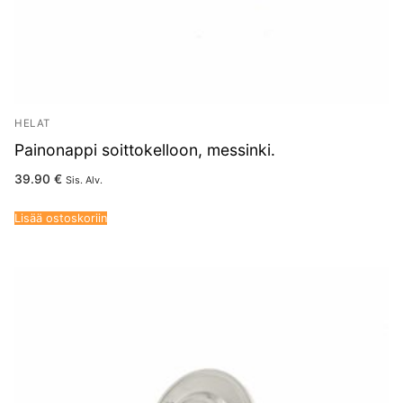
HELAT
Painonappi soittokelloon, messinki.
39.90
€
Sis. Alv.
Lisää ostoskoriin