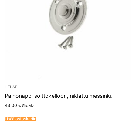
HELAT
Painonappi soittokelloon, niklattu messinki.
43.00
€
Sis. Alv.
Lisää ostoskoriin