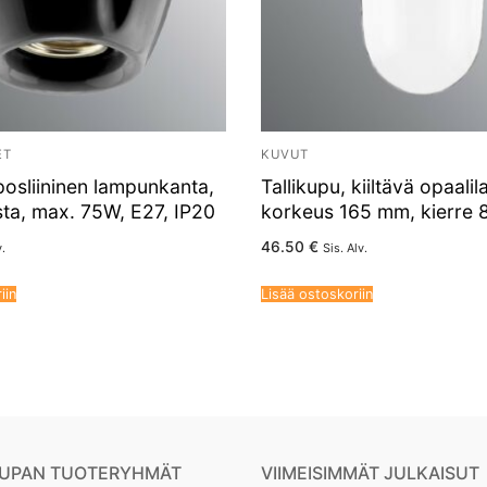
ET
KUVUT
posliininen lampunkanta,
Tallikupu, kiiltävä opaalila
ta, max. 75W, E27, IP20
korkeus 165 mm, kierre
46.50
€
v.
Sis. Alv.
iin
Lisää ostoskoriin
UPAN TUOTERYHMÄT
VIIMEISIMMÄT JULKAISUT