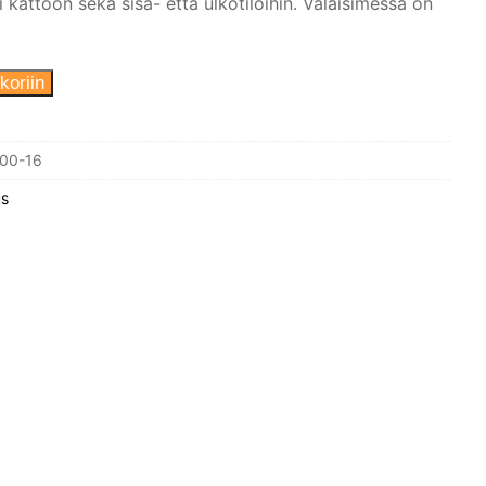
i kattoon sekä sisä- että ulkotiloihin. Valaisimessa on
koriin
200-16
us