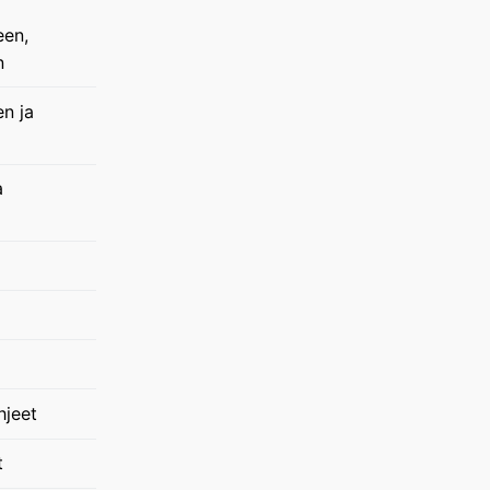
een,
n
en ja
a
hjeet
t