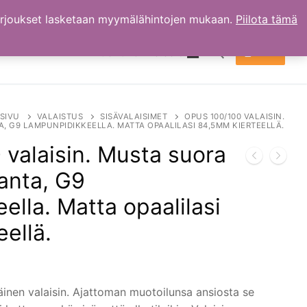
arjoukset lasketaan myymälähintojen mukaan.
Piilota tämä
TILI
OSTOKSET
0.00
€
Hae:
SIVU
VALAISTUS
SISÄVALAISIMET
OPUS 100/100 VALAISIN.
A, G9 LAMPUNPIDIKKEELLA. MATTA OPAALILASI 84,5MM KIERTEELLÄ.
valaisin. Musta suora
kanta, G9
ella. Matta opaalilasi
ellä.
äinen valaisin. Ajattoman muotoilunsa ansiosta se