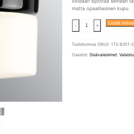
voidaan sijoittaa seinään ta
matta opaalilasinen kupu.
Opus
Lisää ostos
-
+
100/100
valaisin.
Tuotetunnus (SKU):
172-8201-
Musta
suora
Osastot:
Sisävalaisimet
,
Valaist
IP44
posliinikanta,
G9
lampunpidikkeella.
Matta
opaalilasi
84,5mm
kierteellä.
määrä