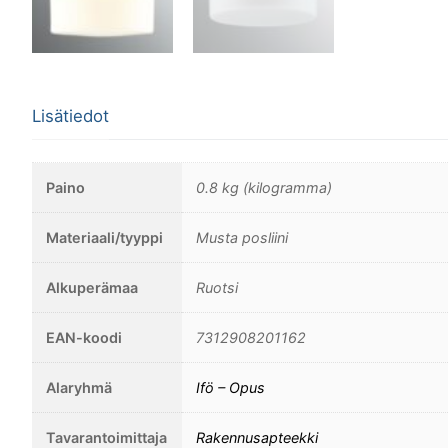
Lisätiedot
Paino
0.8 kg (kilogramma)
Materiaali/tyyppi
Musta posliini
Alkuperämaa
Ruotsi
EAN-koodi
7312908201162
Alaryhmä
Ifö – Opus
Tavarantoimittaja
Rakennusapteekki