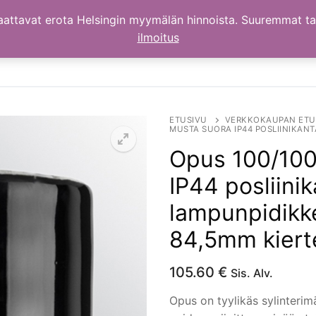
aattavat erota Helsingin myymälän hinnoista. Suuremmat t
ilmoitus
ETUSIVU
VERKKOKAUPAN ETU
MUSTA SUORA IP44 POSLIINIKANT
Opus 100/100 
IP44 posliini
lampunpidikke
84,5mm kierte
105.60
€
Sis. Alv.
Opus on tyylikäs sylinterim