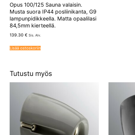
Opus 100/125 Sauna valaisin.
Musta suora IP44 posliinikanta, G9
lampunpidikkeella. Matta opaalilasi
84,5mm kierteellä.
139.30
€
Sis. Alv.
Lisää ostoskoriin
Tutustu myös