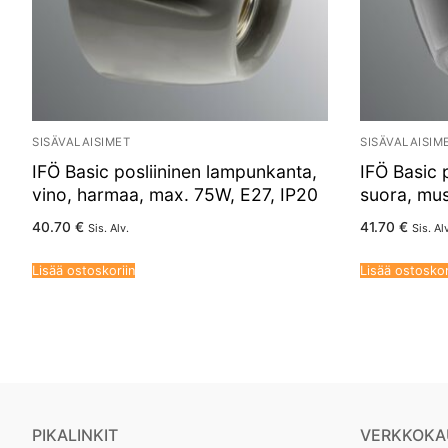
SISÄVALAISIMET
SISÄVALAISIM
IFÖ Basic posliininen lampunkanta,
IFÖ Basic 
vino, harmaa, max. 75W, E27, IP20
suora, mus
40.70
€
41.70
€
Sis. Alv.
Sis. Al
Lisää ostoskoriin
Lisää ostoskor
PIKALINKIT
VERKKOKA