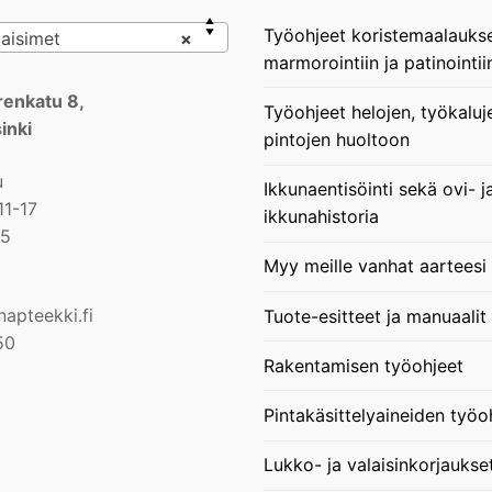
Työohjeet koristemaalauks
aisimet
×
marmorointiin ja patinointii
enkatu 8,
Työohjeet helojen, työkaluj
inki
pintojen huoltoon
u
Ikkunaentisöinti sekä ovi- j
11-17
ikkunahistoria
15
Myy meille vanhat aarteesi
apteekki.fi
Tuote-esitteet ja manuaalit
50
Rakentamisen työohjeet
Pintakäsittelyaineiden työo
Lukko- ja valaisinkorjaukse