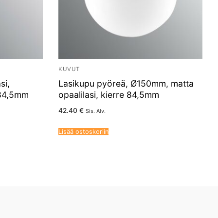
KUVUT
si,
Lasikupu pyöreä, Ø150mm, matta
 84,5mm
opaalilasi, kierre 84,5mm
42.40
€
Sis. Alv.
Lisää ostoskoriin