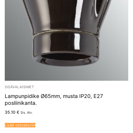
SISÄVALAISIMET
Lampunpidike Ø65mm, musta IP20, E27
posliinikanta.
35.10
€
Sis. Alv.
Lisää ostoskoriin