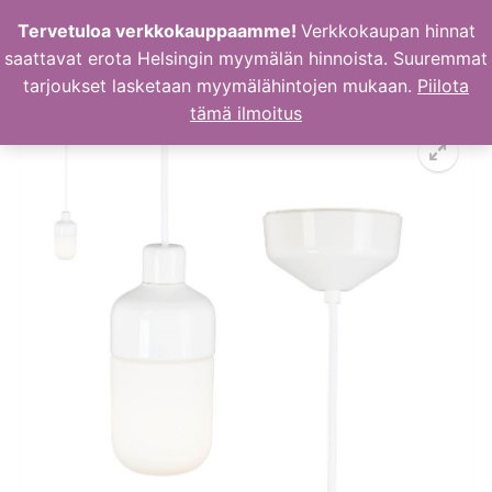
Hyppää
Tervetuloa verkkokauppaamme!
Verkkokaupan hinnat
sisältöön
saattavat erota Helsingin myymälän hinnoista. Suuremmat
tarjoukset lasketaan myymälähintojen mukaan.
Piilota
tämä ilmoitus