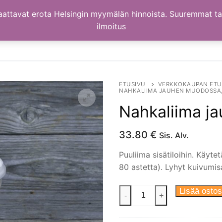
aattavat erota Helsingin myymälän hinnoista. Suuremmat t
ilmoitus
ETUSIVU
VERKKOKAUPAN ETU
NAHKALIIMA JAUHEN MUODOSSA,
Nahkaliima j
33.80
€
Sis. Alv.
Puuliima sisätiloihin. Käyt
80 astetta). Lyhyt kuivumis
Nahkaliima
Lisää ostos
-
+
jauhen
muodossa,