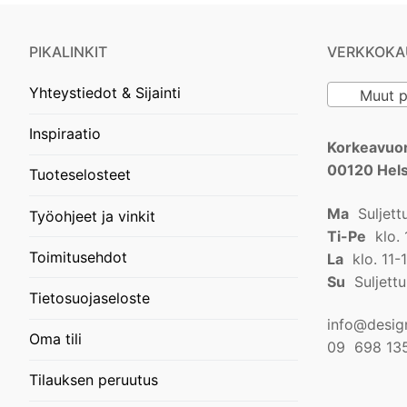
PIKALINKIT
VERKKOKA
Yhteystiedot & Sijainti
Muut pin
Inspiraatio
Korkeavuor
00120 Hels
Tuoteselosteet
Ma
Suljett
Työohjeet ja vinkit
Ti-Pe
klo. 
Toimitusehdot
La
klo. 11-
Su
Suljettu
Tietosuojaseloste
info@design
Oma tili
09 698 13
Tilauksen peruutus