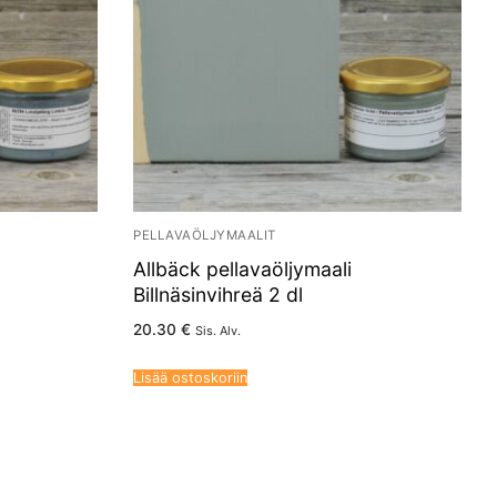
PELLAVAÖLJYMAALIT
Allbäck pellavaöljymaali
Billnäsinvihreä 2 dl
20.30
€
Sis. Alv.
Lisää ostoskoriin