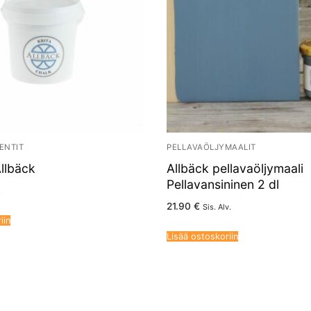
MENTIT
PELLAVAÖLJYMAALIT
Allbäck
Allbäck pellavaöljymaali
Pellavansininen 2 dl
.
21.90
€
Sis. Alv.
iin
Lisää ostoskoriin