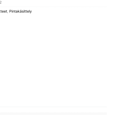
2
tteet
,
Pintakäsittely