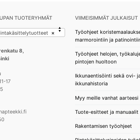
UPAN TUOTERYHMÄT
VIIMEISIMMÄT JULKAISUT
Työohjeet koristemaalauks
takäsittelytuotteet
×
marmorointiin ja patinointii
enkatu 8,
Työohjeet helojen, työkaluj
inki
pintojen huoltoon
u
Ikkunaentisöinti sekä ovi- j
11-17
ikkunahistoria
15
Myy meille vanhat aarteesi
apteekki.fi
Tuote-esitteet ja manuaalit
50
Rakentamisen työohjeet