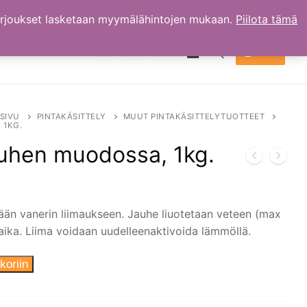
arjoukset lasketaan myymälähintojen mukaan.
Piilota tämä
TILI
OSTOKSET
0.00
€
Hae:
SIVU
PINTAKÄSITTELY
MUUT PINTAKÄSITTELYTUOTTEET
 1KG.
auhen muodossa, 1kg.
etään vanerin liimaukseen. Jauhe liuotetaan veteen (max
aika. Liima voidaan uudelleenaktivoida lämmöllä.
koriin