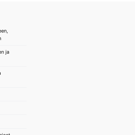
een,
n
en ja
a