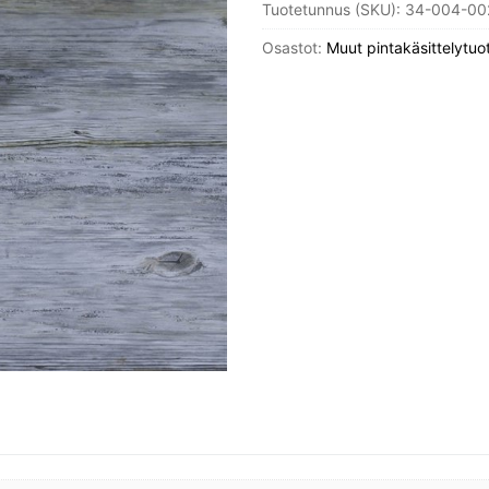
Tuotetunnus (SKU):
34-004-00
1kg.
määrä
Osastot:
Muut pintakäsittelytuo