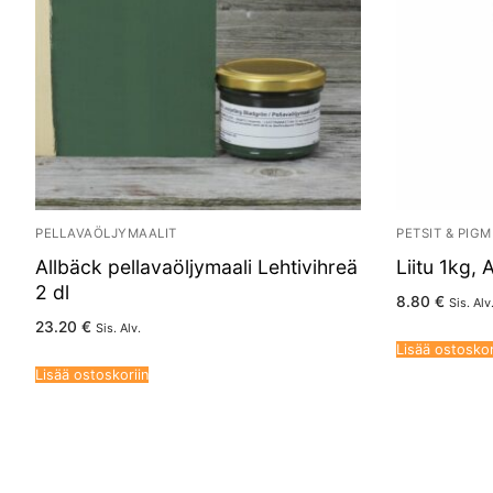
PELLAVAÖLJYMAALIT
PETSIT & PIG
Allbäck pellavaöljymaali Lehtivihreä
Liitu 1kg, 
2 dl
8.80
€
Sis. Alv
23.20
€
Sis. Alv.
Lisää ostoskor
Lisää ostoskoriin