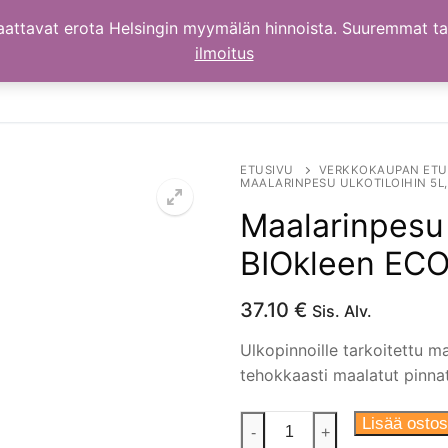
aattavat erota Helsingin myymälän hinnoista. Suuremmat t
ilmoitus
ETUSIVU
VERKKOKAUPAN ETU
MAALARINPESU ULKOTILOIHIN 5L,
Maalarinpesu 
BIOkleen EC
37.10
€
Sis. Alv.
Ulkopinnoille tarkoitettu m
tehokkaasti maalatut pinnat
Maalarinpesu
Lisää ostos
-
+
ulkotiloihin