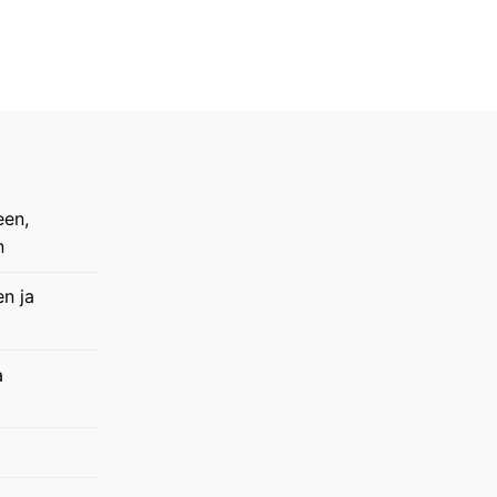
een,
n
en ja
a