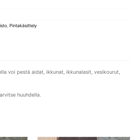
isto
,
Pintakäsittely
ella voi pestä aidat, ikkunat, ikkunalasit, vesikourut,
tarvitse huuhdella.