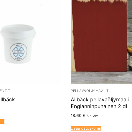
MENTIT
PELLAVAÖLJYMAALIT
Allbäck
Allbäck pellavaöljymaali
Englanninpunainen 2 dl
.
18.60
€
Sis. Alv.
iin
Lisää ostoskoriin