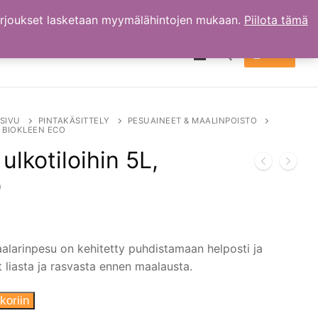
arjoukset lasketaan myymälähintojen mukaan.
Piilota tämä
TILI
OSTOKSET
0.00
€
Hae:
SIVU
PINTAKÄSITTELY
PESUAINEET & MAALINPOISTO
 BIOKLEEN ECO
ulkotiloihin 5L,
O
aalarinpesu on kehitetty puhdistamaan helposti ja
 liasta ja rasvasta ennen maalausta.
koriin