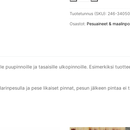
5L,
Tuotetunnus (SKU):
246-34050
BIOkleen
ECO
Osastot:
Pesuaineet & maalinpo
määrä
le puupinnoille ja tasaisille ulkopinnoille. Esimerkiksi tuotte
arinpesulla ja pese likaiset pinnat, pesun jälkeen pintaa ei 