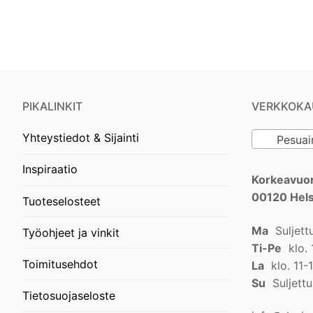
PIKALINKIT
VERKKOKA
Yhteystiedot & Sijainti
Pesuain
Inspiraatio
Korkeavuor
00120 Hels
Tuoteselosteet
Ma
Suljett
Työohjeet ja vinkit
Ti-Pe
klo. 
Toimitusehdot
La
klo. 11-
Su
Suljettu
Tietosuojaseloste