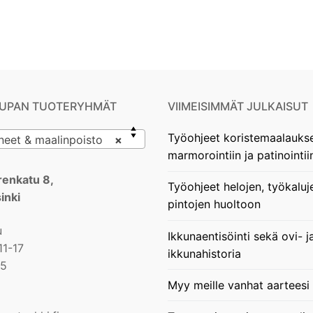
UPAN TUOTERYHMÄT
VIIMEISIMMÄT JULKAISUT
Työohjeet koristemaalauks
eet & maalinpoisto
×
marmorointiin ja patinointii
enkatu 8,
Työohjeet helojen, työkaluj
inki
pintojen huoltoon
u
Ikkunaentisöinti sekä ovi- j
11-17
ikkunahistoria
15
Myy meille vanhat aarteesi