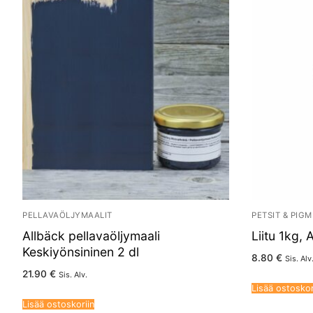
PELLAVAÖLJYMAALIT
PETSIT & PIG
Allbäck pellavaöljymaali
Liitu 1kg, 
Keskiyönsininen 2 dl
8.80
€
Sis. Alv
21.90
€
Sis. Alv.
Lisää ostoskor
Lisää ostoskoriin