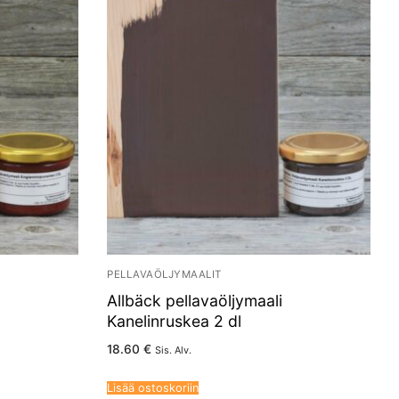
PELLAVAÖLJYMAALIT
Allbäck pellavaöljymaali
Kanelinruskea 2 dl
18.60
€
Sis. Alv.
Lisää ostoskoriin