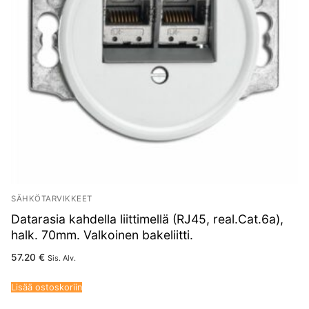
SÄHKÖTARVIKKEET
Datarasia kahdella liittimellä (RJ45, real.Cat.6a),
halk. 70mm. Valkoinen bakeliitti.
57.20
€
Sis. Alv.
Lisää ostoskoriin