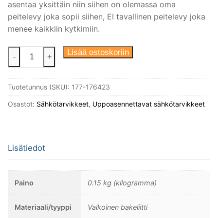
asentaa yksittäin niin siihen on olemassa oma
peitelevy joka sopii siihen, EI tavallinen peitelevy joka
menee kaikkiin kytkimiin.
Kolmoispeitelevy,
Lisää ostoskoriin
-
+
228x82mm.
Sopii
Tuotetunnus (SKU):
177-176423
myös
himmentimille.
Osastot:
Sähkötarvikkeet
,
Uppoasennettavat sähkötarvikkeet
Valkoinen
bakeliitti.
määrä
Lisätiedot
Paino
0.15 kg (kilogramma)
Materiaali/tyyppi
Valkoinen bakeliitti