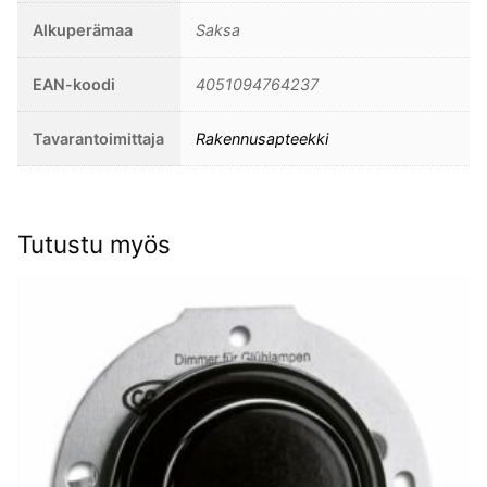
Alkuperämaa
Saksa
EAN-koodi
4051094764237
Tavarantoimittaja
Rakennusapteekki
Tutustu myös