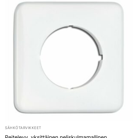
SÄHKÖTARVIKKEET
Peitelevy, yksittäinen neliskulmamallinen,