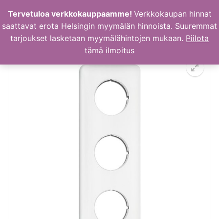
Hyppää
Tervetuloa verkkokauppaamme!
Verkkokaupan hinnat
sisältöön
saattavat erota Helsingin myymälän hinnoista. Suuremmat
tarjoukset lasketaan myymälähintojen mukaan.
Piilota
tämä ilmoitus