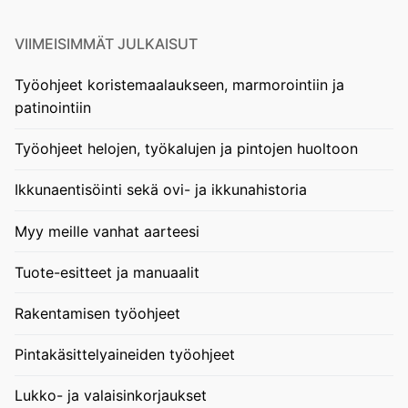
VIIMEISIMMÄT JULKAISUT
Työohjeet koristemaalaukseen, marmorointiin ja
patinointiin
Työohjeet helojen, työkalujen ja pintojen huoltoon
Ikkunaentisöinti sekä ovi- ja ikkunahistoria
Myy meille vanhat aarteesi
Tuote-esitteet ja manuaalit
Rakentamisen työohjeet
Pintakäsittelyaineiden työohjeet
Lukko- ja valaisinkorjaukset