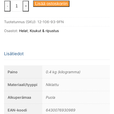
Kolmihaarainen
Lisää ostoskoriin
-
+
koukku
määrä
Tuotetunnus (SKU):
12-106-93-9FN
Osastot:
Helat
,
Koukut & ripustus
Lisätiedot
Paino
0.4 kg (kilogramma)
Materiaali/tyyppi
Niklattu
Alkuperämaa
Puola
EAN-koodi
6430076930989