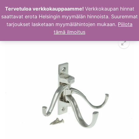
Hyppää
Tervetuloa verkkokauppaamme!
Verkkokaupan hinnat
sisältöön
saattavat erota Helsingin myymälän hinnoista. Suuremmat
tarjoukset lasketaan myymälähintojen mukaan.
Piilota
tämä ilmoitus