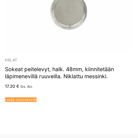
HELAT
Sokeat peitelevyt, halk. 48mm, kiinnitetään
läpimenevillä ruuveilla. Niklattu messinki.
17.20
€
Sis. Alv.
Lisää ostoskoriin