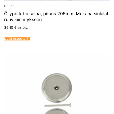
HELAT
Öljypoltettu salpa, pituus 205mm. Mukana sinkilät
ruuvikiinnitykseen.
36.10
€
Sis. Alv.
Lisää ostoskoriin