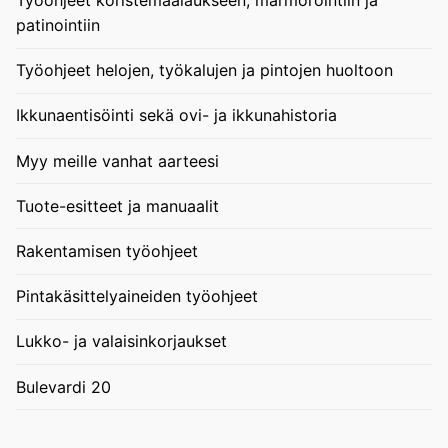
Työohjeet koristemaalaukseen, marmorointiin ja
patinointiin
Työohjeet helojen, työkalujen ja pintojen huoltoon
Ikkunaentisöinti sekä ovi- ja ikkunahistoria
Myy meille vanhat aarteesi
Tuote-esitteet ja manuaalit
Rakentamisen työohjeet
Pintakäsittelyaineiden työohjeet
Lukko- ja valaisinkorjaukset
Bulevardi 20