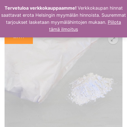
Hyppää
Tervetuloa verkkokauppaamme!
Verkkokaupan hinnat
sisältöön
saattavat erota Helsingin myymälän hinnoista. Suuremmat
tarjoukset lasketaan myymälähintojen mukaan.
Piilota
tämä ilmoitus
MYYTY