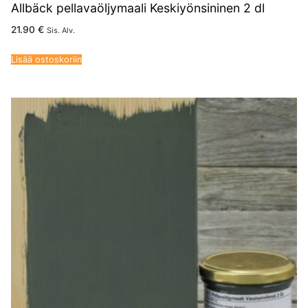
Allbäck pellavaöljymaali Keskiyönsininen 2 dl
21.90
€
Sis. Alv.
Lisää ostoskoriin