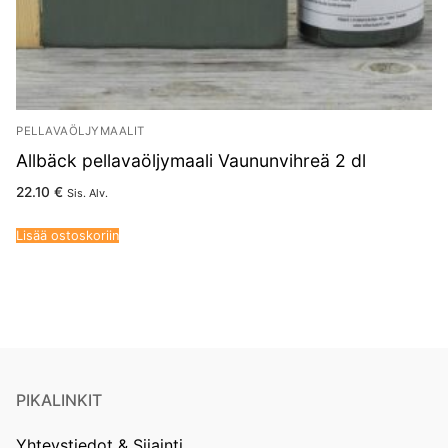
PELLAVAÖLJYMAALIT
Allbäck pellavaöljymaali Vaununvihreä 2 dl
22.10
€
Sis. Alv.
Lisää ostoskoriin
PIKALINKIT
Yhteystiedot & Sijainti