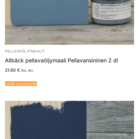
PELLAVAÖLJYMAALIT
Allbäck pellavaöljymaali Pellavansininen 2 dl
21.90
€
Sis. Alv.
Lisää ostoskoriin