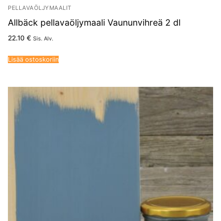
PELLAVAÖLJYMAALIT
Allbäck pellavaöljymaali Vaununvihreä 2 dl
22.10
€
Sis. Alv.
Lisää ostoskoriin