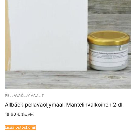
PELLAVAÖLJYMAALIT
Allbäck pellavaöljymaali Mantelinvalkoinen 2 dl
18.60
€
Sis. Alv.
Lisää ostoskoriin