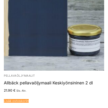
PELLAVAÖLJYMAALIT
Allbäck pellavaöljymaali Keskiyönsininen 2 dl
21.90
€
Sis. Alv.
Lisää ostoskoriin