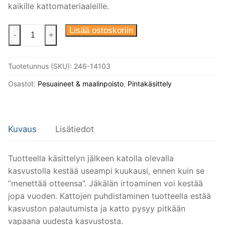
kaikille kattomateriaaleille.
Katonpuhdistusaine
Lisää ostoskoriin
-
+
ejektorilla
2,5l,
Tuotetunnus (SKU):
246-14103
BIOkleen
määrä
Osastot:
Pesuaineet & maalinpoisto
,
Pintakäsittely
Kuvaus
Lisätiedot
Tuotteella käsittelyn jälkeen katolla olevalla
kasvustolla kestää useampi kuukausi, ennen kuin se
”menettää otteensa”. Jäkälän irtoaminen voi kestää
jopa vuoden. Kattojen puhdistaminen tuotteella estää
kasvuston palautumista ja katto pysyy pitkään
vapaana uudesta kasvustosta.