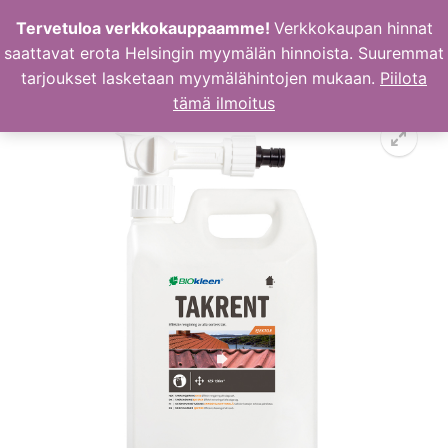
Hyppää
Tervetuloa verkkokauppaamme!
Verkkokaupan hinnat
sisältöön
saattavat erota Helsingin myymälän hinnoista. Suuremmat
tarjoukset lasketaan myymälähintojen mukaan.
Piilota
tämä ilmoitus